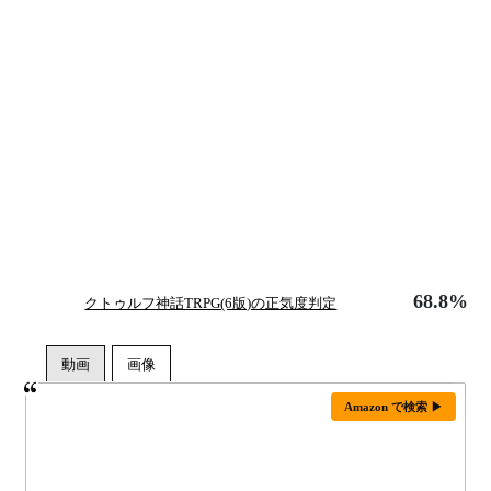
68.8%
クトゥルフ神話TRPG(6版)の正気度判定
Amazon で検索 ▶