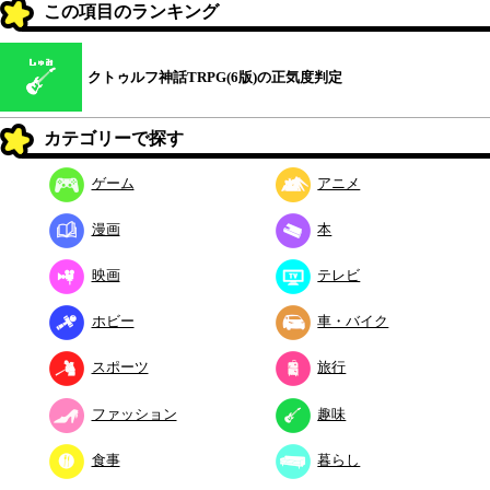
この項目のランキング
クトゥルフ神話TRPG(6版)の正気度判定
カテゴリーで探す
ゲーム
アニメ
漫画
本
映画
テレビ
ホビー
車・バイク
スポーツ
旅行
ファッション
趣味
食事
暮らし