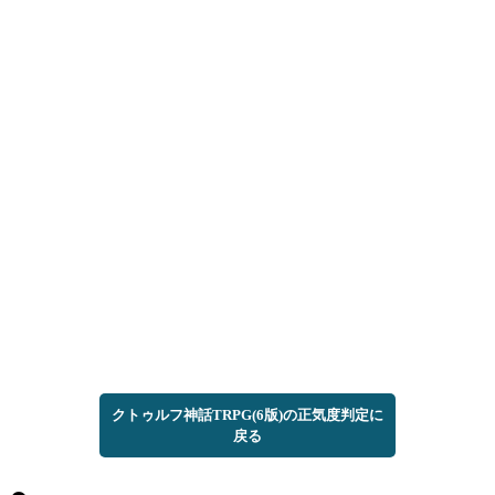
クトゥルフ神話TRPG(6版)の正気度判定に
戻る