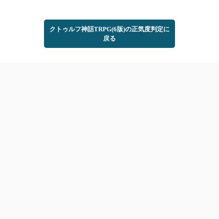
クトゥルフ神話TRPG(6版)の正気度判定に
戻る