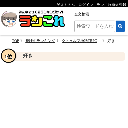
ゲストさん
ログイン
ランこれ新規登録
全文検索
TOP
趣味のランキング
クトゥルフ神話TRPG(6版)の正気度判定
好き
好き
1位