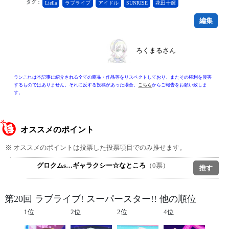
タグ：
Liella
ラブライブ
アイドル
SUNRISE
花田十輝
編集
ろくまるさん
ランこれは本記事に紹介される全ての商品・作品等をリスペクトしており、またその権利を侵害
するものではありません。それに反する投稿があった場合、
こちら
からご報告をお願い致しま
す。
オススメのポイント
※ オススメのポイントは投票した投票項目でのみ推せます。
グロクムs…ギャラクシー☆なところ
（0票）
第20回 ラブライブ! スーパースター!! 他の順位
1位
2位
2位
4位