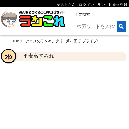
ゲストさん
ログイン
ランこれ新規登録
全文検索
TOP
アニメのランキング
第20回 ラブライブ! スーパースター!!
平安名す
平安名すみれ
5位