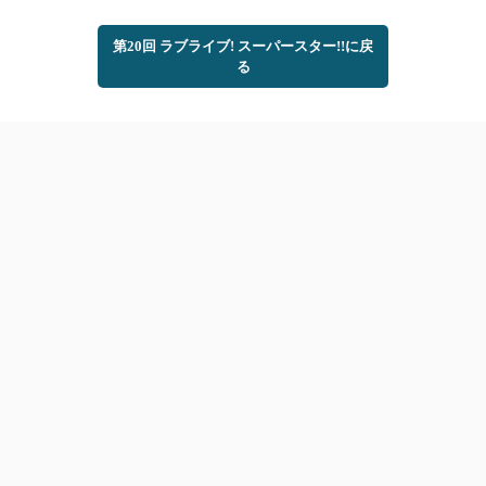
第20回 ラブライブ! スーパースター!!に戻
る