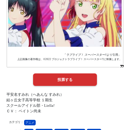
「
ラブライブ！ スーパースター!!
より引用」
上記画像の著作権は、©2022 プロジェクトラブライブ！ スーパースター!!に帰属します。
平安名すみれ（へあんな すみれ）
結ヶ丘女子高等学校 １期生
スクールアイドル部・Liella!
ＣＶ： ペイトン尚未
カテゴリ：
アニメ