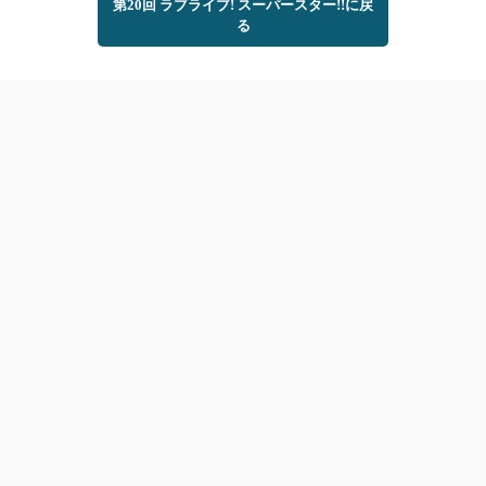
第20回 ラブライブ! スーパースター!!に戻
る