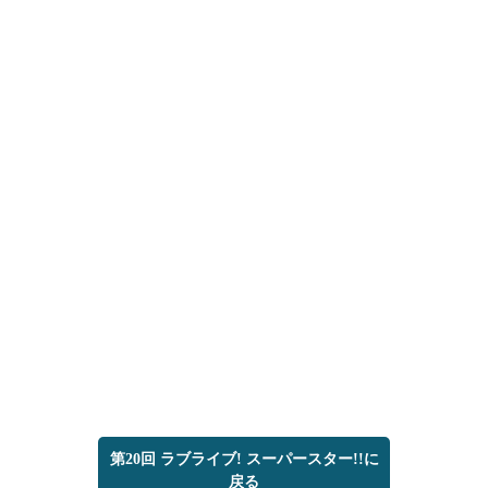
第20回 ラブライブ! スーパースター!!に
戻る