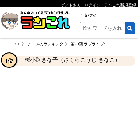
ゲストさん
ログイン
ランこれ新規登録
全文検索
TOP
アニメのランキング
第20回 ラブライブ! スーパースター!!
桜小路きな子（さく
桜小路きな子（さくらこうじ きなこ）
1位