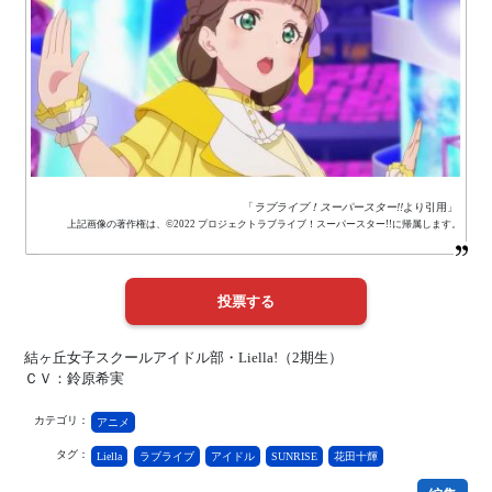
「
ラブライブ！スーパースター!!
より引用」
上記画像の著作権は、©2022 プロジェクトラブライブ！スーパースター!!に帰属します。
結ヶ丘女子スクールアイドル部・Liella!（2期生）
ＣＶ：鈴原希実
カテゴリ：
アニメ
タグ：
Liella
ラブライブ
アイドル
SUNRISE
花田十輝