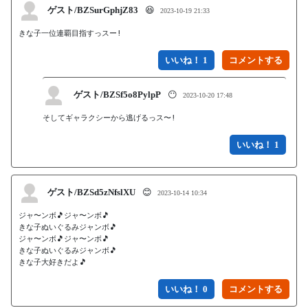
ゲスト/BZSurGphjZ83
😆
2023-10-19 21:33
きな子一位連覇目指すっスー!
いいね！ 1
ゲスト/BZSf5o8PylpP
😶
2023-10-20 17:48
そしてギャラクシーから逃げるっス〜!
いいね！ 1
ゲスト/BZSd5zNfslXU
😊
2023-10-14 10:34
ジャ〜ンボ🎵ジャ〜ンボ🎵

きな子ぬいぐるみジャンボ🎵

ジャ〜ンボ🎵ジャ〜ンボ🎵

きな子ぬいぐるみジャンボ🎵

きな子大好きだよ🎵
いいね！ 0