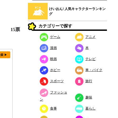
けいおん! 人気キャラクターランキン
グ
カテゴリーで探す
15票
ゲーム
アニメ
漫画
本
検索 ▶
映画
テレビ
ホビー
車・バイク
スポーツ
旅行
ファッショ
趣味
ン
食事
暮らし