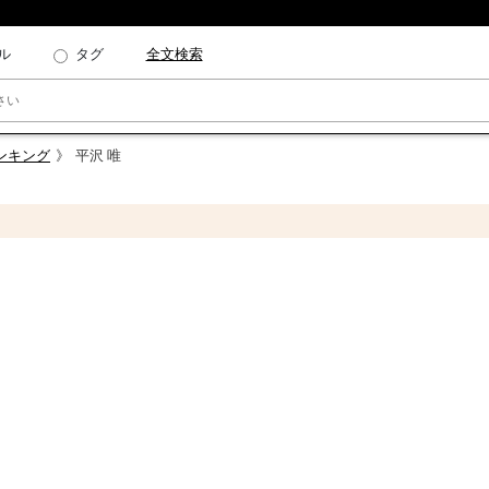
ル
タグ
全文検索
ンキング
平沢 唯