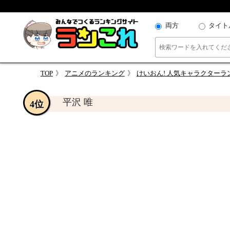
両方
タイト
TOP
アニメのランキング
けいおん! 人気キャラクターラ
平沢 唯
4位