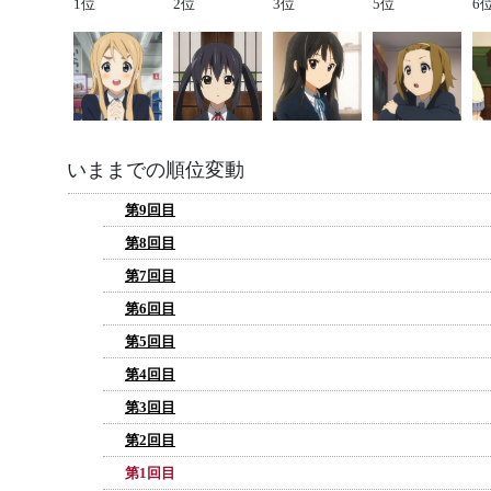
1位
2位
3位
5位
6
いままでの順位変動
第9回目
第8回目
第7回目
第6回目
第5回目
第4回目
第3回目
第2回目
第1回目