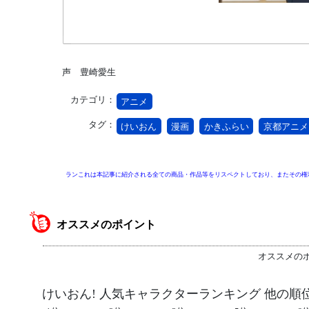
声 豊崎愛生
カテゴリ：
アニメ
タグ：
けいおん
漫画
かきふらい
京都アニメ
ランこれは本記事に紹介される全ての商品・作品等をリスペクトしており、またその権
オススメのポイント
オススメの
けいおん! 人気キャラクターランキング 他の順