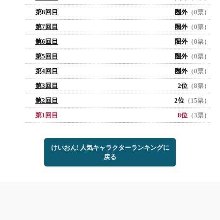
第8回目
圏外
（0票）
第7回目
圏外
（0票）
第6回目
圏外
（0票）
第5回目
圏外
（0票）
第4回目
圏外
（0票）
第3回目
2位
（8票）
第2回目
2位
（15票）
第1回目
8位
（3票）
けいおん! 人気キャラクターランキングに
戻る