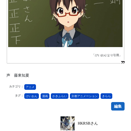
「
けいおん!
より引用」
声 藤東知夏
カテゴリ：
アニメ
タグ：
けいおん
漫画
かきふらい
京都アニメーション
きらら
編集
HKRSBさん