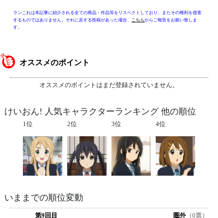
ランこれは本記事に紹介される全ての商品・作品等をリスペクトしており、またその権利を侵害
するものではありません。それに反する投稿があった場合、
こちら
からご報告をお願い致しま
す。
オススメのポイント
オススメのポイントはまだ登録されていません。
けいおん! 人気キャラクターランキング 他の順位
1位
2位
3位
4位
いままでの順位変動
第9回目
圏外
（0票）