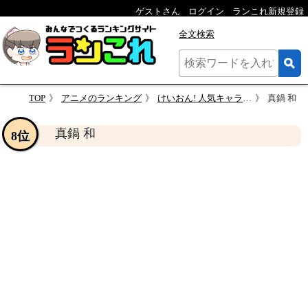
ゲストさん
ログイン
ランこれ新規登録
全文検索
TOP
アニメのランキング
けいおん! 人気キャラクターランキング
真鍋 和
真鍋 和
8位