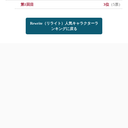
第1回目
3位
（5票）
Rewrite（リライト）人気キャラクターラ
ンキングに戻る