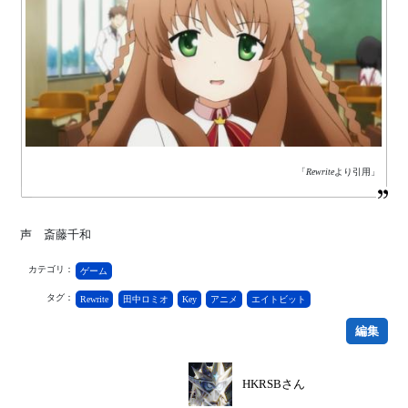
「
Rewrite
より引用」
声 斎藤千和
カテゴリ：
ゲーム
タグ：
Rewrite
田中ロミオ
Key
アニメ
エイトビット
編集
HKRSBさん