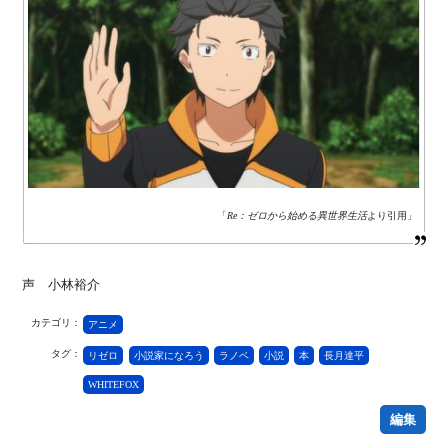
「
Re：ゼロから始める異世界生活
より引用」
声 小林裕介
カテゴリ：
アニメ
タグ：
リゼロ
小説家になろう
ラノベ
小説
本
長月達平
WHITEFOX
編集