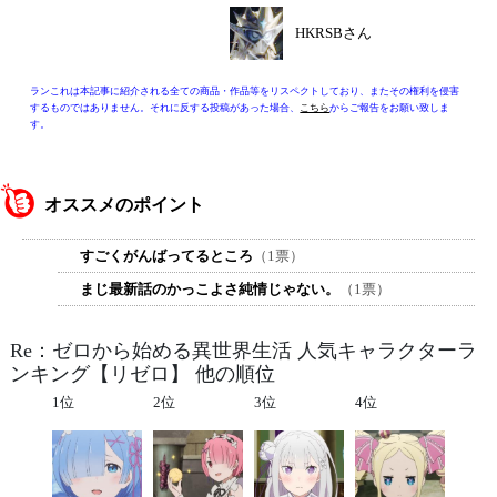
HKRSBさん
ランこれは本記事に紹介される全ての商品・作品等をリスペクトしており、またその権利を侵害
するものではありません。それに反する投稿があった場合、
こちら
からご報告をお願い致しま
す。
オススメのポイント
すごくがんばってるところ
（1票）
まじ最新話のかっこよさ純情じゃない。
（1票）
Re：ゼロから始める異世界生活 人気キャラクターラ
ンキング【リゼロ】 他の順位
1位
2位
3位
4位