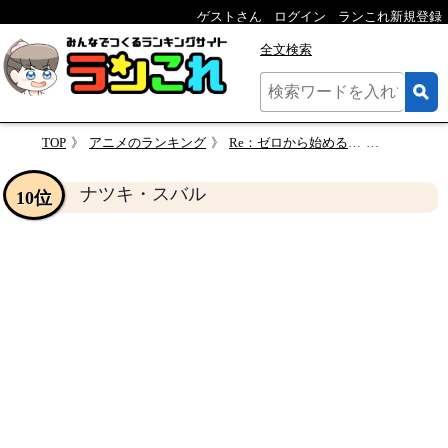
ゲストさん
ログイン
ランこれ新規登録
全文検索
TOP
アニメのランキング
Re：ゼロから始める異世界生活 人気キャラクターランキング【リゼロ】
ナツキ・
ナツキ・スバル
10位