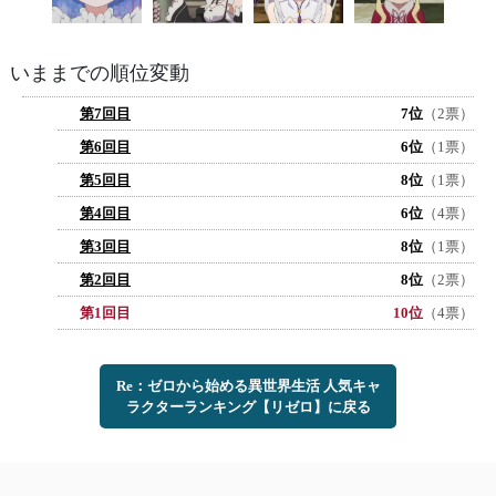
いままでの順位変動
第7回目
7位
（2票）
第6回目
6位
（1票）
第5回目
8位
（1票）
第4回目
6位
（4票）
第3回目
8位
（1票）
第2回目
8位
（2票）
第1回目
10位
（4票）
Re：ゼロから始める異世界生活 人気キャ
ラクターランキング【リゼロ】に戻る