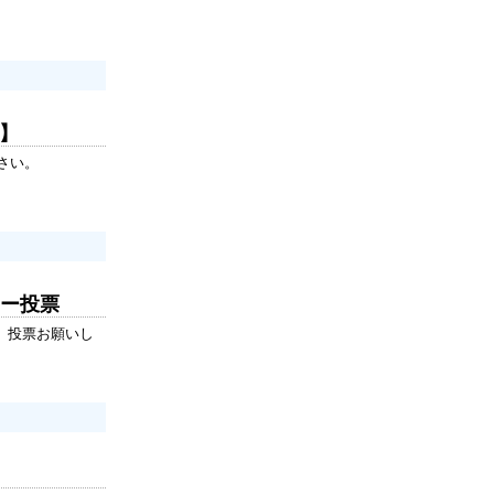
ロ】
さい。
ター投票
。投票お願いし