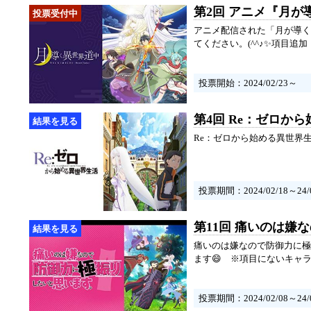
第2回 アニメ『月
アニメ配信された「月が導く
てください。(^^♪✨項目
投票開始：2024/02/23～
第4回 Re：ゼロか
Re：ゼロから始める異世界
投票期間：2024/02/18～24/0
第11回 痛いのは
痛いのは嫌なので防御力に極
ます😄 ※項目にないキャ
投票期間：2024/02/08～24/0