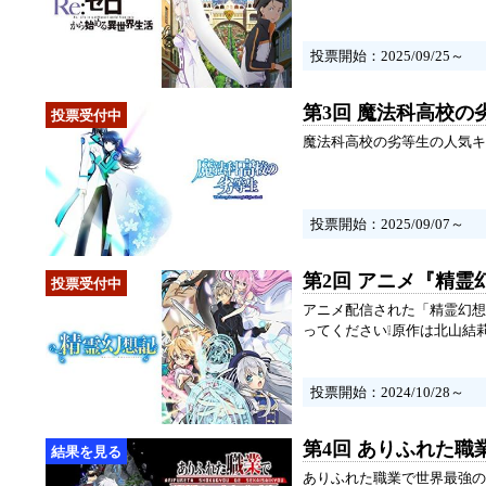
投票開始：2025/09/25～
第3回 魔法科高校の
魔法科高校の劣等生の人気キ
投票開始：2025/09/07～
第2回 アニメ『精
アニメ配信された「精霊幻想
ってください❕原作は北山結
投票開始：2024/10/28～
第4回 ありふれた職
ありふれた職業で世界最強の