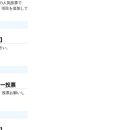
の人気投票で
、項目を追加して
ロ】
さい。
ター投票
。投票お願いし