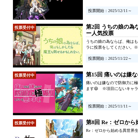
投票開始：2025/12/11～
第2回 うちの娘の
ー人気投票
うちの娘の為ならば、俺はも
ラに投票をしてください。※
投票開始：2025/11/22～
第15回 痛いのは
痛いのは嫌なので防御力に極
ます😄 ※項目にないキャ
投票開始：2025/11/11～
第8回 Re：ゼロか
Re：ゼロから始める異世界