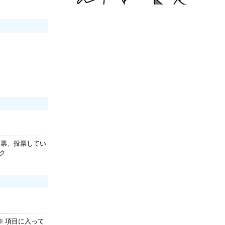
1票、投票してい
ク
 項目に入って