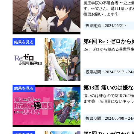
魔王学院の不適合者 〜史上
す。👀皆さん、是非1票い
投票お願いします💦
投票開始：2024/05/21～
第6回 Re：ゼロか
Re：ゼロから始める異世界
投票期間：2024/05/17～24/0
第13回 痛いのは
痛いのは嫌なので防御力に極
ます😄 ※項目にないキャ
投票期間：2024/05/08～24/0