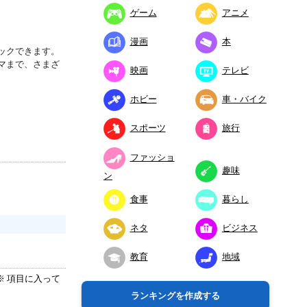
ゲーム
アニメ
漫画
本
ックできます。
マまで、さまざ
映画
テレビ
ホビー
車・バイク
スポーツ
旅行
ファッショ
趣味
ン
食事
暮らし
ネタ
ビジネス
教育
地域
 項目に入って
ランキングを作成する