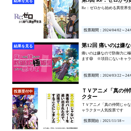
第5回 Re：ゼロか
Re：ゼロから始める異世界
投票期間：2024/04/02～24/0
第12回 痛いのは
痛いのは嫌なので防御力に極
ます😄 ※項目にないキャ
投票期間：2024/03/22～24/0
ＴＶアニメ「真の仲
クター
ＴＶアニメ「真の仲間じゃな
ャラクター人気投票です
投票開始：2021/11/18～