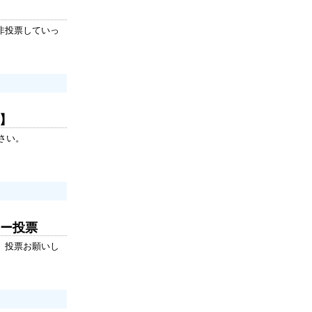
非投票していっ
ロ】
さい。
ター投票
。投票お願いし