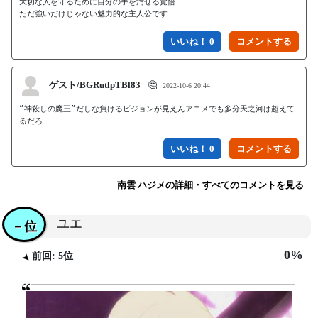
大切な人を守るために自分の手を汚せる覚悟

ただ強いだけじゃない魅力的な主人公です
いいね！ 0
ゲスト/BGRutlpTBl83
🤔
2022-10-6 20:44
”神殺しの魔王”だしな負けるビジョンが見えんアニメでも多分天之河は超えて
るだろ
いいね！ 0
南雲 ハジメの詳細・すべてのコメントを見る
ユエ
－位
0%
前回: 5位