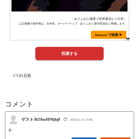
「
ありふれた職業で世界最強
より引用」
上記画像の著作権は、白米良、オーバーラップ、ありふれた製作委員会に帰属します。
Amazon で検索 ▶
CV.白石稔
コメント
ゲスト/BZ8usHNfjlq9
😶
2024-11-11 23:06
あ