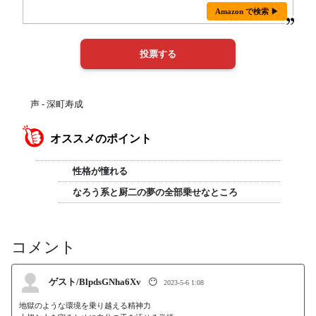
Amazon で検索 ▶
声 - 深町寿成
オススメのポイント
性格が憧れる
なろう系と厨二の夢の全部乗せなところ
コメント
ゲスト/BlpdsGNha6Xv
😶
2023-5-6 1:08
地獄のような環境を乗り越える精神力
