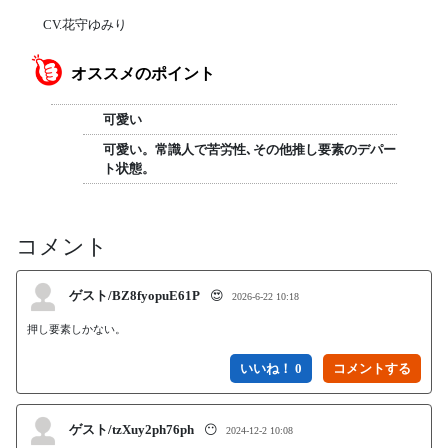
CV.花守ゆみり
オススメのポイント
可愛い
可愛い。常識人で苦労性､その他推し要素のデパー
ト状態。
コメント
ゲスト/BZ8fyopuE61P
😍
2026-6-22 10:18
押し要素しかない。
いいね！ 0
ゲスト/tzXuy2ph76ph
😶
2024-12-2 10:08