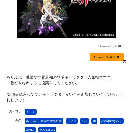
「
Amazon
より引用」
Amazon で見る ▶
ありふれた職業で世界最強の登場キャラクター人気投票です。
一番好きなキャラに投票をしてください。
※ 項目に入ってないキャラクターがいたら追加していただけるとう
れしいです。
カテゴリ：
アニメ
タグ：
ありふれた職業で世界最強
ラノベ
小説
本
小説家になろう
asread.
WHITEFOX