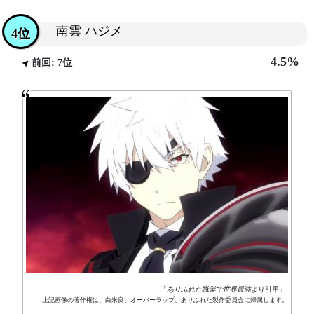
南雲 ハジメ
4位
4.5%
前回: 7位
「
ありふれた職業で世界最強
より引用」
上記画像の著作権は、白米良、オーバーラップ、ありふれた製作委員会に帰属します。