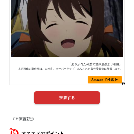
「
ありふれた職業で世界最強
より引用」
上記画像の著作権は、白米良、オーバーラップ、ありふれた製作委員会に帰属します。
Amazon で検索 ▶
CV.伊藤彩沙
オススメのポイント