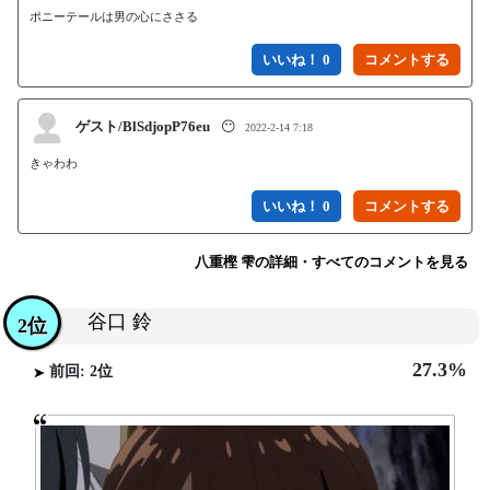
ポニーテールは男の心にささる
いいね！ 0
ゲスト/BlSdjopP76eu
😶
2022-2-14 7:18
きゃわわ
いいね！ 0
八重樫 雫の詳細・すべてのコメントを見る
谷口 鈴
2位
27.3%
前回: 2位