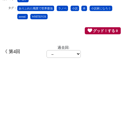
タグ：
ありふれた職業で世界最強
ラノベ
小説
本
小説家になろう
asread.
WHITEFOX
グッド！する 0
過去回:
第4回