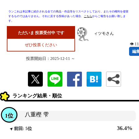
ランこれは本記事に紹介される全ての商品・作品等をリスペクトしており、またその権利を侵害
するものではありません。それに反する投稿があった場合、
こちら
からご報告をお願い致しま
す。
ただいま 投票受付中 です
ィツモさん
👁 1
ぜひ投票ください
編
投票開始日：2025-12-11 ～
ランキング結果・順位
八重樫 雫
1位
36.4%
前回: 5位