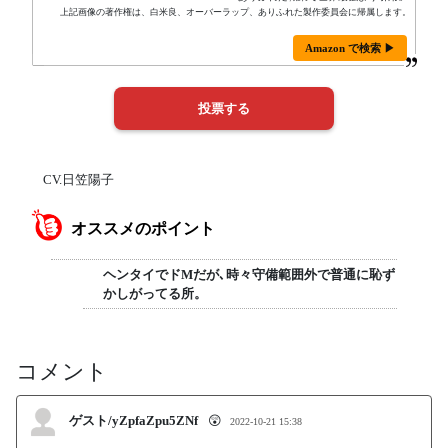
上記画像の著作権は、白米良、オーバーラップ、ありふれた製作委員会に帰属します。
Amazon で検索 ▶
CV.日笠陽子
オススメのポイント
ヘンタイでドМだが､時々守備範囲外で普通に恥ず
かしがってる所。
コメント
ゲスト/yZpfaZpu5ZNf
😲
2022-10-21 15:38