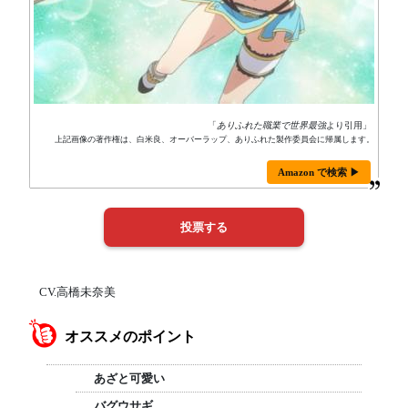
「
ありふれた職業で世界最強
より引用」
上記画像の著作権は、白米良、オーバーラップ、ありふれた製作委員会に帰属します。
Amazon で検索 ▶
CV.高橋未奈美
オススメのポイント
あざと可愛い
バグウサギ