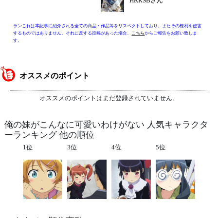
HKRSBさん
ランこれは本記事に紹介される全ての商品・作品等をリスペクトしており、またその権利を侵害
するものではありません。それに反する投稿があった場合、
こちら
からご報告をお願い致しま
す。
オススメのポイント
オススメのポイントはまだ登録されていません。
俺の妹がこんなに可愛いわけがない 人気キャラクタ
ーランキング 他の順位
1位
3位
4位
5位