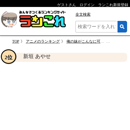
ゲストさん
ログイン
ランこれ新規登録
全文検索
TOP
アニメのランキング
俺の妹がこんなに可愛いわけがない 人気キャラクターランキング
新垣 あや
新垣 あやせ
2位