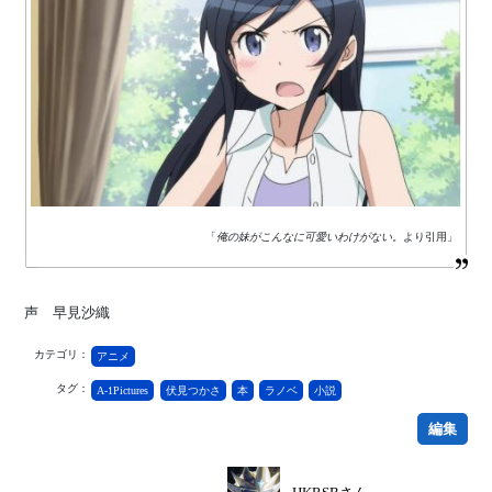
「
俺の妹がこんなに可愛いわけがない。
より引用」
声 早見沙織
カテゴリ：
アニメ
タグ：
A-1Pictures
伏見つかさ
本
ラノベ
小説
編集