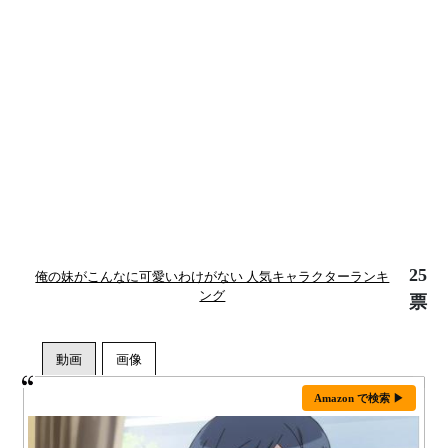
25
俺の妹がこんなに可愛いわけがない 人気キャラクターランキ
ング
票
Amazon で検索 ▶