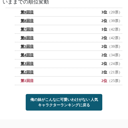
いままでの順位変動
第9回目
3位
（20票）
第8回目
2位
（39票）
第7回目
1位
（42票）
第6回目
2位
（42票）
第5回目
2位
（39票）
第4回目
2位
（34票）
第3回目
2位
（24票）
第2回目
2位
（21票）
第1回目
2位
（25票）
俺の妹がこんなに可愛いわけがない 人気
キャラクターランキングに戻る