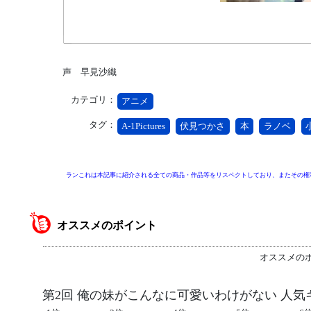
声 早見沙織
カテゴリ：
アニメ
タグ：
A-1Pictures
伏見つかさ
本
ラノベ
ランこれは本記事に紹介される全ての商品・作品等をリスペクトしており、またその権
オススメのポイント
オススメの
第2回 俺の妹がこんなに可愛いわけがない 人気