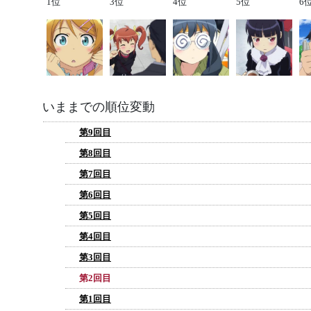
1位
3位
4位
5位
6
いままでの順位変動
第9回目
第8回目
第7回目
第6回目
第5回目
第4回目
第3回目
第2回目
第1回目