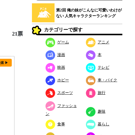
第2回 俺の妹がこんなに可愛いわけが
ない 人気キャラクターランキング
カテゴリーで探す
21票
ゲーム
アニメ
漫画
本
検索 ▶
映画
テレビ
ホビー
車・バイク
スポーツ
旅行
ファッショ
趣味
ン
食事
暮らし