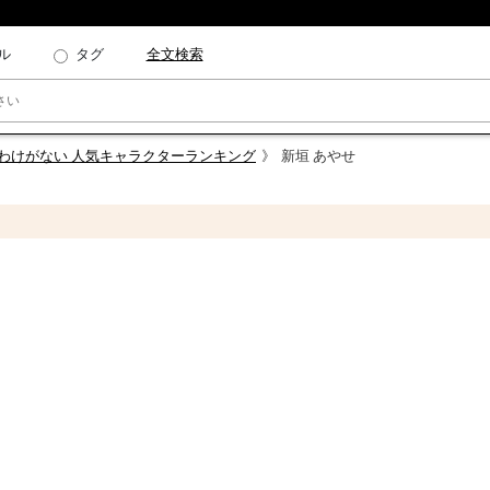
ル
タグ
全文検索
いわけがない 人気キャラクターランキング
新垣 あやせ