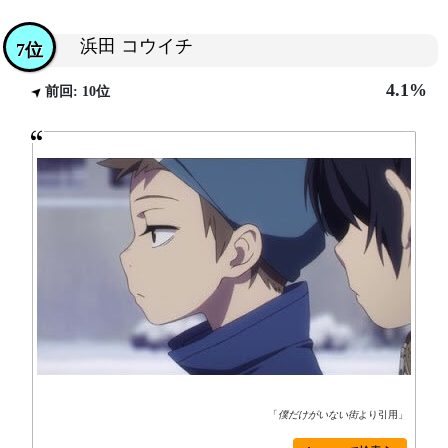
浜田 コウイチ
7位
4.1%
前回: 10位
「
僕だけがいない街
より引用」