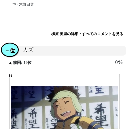
声 - 木野日菜
柳原 美里の詳細・すべてのコメントを見る
カズ
－位
0%
前回: 10位