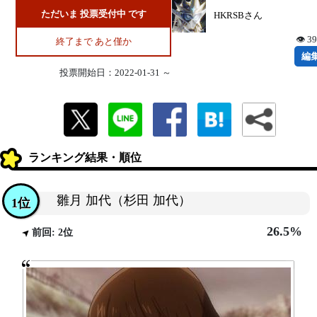
ただいま 投票受付中 です
HKRSBさん
👁 3
終了まで あと僅か
編
投票開始日：2022-01-31 ～
ランキング結果・順位
雛月 加代（杉田 加代）
1位
26.5%
前回: 2位