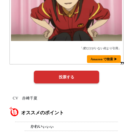
「
僕だけがいない街
より引用」
Amazon で検索 ▶
CV 赤﨑千夏
オススメのポイント
かわいぃぃぃ