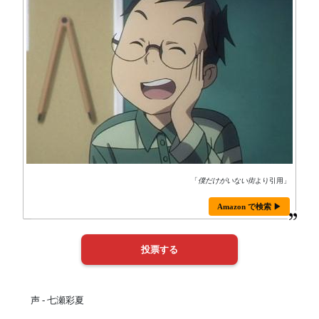
「
僕だけがいない街
より引用」
Amazon で検索 ▶
声 - 七瀬彩夏