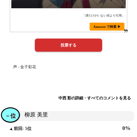
「
僕だけがいない街
より引用」
Amazon で検索 ▶
声 - 金子彩花
中西 彩の詳細・すべてのコメントを見る
柳原 美里
－位
0%
前回: 5位