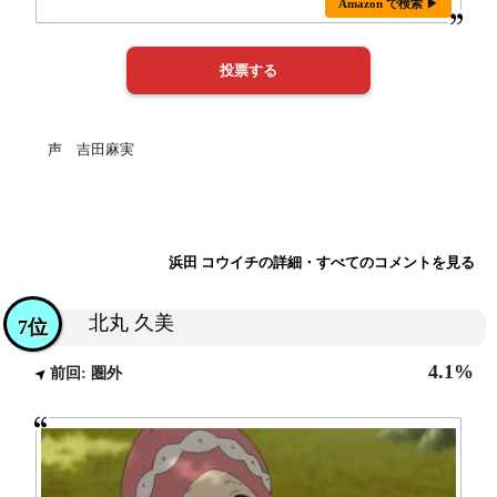
Amazon で検索 ▶
声 吉田麻実
浜田 コウイチの詳細・すべてのコメントを見る
北丸 久美
7位
4.1%
前回: 圏外