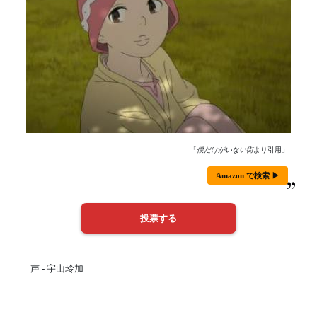
「
僕だけがいない街
より引用」
Amazon で検索 ▶
声 - 宇山玲加