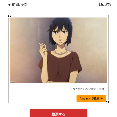
16.3%
前回: 6位
「
僕だけがいない街
より引用」
Amazon で検索 ▶