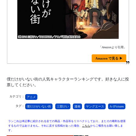
「
Amazon
より引用」
Amazon で見る ▶
僕だけがいない街の人気キャラクターランキングです。好きな人に投
票してください。
カテゴリ：
アニメ
タグ：
僕だけがいない街
三部けい
漫画
ヤングエース
A-1Pictures
ランこれは本記事に紹介される全ての商品・作品等をリスペクトしており、またその権利を侵害
するものではありません。それに反する投稿があった場合、
こちら
からご報告をお願い致しま
す。