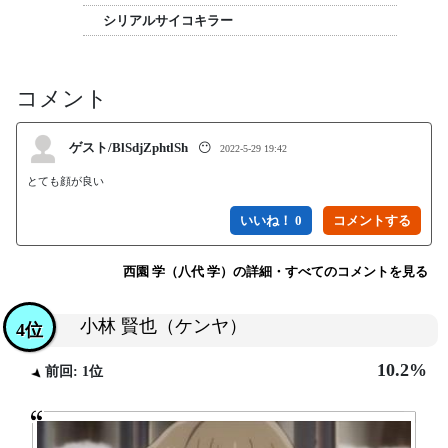
シリアルサイコキラー
コメント
ゲスト/BlSdjZphtlSh
😶
2022-5-29 19:42
とても顔が良い
いいね！ 0
西園 学（八代 学）の詳細・すべてのコメントを見る
小林 賢也（ケンヤ）
4位
10.2%
前回: 1位