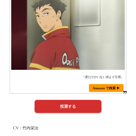
「
僕だけがいない街
より引用」
Amazon で検索 ▶
CV：竹内栄治