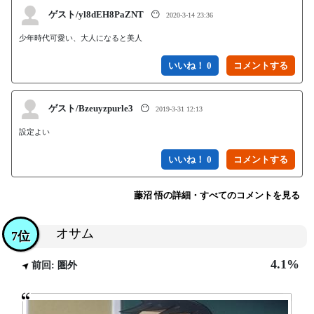
ゲスト/yl8dEH8PaZNT
😶
2020-3-14 23:36
少年時代可愛い、大人になると美人
いいね！ 0
ゲスト/Bzeuyzpurle3
😶
2019-3-31 12:13
設定よい
いいね！ 0
藤沼 悟の詳細・すべてのコメントを見る
オサム
7位
4.1%
前回: 圏外