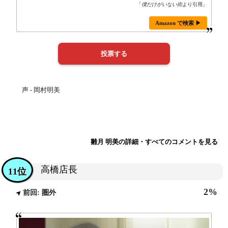
「
僕だけがいない街
より引用」
Amazon で検索 ▶
声 - 岡村明美
雛月 明美の詳細・すべてのコメントを見る
高橋店長
11位
2%
前回: 圏外