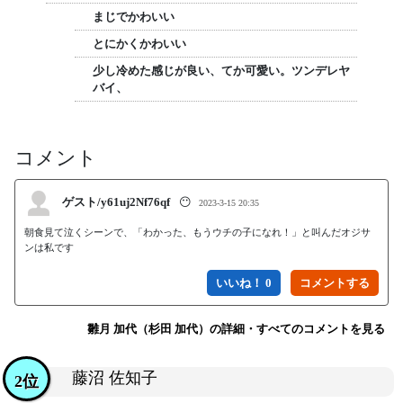
まじでかわいい
とにかくかわいい
少し冷めた感じが良い、てか可愛い。ツンデレヤ
バイ、
コメント
ゲスト/y61uj2Nf76qf
😶
2023-3-15 20:35
朝食見て泣くシーンで、「わかった、もうウチの子になれ！」と叫んだオジサ
ンは私です
いいね！ 0
雛月 加代（杉田 加代）の詳細・すべてのコメントを見る
藤沼 佐知子
2位