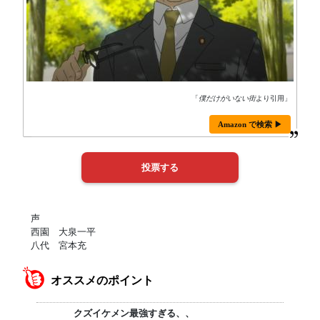
「
僕だけがいない街
より引用」
Amazon で検索 ▶
声
西園 大泉一平
八代 宮本充
オススメのポイント
クズイケメン最強すぎる、、