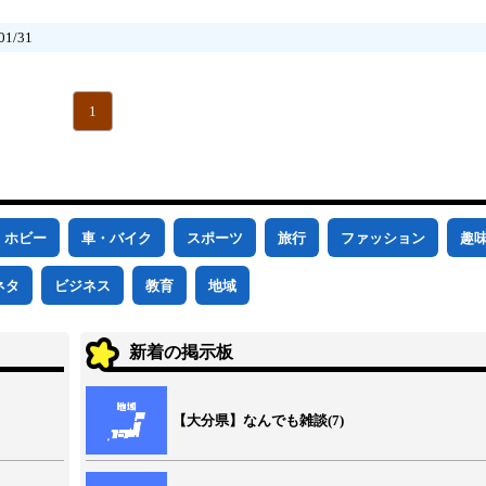
1/31
1
ホビー
車・バイク
スポーツ
旅行
ファッション
趣
ネタ
ビジネス
教育
地域
新着の掲示板
【大分県】なんでも雑談(7)