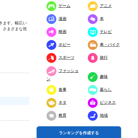
ゲーム
アニメ
漫画
本
きます。幅広い
、さまざまな視
映画
テレビ
ホビー
車・バイク
スポーツ
旅行
ファッショ
趣味
ン
食事
暮らし
ネタ
ビジネス
教育
地域
ランキングを作成する