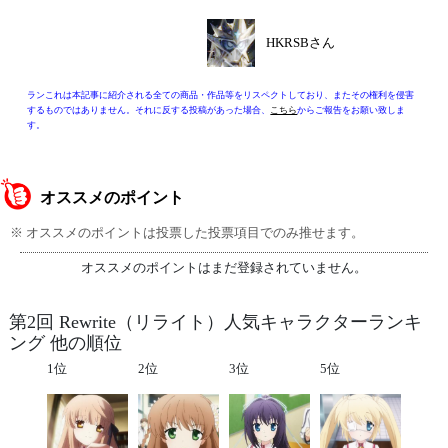
HKRSBさん
ランこれは本記事に紹介される全ての商品・作品等をリスペクトしており、またその権利を侵害
するものではありません。それに反する投稿があった場合、
こちら
からご報告をお願い致しま
す。
オススメのポイント
※ オススメのポイントは投票した投票項目でのみ推せます。
オススメのポイントはまだ登録されていません。
第2回 Rewrite（リライト）人気キャラクターランキ
ング 他の順位
1位
2位
3位
5位