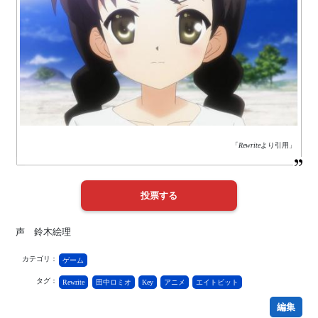
「
Rewrite
より引用」
声 鈴木絵理
カテゴリ：
ゲーム
タグ：
Rewrite
田中ロミオ
Key
アニメ
エイトビット
編集