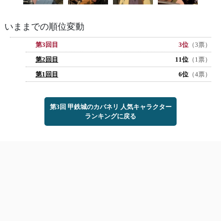
いままでの順位変動
第3回目
3位
（3票）
第2回目
11位
（1票）
第1回目
6位
（4票）
第3回 甲鉄城のカバネリ 人気キャラクター
ランキングに戻る