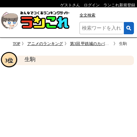
ゲストさん
ログイン
ランこれ新規登録
全文検索
TOP
アニメのランキング
第3回 甲鉄城のカバネリ 人気キャラクターランキング
生駒
生駒
3位