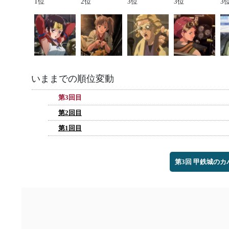
1位
2位
3位
3位
3
いままでの順位変動
第3回目
第2回目
第1回目
第3回 甲鉄城の