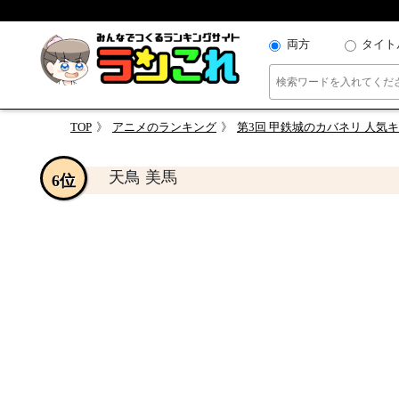
両方
タイト
TOP
アニメのランキング
第3回 甲鉄城のカバネリ 人気
天鳥 美馬
6位