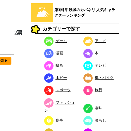
第3回 甲鉄城のカバネリ 人気キャラ
クターランキング
カテゴリーで探す
2票
ゲーム
アニメ
漫画
本
検索 ▶
映画
テレビ
ホビー
車・バイク
スポーツ
旅行
ファッショ
趣味
ン
食事
暮らし