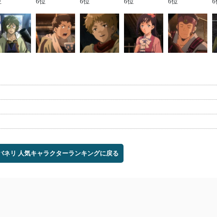
位
6位
6位
6位
6位
6
カバネリ 人気キャラクターランキングに戻る