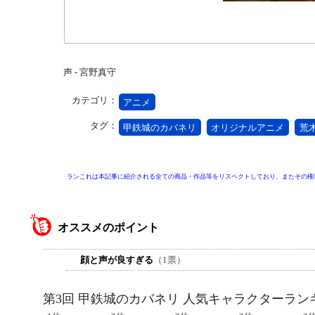
声 - 宮野真守
カテゴリ：
アニメ
タグ：
甲鉄城のカバネリ
オリジナルアニメ
荒
ランこれは本記事に紹介される全ての商品・作品等をリスペクトしており、またその権
オススメのポイント
顔と声が良すぎる
（1票）
第3回 甲鉄城のカバネリ 人気キャラクターラン