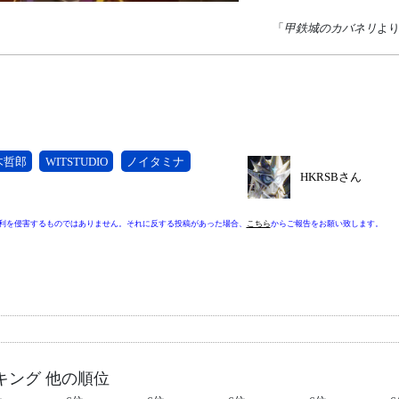
「
甲鉄城のカバネリ
よ
木哲郎
WITSTUDIO
ノイタミナ
HKRSBさん
利を侵害するものではありません。それに反する投稿があった場合、
こちら
からご報告をお願い致します。
キング 他の順位