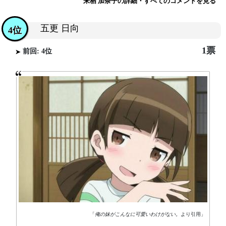
来栖 加奈子の詳細・すべてのコメントを見る
五更 日向
4位
1票
前回: 4位
「
俺の妹がこんなに可愛いわけがない。
より引用」