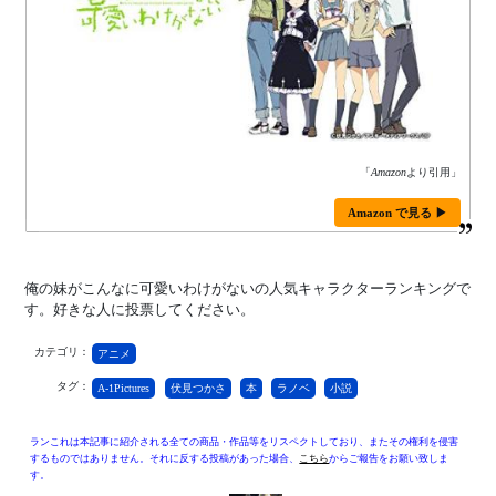
「
Amazon
より引用」
Amazon で見る ▶
俺の妹がこんなに可愛いわけがないの人気キャラクターランキングで
す。好きな人に投票してください。
カテゴリ：
アニメ
タグ：
A-1Pictures
伏見つかさ
本
ラノベ
小説
ランこれは本記事に紹介される全ての商品・作品等をリスペクトしており、またその権利を侵害
するものではありません。それに反する投稿があった場合、
こちら
からご報告をお願い致しま
す。