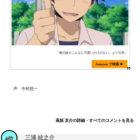
「
俺の妹がこんなに可愛いわけがない。
より引用」
Amazon で検索 ▶
声 中村悠一
高坂 京介の詳細・すべてのコメントを見る
三浦 絃之介
4位