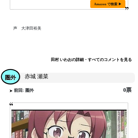
Amazon で検索 ▶
声 大津田裕美
田村 いわおの詳細・すべてのコメントを見る
赤城 瀬菜
圏外
0票
前回: 圏外