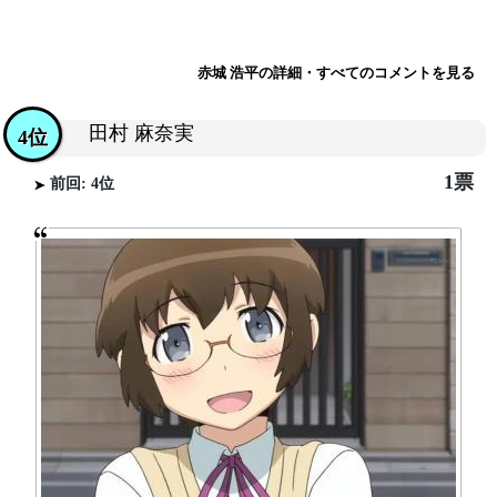
赤城 浩平の詳細・すべてのコメントを見る
田村 麻奈実
4位
1票
前回: 4位