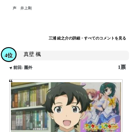
声 井上剛
三浦 絃之介の詳細・すべてのコメントを見る
真壁 楓
4位
1票
前回: 圏外