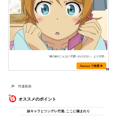
「
俺の妹がこんなに可愛いわけがない。
より引用」
Amazon で検索 ▶
声 竹達彩奈
オススメのポイント
妹キャラとツンデレ竹達､ここに極まれり