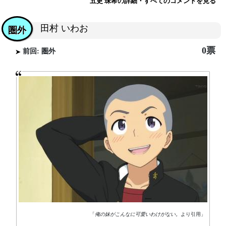
五更 珠希の詳細・すべてのコメントを見る
田村 いわお
圏外
0票
前回: 圏外
「
俺の妹がこんなに可愛いわけがない。
より引用」