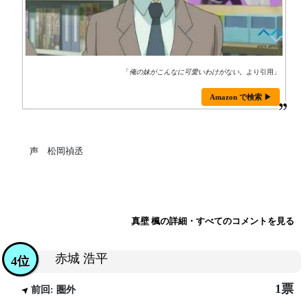
「
俺の妹がこんなに可愛いわけがない。
より引用」
Amazon で検索 ▶
声 松岡禎丞
真壁 楓の詳細・すべてのコメントを見る
赤城 浩平
4位
1票
前回: 圏外