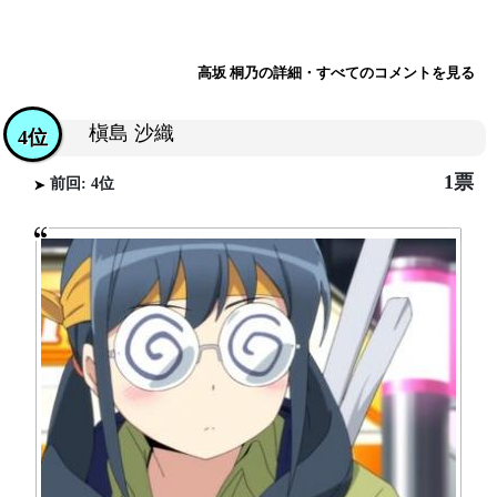
高坂 桐乃の詳細・すべてのコメントを見る
槇島 沙織
4位
1票
前回: 4位