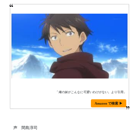
「
俺の妹がこんなに可愛いわけがない。
より引用」
Amazon で検索 ▶
声 間島淳司