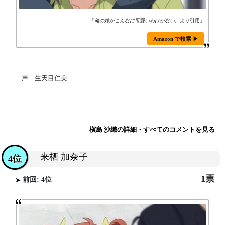
「
俺の妹がこんなに可愛いわけがない。
より引用」
Amazon で検索 ▶
声 生天目仁美
槇島 沙織の詳細・すべてのコメントを見る
来栖 加奈子
4位
1票
前回: 4位