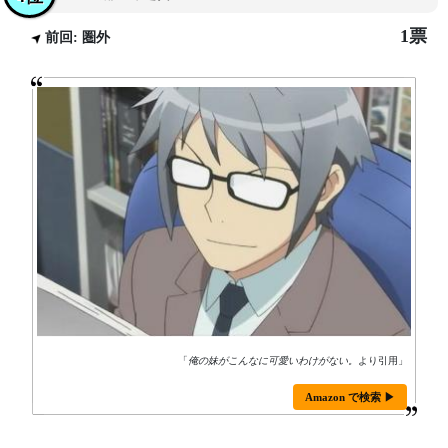
1票
前回: 圏外
「
俺の妹がこんなに可愛いわけがない。
より引用」
Amazon で検索 ▶