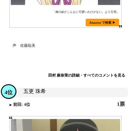
「
俺の妹がこんなに可愛いわけがない。
より引用」
Amazon で検索 ▶
声 佐藤聡美
田村 麻奈実の詳細・すべてのコメントを見る
五更 珠希
4位
1票
前回: 4位