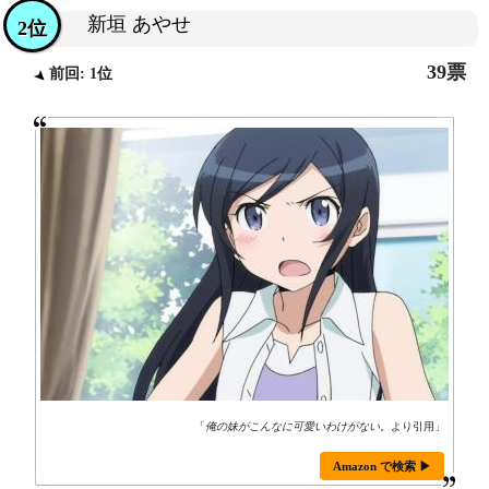
新垣 あやせ
2位
39票
前回: 1位
「
俺の妹がこんなに可愛いわけがない。
より引用」
Amazon で検索 ▶