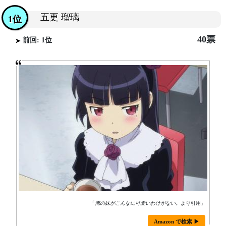
五更 瑠璃
1位
40票
前回: 1位
「
俺の妹がこんなに可愛いわけがない。
より引用」
Amazon で検索 ▶