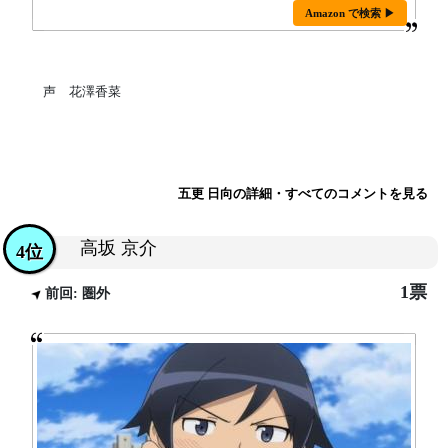
Amazon で検索 ▶
声 花澤香菜
五更 日向の詳細・すべてのコメントを見る
高坂 京介
4位
1票
前回: 圏外