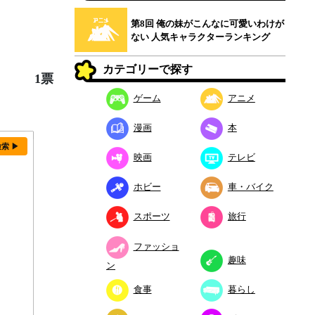
第8回 俺の妹がこんなに可愛いわけが
ない 人気キャラクターランキング
カテゴリーで探す
1票
ゲーム
アニメ
漫画
本
検索 ▶
映画
テレビ
ホビー
車・バイク
スポーツ
旅行
ファッショ
趣味
ン
食事
暮らし