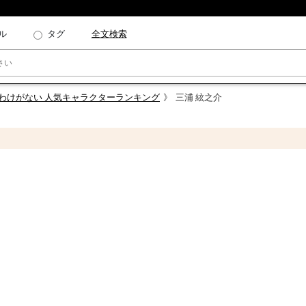
ル
タグ
全文検索
いわけがない 人気キャラクターランキング
三浦 絃之介