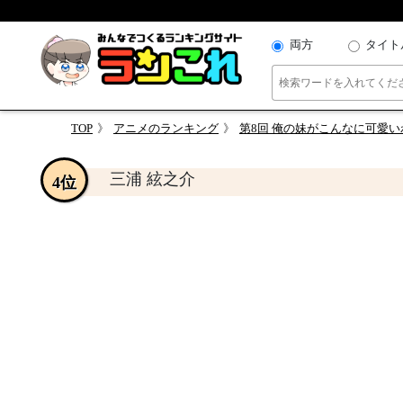
両方
タイト
TOP
アニメのランキング
第8回 俺の妹がこんなに可愛
三浦 絃之介
4位