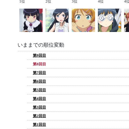
1位
2位
3位
4位
4
いままでの順位変動
第9回目
第8回目
第7回目
第6回目
第5回目
第4回目
第3回目
第2回目
第1回目