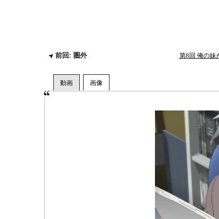
前回: 圏外
第8回 俺の