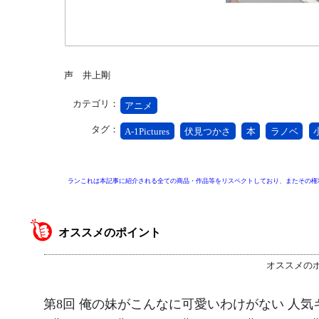
声 井上剛
カテゴリ：
アニメ
タグ：
A-1Pictures
伏見つかさ
本
ラノベ
ランこれは本記事に紹介される全ての商品・作品等をリスペクトしており、またその権
オススメのポイント
オススメの
第8回 俺の妹がこんなに可愛いわけがない 人気