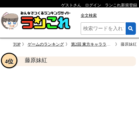
ゲストさん
ログイン
ランこれ新規登録
全文検索
TOP
ゲームのランキング
第2回 東方キャラランキング！！
藤原妹紅
藤原妹紅
4位