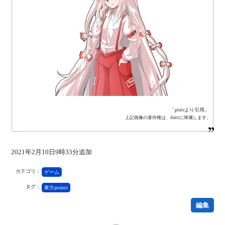
「
pixiv
より引用」
上記画像の著作権は、dairiに帰属します。
2021年2月10日9時33分追加
カテゴリ：
ゲーム
タグ：
東方project
編集