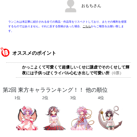
おもちさん
ランこれは本記事に紹介される全ての商品・作品等をリスペクトしており、またその権利を侵害
するものではありません。それに反する投稿があった場合、
こちら
からご報告をお願い致しま
す。
オススメのポイント
かっこよくて可愛くて超優しいくせに謙虚でそのくせして輝
夜には子供っぽくライバル心むき出しで可愛い所
（0票）
第2回 東方キャラランキング！！ 他の順位
1位
2位
3位
4位