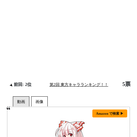
5票
前回: 2位
第2回 東方キャラランキング！！
Amazon で検索 ▶