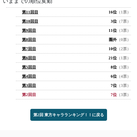
いままでの順位変動
第11回目
16位
（1票）
第10回目
3位
（7票）
第9回目
11位
（3票）
第8回目
圏外
（0票）
第7回目
10位
（2票）
第6回目
21位
（1票）
第5回目
8位
（3票）
第4回目
6位
（4票）
第3回目
7位
（3票）
第2回目
7位
（3票）
第2回 東方キャラランキング！！に戻る