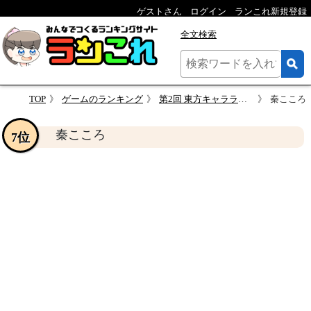
ゲストさん
ログイン
ランこれ新規登録
全文検索
TOP
ゲームのランキング
第2回 東方キャラランキング！！
秦こころ
秦こころ
7位