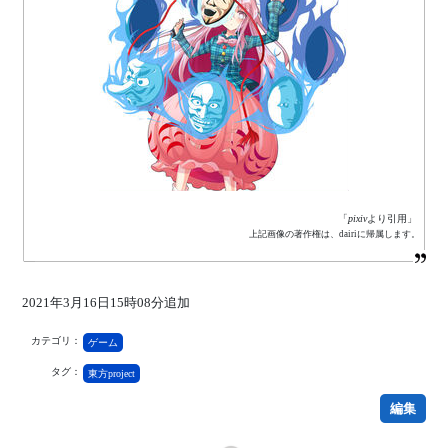
「
pixiv
より引用」
上記画像の著作権は、dairiに帰属します。
2021年3月16日15時08分追加
カテゴリ：
ゲーム
タグ：
東方project
編集