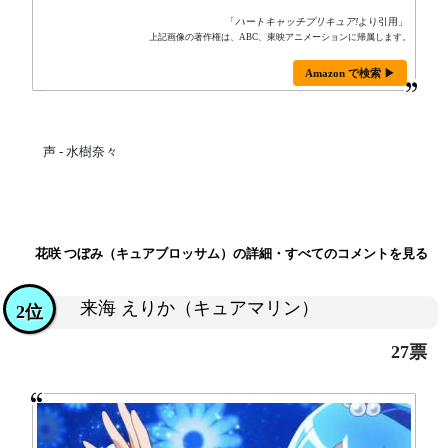
「
ハートキャッチプリキュア!
より引用」
上記画像の著作権は、ABC、東映アニメーションに帰属します。
Amazon で検索 ▶
声 - 水樹奈々
花咲 つぼみ（キュアブロッサム）の詳細・すべてのコメントを見る
来海 えりか（キュアマリン）
2位
27票