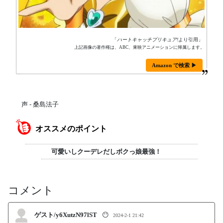
「
ハートキャッチプリキュア!
より引用」
上記画像の著作権は、ABC、東映アニメーションに帰属します。
Amazon で検索 ▶
声 - 桑島法子
オススメのポイント
可愛いしクーデレだしボクっ娘最強！
コメント
ゲスト/y6XutzN97lST
😶
2024-2-1 21:42