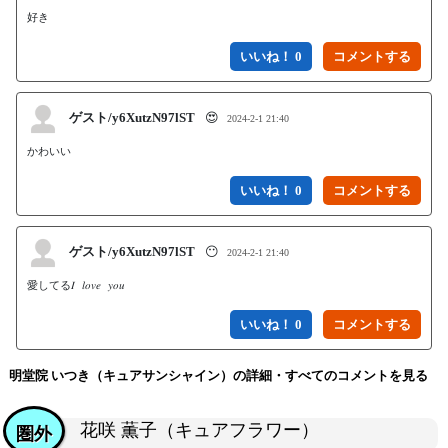
好き
いいね！ 0
ゲスト/y6XutzN97lST
😍
2024-2-1 21:40
かわいい
いいね！ 0
ゲスト/y6XutzN97lST
😶
2024-2-1 21:40
愛してる𝐼 𝑙𝑜𝑣𝑒 𝑦𝑜𝑢
いいね！ 0
明堂院 いつき（キュアサンシャイン）の詳細・すべてのコメントを見る
花咲 薫子（キュアフラワー）
圏外