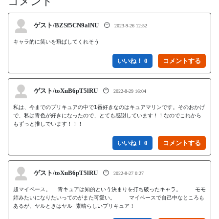
コメント
ゲスト/BZSf5CN9alNU
😶
2023-9-26 12:52
キャラ的に笑いを飛ばしてくれそう
いいね！ 0
ゲスト/toXuB6pT5lRU
😶
2022-8-29 16:04
私は、今までのプリキュアの中で1番好きなのはキュアマリンです。そのおかげ
で、私は青色が好きになったので、とても感謝しています！！なのでこれから
もずっと推しでいます！！！
いいね！ 0
ゲスト/toXuB6pT5lRU
😶
2022-8-27 0:27
超マイペース。  青キュアは知的という決まりを打ち破ったキャラ。    モモ
姉みたいになりたいってのがまた可愛い。    マイペースで自己中なところも
あるが、ヤルときはヤル 素晴らしいプリキュア！