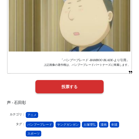
「
バンブーブレード -BAMBOO BLADE-
より引用」
上記画像の著作権は、バンブーブレードパートナーズに帰属します。
声 - 石田彰
カテゴリ：
アニメ
タグ：
バンブーブレード
ヤングガンガン
土塚理弘
漫画
剣道
スポーツ