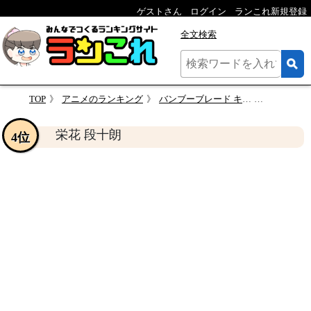
ゲストさん
ログイン
ランこれ新規登録
全文検索
TOP
アニメのランキング
バンブーブレード キャラクター人気投票
栄花 段十
栄花 段十朗
4位