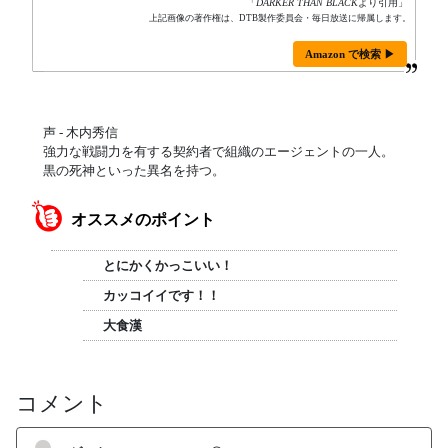
「
DARKER THAN BLACK
より引用」
上記画像の著作権は、DTB製作委員会・毎日放送に帰属します。
Amazon で検索 ▶
声 - 木内秀信
強力な戦闘力を有する契約者で組織のエージェントの一人。
黒の死神といった異名を持つ。
オススメのポイント
とにかくかっこいい！
カッコイイです！！
大食漢
コメント