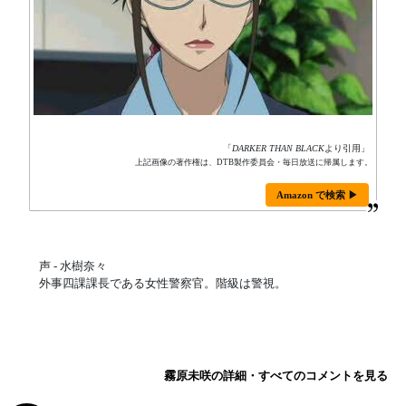
「
DARKER THAN BLACK
より引用」
上記画像の著作権は、DTB製作委員会・毎日放送に帰属します。
Amazon で検索 ▶
声 - 水樹奈々
外事四課課長である女性警察官。階級は警視。
霧原未咲の詳細・すべてのコメントを見る