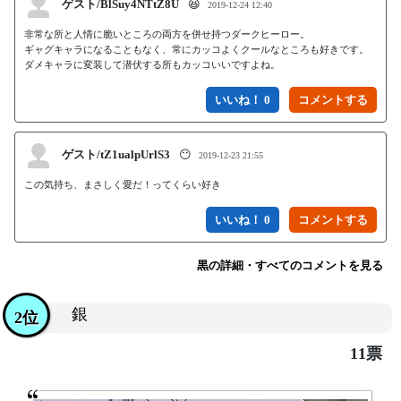
ゲスト/BlSuy4NTtZ8U
😆
2019-12-24 12:40
非常な所と人情に脆いところの両方を併せ持つダークヒーロー。

ギャグキャラになることもなく、常にカッコよくクールなところも好きです。

ダメキャラに変装して潜伏する所もカッコいいですよね。
いいね！ 0
ゲスト/tZ1ualpUrlS3
😶
2019-12-23 21:55
この気持ち、まさしく愛だ！ってくらい好き
いいね！ 0
黒の詳細・すべてのコメントを見る
銀
2位
11票