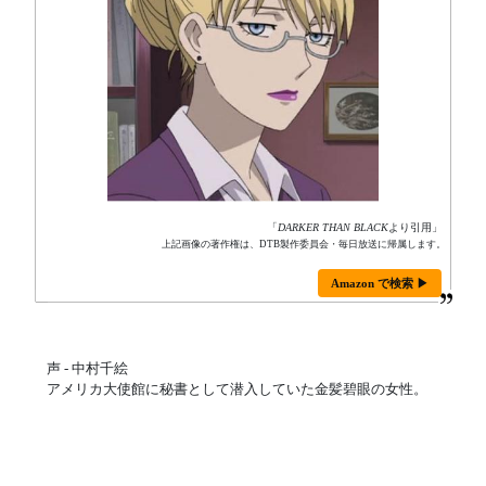
「
DARKER THAN BLACK
より引用」
上記画像の著作権は、DTB製作委員会・毎日放送に帰属します。
Amazon で検索 ▶
声 - 中村千絵
アメリカ大使館に秘書として潜入していた金髪碧眼の女性。