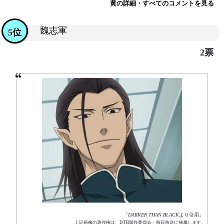
黄の詳細・すべてのコメントを見る
魏志軍
5位
2票
「
DARKER THAN BLACK
より引用」
上記画像の著作権は、DTB製作委員会・毎日放送に帰属します。