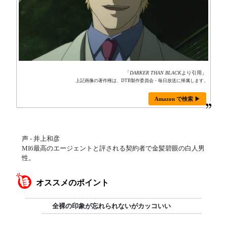
「
DARKER THAN BLACK
より引用」
上記画像の著作権は、DTB製作委員会・毎日放送に帰属します。
Amazon で検索 ▶
声 - 井上和彦
MI6最高のエージェントと評される契約者で金髪碧眼の白人男
性。
オススメのポイント
全裸の印象が忘れられないがカッコいい