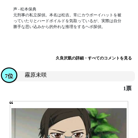
声 - 松本保典
元刑事の私立探偵。本名は松吉。常にカウボーイハットを被
っていたりとハードボイルドを気取っているが、実際は自分
勝手な思い込みから的外れな推理をするヘボ探偵。
久良沢凱の詳細・すべてのコメントを見る
霧原未咲
7位
1票