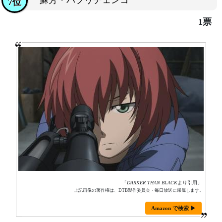
蘇芳・パブリチェンコ
7位
1票
「
DARKER THAN BLACK
より引用」
上記画像の著作権は、DTB製作委員会・毎日放送に帰属します。
Amazon で検索 ▶