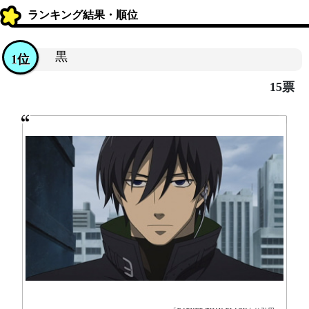
ランキング結果・順位
黒
1位
15票