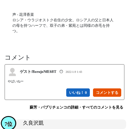
声 - 花澤香菜
ロシア・ウラジオストク在住の少女。ロシア人の父と日本人
の母を持つハーフで、双子の弟・紫苑とは同様の赤毛を持
つ。
コメント
ゲスト/BzeujoNfE68T
😶
2022-1-9 1:43
やばいねー
いいね！ 0
蘇芳・パブリチェンコの詳細・すべてのコメントを見る
久良沢凱
7位