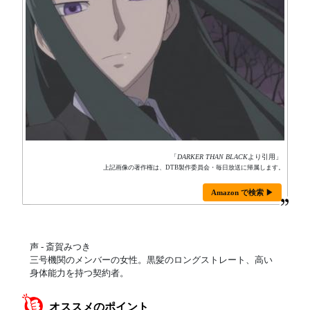
「
DARKER THAN BLACK
より引用」
上記画像の著作権は、DTB製作委員会・毎日放送に帰属します。
Amazon で検索 ▶
声 - 斎賀みつき
三号機関のメンバーの女性。黒髪のロングストレート、高い
身体能力を持つ契約者。
オススメのポイント