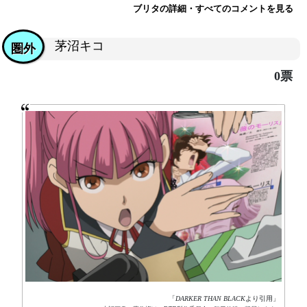
ブリタの詳細・すべてのコメントを見る
茅沼キコ
圏外
0票
「
DARKER THAN BLACK
より引用」