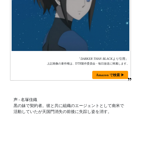
「
DARKER THAN BLACK
より引用」
上記画像の著作権は、DTB製作委員会・毎日放送に帰属します。
Amazon で検索 ▶
声 - 名塚佳織
黒の妹で契約者。彼と共に組織のエージェントとして南米で
活動していたが天国門消失の前後に失踪し姿を消す。