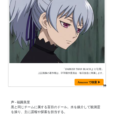
「
DARKER THAN BLACK
より引用」
上記画像の著作権は、DTB製作委員会・毎日放送に帰属します。
Amazon で検索 ▶
声 - 福圓美里
黒と同じチームに属する盲目のドール。水を媒介して観測霊
を操り、主に諜報や探索を担当する。