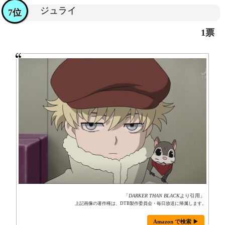
ジュライ
7位
1票
「
DARKER THAN BLACK
より引用」
上記画像の著作権は、DTB製作委員会・毎日放送に帰属します。
Amazon で検索 ▶