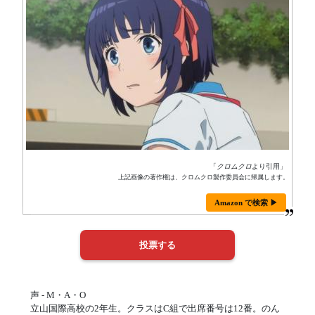
「
クロムクロ
より引用」
上記画像の著作権は、クロムクロ製作委員会に帰属します。
Amazon で検索 ▶
声 - M・A・O
立山国際高校の2年生。クラスはC組で出席番号は12番。のん