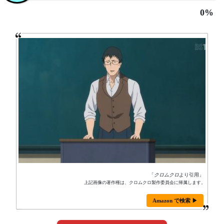
0%
「
クロムクロ
より引用」
上記画像の著作権は、クロムクロ製作委員会に帰属します。
Amazon で検索 ▶