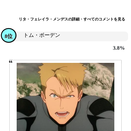
リタ・フェレイラ・メンデスの詳細・すべてのコメントを見る
トム・ボーデン
8位
3.8%