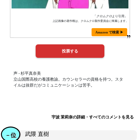
「
クロムクロ
より引用」
上記画像の著作権は、クロムクロ製作委員会に帰属します。
Amazon で検索 ▶
声 - 杉平真奈美
立山国際高校の養護教諭。カウンセラーの資格を持つ。スタ
イルは抜群だがコミュニケーションは苦手。
宇波 茉莉奈の詳細・すべてのコメントを見る
武隈 直樹
－位