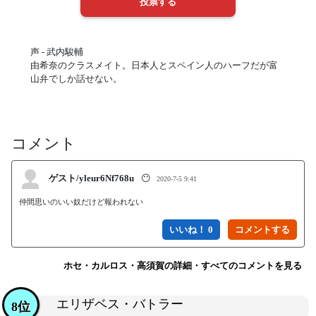
声 - 武内駿輔
由希奈のクラスメイト。日本人とスペイン人のハーフだが富
山弁でしか話せない。
コメント
ゲスト/yleur6Nf768u
😶
2020-7-5 9:41
仲間思いのいい奴だけど報われない
いいね！ 0
ホセ・カルロス・高須賀の詳細・すべてのコメントを見る
エリザベス・バトラー
8位