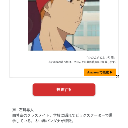
「
クロムクロ
より引用」
上記画像の著作権は、クロムクロ製作委員会に帰属します。
Amazon で検索 ▶
声 - 石川界人
由希奈のクラスメイト。学校に隠れてビッグスクーターで通
学している。太い赤バンダナが特徴。