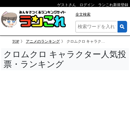
ゲストさん
ログイン
ランこれ新規登録
全文検索
TOP
アニメのランキング
クロムクロ キャラクター人気投票
クロムクロ キャラクター人気投
票・ランキング