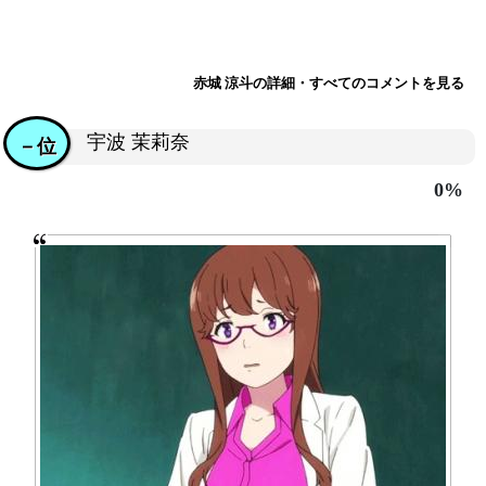
赤城 涼斗の詳細・すべてのコメントを見る
宇波 茉莉奈
－位
0%