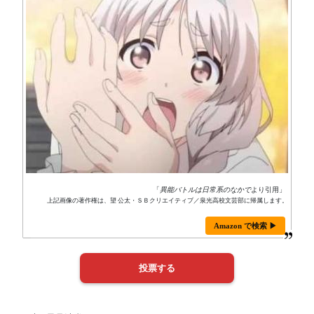
「
異能バトルは日常系のなかで
より引用」
上記画像の著作権は、望 公太・ＳＢクリエイティブ／泉光高校文芸部に帰属します。
Amazon で検索 ▶