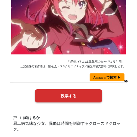
「
異能バトルは日常系のなかで
より引用」
上記画像の著作権は、望 公太・ＳＢクリエイティブ／泉光高校文芸部に帰属します。
Amazon で検索 ▶
声 - 山崎はるか
厨二病気味な少女。異能は時間を制御するクローズドクロッ
ク。