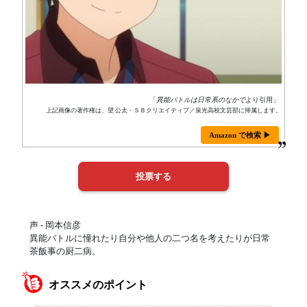
「
異能バトルは日常系のなかで
より引用」
上記画像の著作権は、望 公太・ＳＢクリエイティブ／泉光高校文芸部に帰属します。
Amazon で検索 ▶
声 - 岡本信彦
異能バトルに憧れたり自分や他人の二つ名を考えたりが日常
茶飯事の厨二病。
オススメのポイント