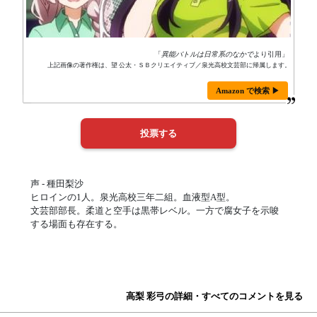
「
異能バトルは日常系のなかで
より引用」
上記画像の著作権は、望 公太・ＳＢクリエイティブ／泉光高校文芸部に帰属します。
Amazon で検索 ▶
声 - 種田梨沙
ヒロインの1人。泉光高校三年二組。血液型A型。
文芸部部長。柔道と空手は黒帯レベル。一方で腐女子を示唆
する場面も存在する。
高梨 彩弓の詳細・すべてのコメントを見る