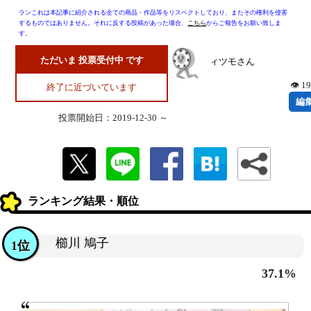
ランこれは本記事に紹介される全ての商品・作品等をリスペクトしており、またその権利を侵害
するものではありません。それに反する投稿があった場合、
こちら
からご報告をお願い致しま
す。
ただいま 投票受付中 です
ィツモさん
👁 1
終了に近づいています
編
投票開始日：2019-12-30 ～
ランキング結果・順位
櫛川 鳩子
1位
37.1%