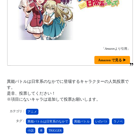
「
Amazon
より引用」
Amazon で見る ▶
異能バトルは日常系のなかでに登場するキャラクターの人気投票で
す。
是非、投票してください！
※項目にないキャラは追加して投票お願いします。
カテゴリ：
アニメ
タグ：
異能バトルは日常系のなかで
異能バトル
いのバト
ラノベ
小説
本
TRIGGER