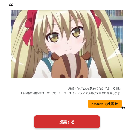
「
異能バトルは日常系のなかで
より引用」
上記画像の著作権は、望 公太・ＳＢクリエイティブ／泉光高校文芸部に帰属します。
Amazon で検索 ▶