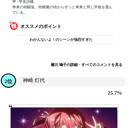
声 - 早見沙織
寿来の幼馴染。幼稚園の頃からずっと寿来と同じ学校を選ん
でいる。
オススメのポイント
わかんないよ！のシーンが強烈すぎた
櫛川 鳩子の詳細・すべてのコメントを見る
神崎 灯代
2位
25.7%