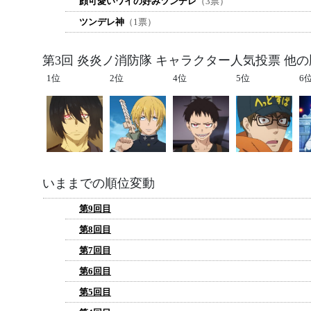
顔可愛いワイの好みツンデレ
（3票）
ツンデレ神
（1票）
第3回 炎炎ノ消防隊 キャラクター人気投票 他
1位
2位
4位
5位
6
いままでの順位変動
第9回目
第8回目
第7回目
第6回目
第5回目