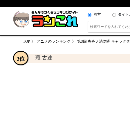
両方
タイト
TOP
アニメのランキング
第3回 炎炎ノ消防隊 キャラク
環 古達
3位