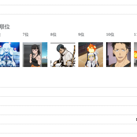
の順位
位
7位
8位
9位
10位
1