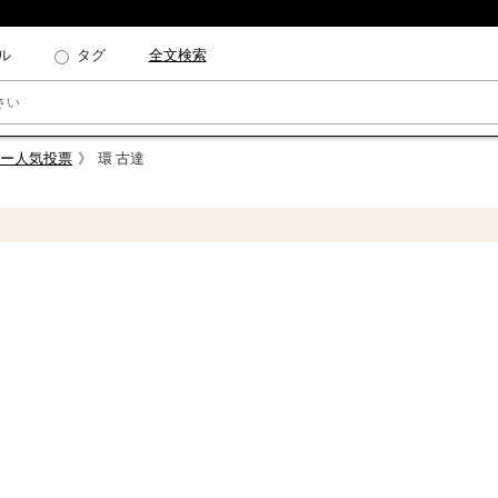
ル
タグ
全文検索
ター人気投票
環 古達