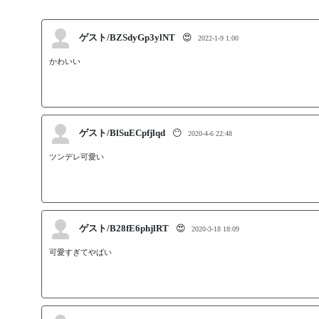
ゲスト/BZSdyGp3ylNT
😍
2022-1-9 1:00
かわいい
ゲスト/BlSuECpfjlqd
😶
2020-4-6 22:48
ツンデレ可愛い
ゲスト/B28fE6phjlRT
😍
2020-3-18 18:09
可愛すぎてやばい