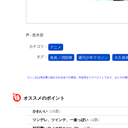
声 - 悠木碧
カテゴリ：
アニメ
タグ：
炎炎ノ消防隊
週刊少年マガジン
大久保
ランこれは本記事に紹介される全ての商品・作品等をリスペクトしており、またその権
オススメのポイント
かわいい
（10票）
ツンデレ、ツインテ、一途っぽい
（4票）