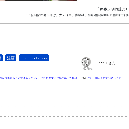
「
炎炎ノ消防隊
よ
上記画像の著作権は、大久保篤、講談社、特殊消防隊動画広報課に帰属
篤
漫画
davidproduction
ィツモさん
利を侵害するものではありません。それに反する投稿があった場合、
こちら
からご報告をお願い致します。