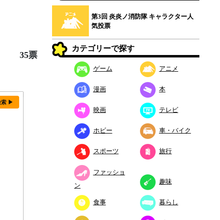
第3回 炎炎ノ消防隊 キャラクター人
気投票
カテゴリーで探す
35票
ゲーム
アニメ
漫画
本
検索 ▶
映画
テレビ
ホビー
車・バイク
スポーツ
旅行
ファッショ
趣味
ン
食事
暮らし