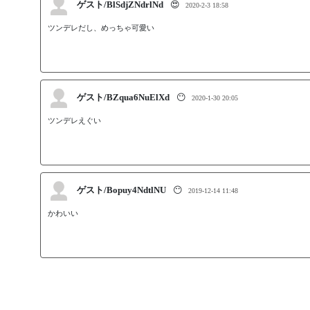
ゲスト/BlSdjZNdrlNd
😍
2020-2-3 18:58
ツンデレだし、めっちゃ可愛い
ゲスト/BZqua6NuElXd
😶
2020-1-30 20:05
ツンデレえぐい
ゲスト/Bopuy4NdtlNU
😶
2019-12-14 11:48
かわいい