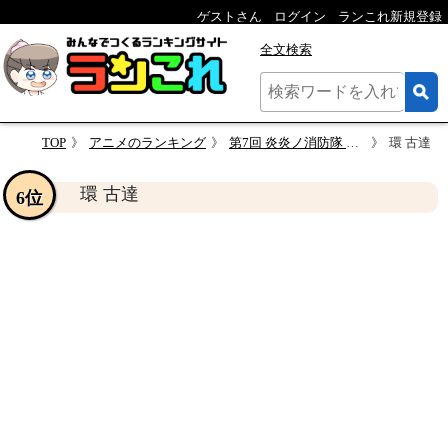
ゲストさん
ログイン
ランこれ新規登録
全文検索
TOP
アニメのランキング
第7回 炎炎ノ消防隊 キャラクター人気投票
環 古達
環 古達
6位