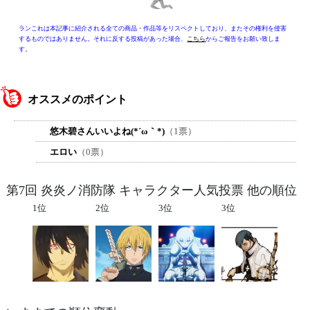
ランこれは本記事に紹介される全ての商品・作品等をリスペクトしており、またその権利を侵害
するものではありません。それに反する投稿があった場合、
こちら
からご報告をお願い致しま
す。
オススメのポイント
悠木碧さんいいよね(*´ω｀*)
（1票）
エロい
（0票）
第7回 炎炎ノ消防隊 キャラクター人気投票 他の順位
1位
2位
3位
3位