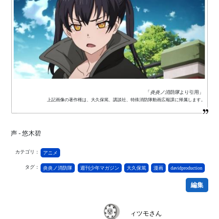
「
炎炎ノ消防隊
より引用」
上記画像の著作権は、大久保篤、講談社、特殊消防隊動画広報課に帰属します。
声 - 悠木碧
カテゴリ：
アニメ
タグ：
炎炎ノ消防隊
週刊少年マガジン
大久保篤
漫画
davidproduction
編集
ィツモさん