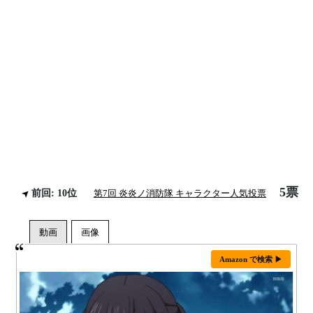
5票
前回: 10位
第7回 炎炎ノ消防隊 キャラクター人気投票
Amazon で検索 ▶