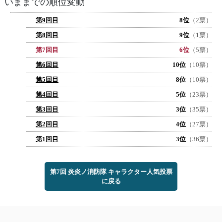
いままでの順位変動
第9回目
8位
（2票）
第8回目
9位
（1票）
第7回目
6位
（5票）
第6回目
10位
（10票）
第5回目
8位
（10票）
第4回目
5位
（23票）
第3回目
3位
（35票）
第2回目
4位
（27票）
第1回目
3位
（36票）
第7回 炎炎ノ消防隊 キャラクター人気投票
に戻る