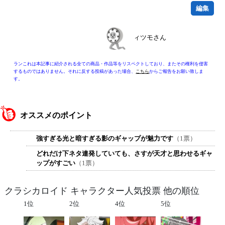
編集
ィツモさん
ランこれは本記事に紹介される全ての商品・作品等をリスペクトしており、またその権利を侵害
するものではありません。それに反する投稿があった場合、
こちら
からご報告をお願い致しま
す。
オススメのポイント
強すぎる光と暗すぎる影のギャップが魅力です
（1票）
どれだけ下ネタ連発していても、さすが天才と思わせるギャ
ップがすごい
（1票）
クラシカロイド キャラクター人気投票 他の順位
1位
2位
4位
5位