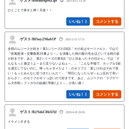
ゲスト/B4euB4p9tZq9
😍
2021-8-12 13:29
ひとごとで表すと神！天使！！
いいね！ 2
ゲスト/BlSuy2Nfa61P
😶
2021-2-12 17:11
全部のムジークが好き！第1シリーズの20話「その名はモーツァルト」で山で
『疾風怒濤～交響曲第25番より～』を演奏した時の髪の毛をほどいてる時の姿
が好きです。あと、第2シリーズの第3話『ひと目あったその日から』では「そ
んなもっと遊ぼうよ～まだ足りないよねぇ～。」「こんな半端で、カップル1組
も成立してないのに。帰っちゃダメだよ！」のセリフと「楽しければそれで良
い！もっとみんなに近づきたいんだ！」「明日になったらぜ～んぶ忘れて良い
からさ！」のセリフがモツっぽいので好きです。あと、ムジークの「ラブゲー
いいね！ 1
ゲスト/B2NdsC8h5lXf
😶
2020-4-20 20:05
イケメンすぎる