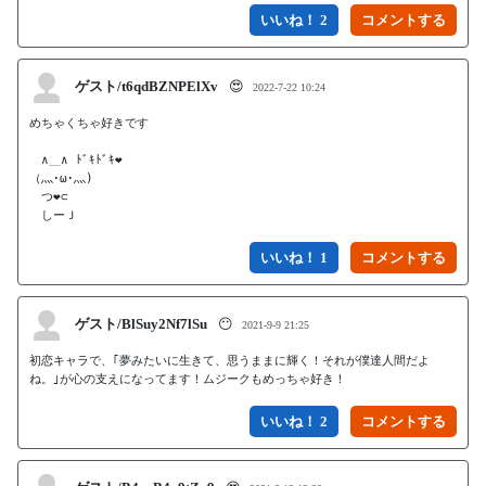
いいね！ 2
ゲスト/t6qdBZNPElXv
😍
2022-7-22 10:24
めちゃくちゃ好きです

　∧＿∧ ﾄﾞｷﾄﾞｷ❤

（灬･ω･灬)

　つ❤⊂　　 

いいね！ 1
ゲスト/BlSuy2Nf7lSu
😶
2021-9-9 21:25
初恋キャラで、｢夢みたいに生きて、思うままに輝く！それが僕達人間だよ
ね。｣が心の支えになってます！ムジークもめっちゃ好き！
いいね！ 2