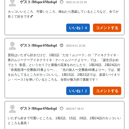
ゲスト/B6qur4Nhs6qd
😶
2022-11-13 22:10
カッコいいところ、可愛いところ、拗ねたり悪戯しているところなど、全てが
良くて好きです💕
いいね！ 4
ゲスト/B6qur4Nhs6qd
😍
2022-9-11 22:20
普段はいたずら好きだけど、1期2話「だせ！ムジーク」の「アイネクライネ・
夜のムジークーアイネクライネ・ナハトムジークより〜」では、「誕生日おめ
でとう 歌苗」というセリフと薔薇の花束をわたしたり、1期20話、2期24話の
「疾風怒濤〜交響曲25番より〜」、「光の旅人〜交響曲40番より〜」では、髪
をおろしてるところがカッコいいし、1期15話、2期22話では、楽器(バイオリ
ン・ベース)を弾いているところも、全部が魅力的で素敵です！
いいね！ 2
ゲスト/B6qur4Nhs6qd
😶
2022-9-7 18:11
いたずら好きで可愛いところも、1期2話、15話、20話、2期24話のカッコいい
ところも最高！