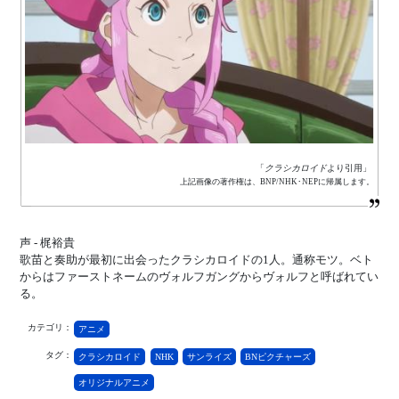
「
クラシカロイド
より引用」
上記画像の著作権は、BNP/NHK･NEPに帰属します。
声 - 梶裕貴
歌苗と奏助が最初に出会ったクラシカロイドの1人。通称モツ。ベト
からはファーストネームのヴォルフガングからヴォルフと呼ばれてい
る。
カテゴリ：
アニメ
タグ：
クラシカロイド
NHK
サンライズ
BNピクチャーズ
オリジナルアニメ