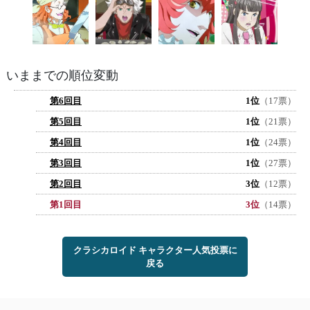
いままでの順位変動
第6回目
1位
（17票）
第5回目
1位
（21票）
第4回目
1位
（24票）
第3回目
1位
（27票）
第2回目
3位
（12票）
第1回目
3位
（14票）
クラシカロイド キャラクター人気投票に
戻る