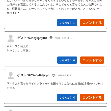
とかバンバン言っちゃうキャラなんですけどやるときゃやる子。ちゃんと自分
の気持ちを言葉にできる人なんですよ。そしてなんと言ってもあのお声ですよ
ね。梶裕貴さん、モーツァルトを担当してくれてありがとう。とてもいい声。
惚れました。
いいね！ 1
ゲスト/tGNdj4p3yl8f
😍
2023-11-14 20:44
ギャップが萌える

かっこいいし可愛い
いいね！ 4
ゲスト/BZSu5o8djZpd
😍
2023-6-7 13:52
下ネタとか言ったりイタズラとかする困ったくんなのに交響曲25番のやつヤバ
すぎる！
いいね！ 4