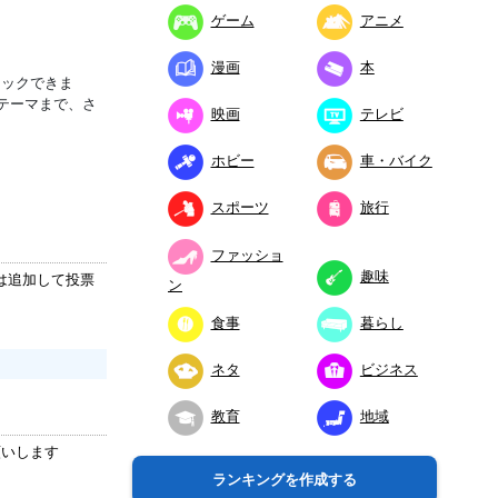
ゲーム
アニメ
漫画
本
ェックできま
テーマまで、さ
映画
テレビ
ホビー
車・バイク
スポーツ
旅行
ファッショ
趣味
は追加して投票
ン
食事
暮らし
ネタ
ビジネス
教育
地域
願いします
ランキングを作成する