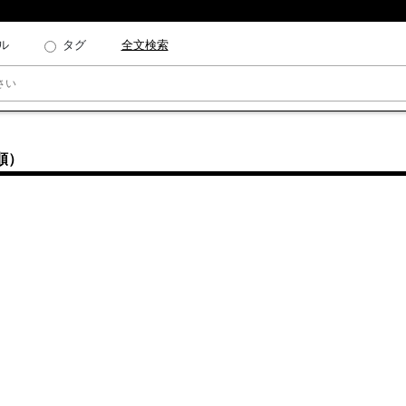
ル
タグ
全文検索
順）