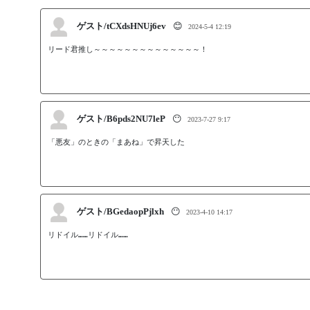
ゲスト/tCXdsHNUj6ev
😊
2024-5-4 12:19
リード君推し～～～～～～～～～～～～～～！
ゲスト/B6pds2NU7leP
😶
2023-7-27 9:17
「悪友」のときの「まあね」で昇天した
ゲスト/BGedaopPjlxh
😶
2023-4-10 14:17
リドイル……リドイル……