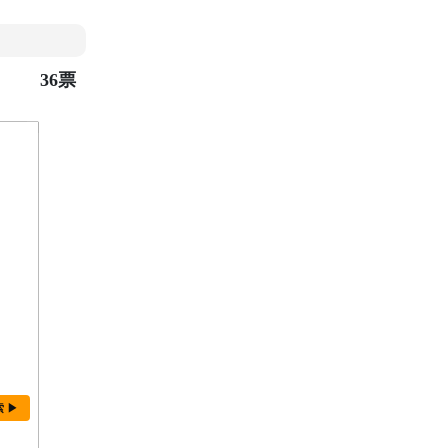
36票
索 ▶