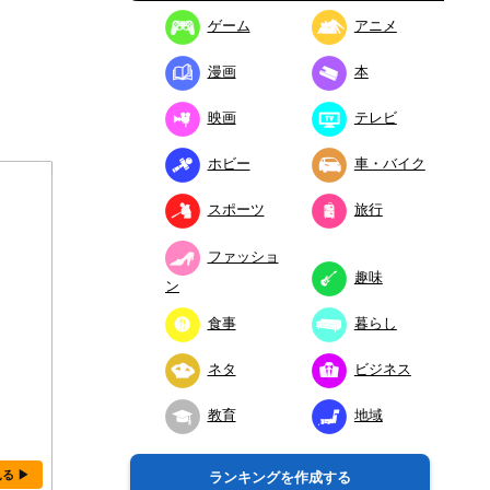
ゲーム
アニメ
漫画
本
映画
テレビ
ホビー
車・バイク
スポーツ
旅行
ファッショ
趣味
ン
食事
暮らし
ネタ
ビジネス
教育
地域
見る ▶
ランキングを作成する