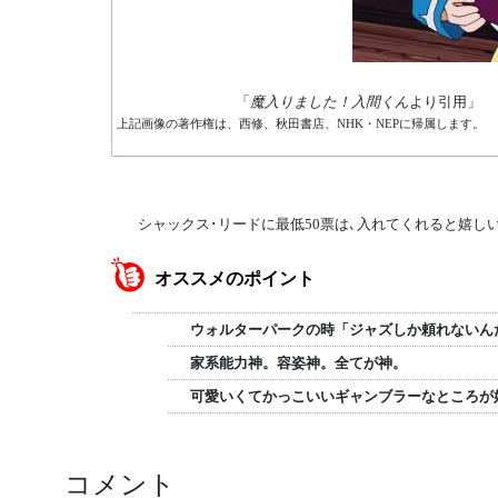
「
魔入りました！入間くん
より引用」
上記画像の著作権は、西修、秋田書店、NHK・NEPに帰属します。
シャックス･リードに最低50票は､入れてくれると嬉し
オススメのポイント
ウォルターパークの時「ジャズしか頼れないん
家系能力神。容姿神。全てが神。
可愛いくてかっこいいギャンブラーなところが
コメント