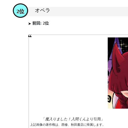
オペラ
2位
前回: 2位
「
魔入りました！入間くん
より引用」
上記画像の著作権は、西修、秋田書店に帰属します。