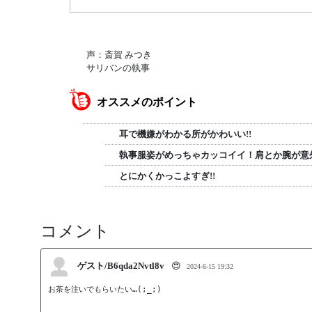
声：斎賀 みつき
サリバンの執事
オススメのポイント
耳で機嫌がわかる所がかわいい!!
執事服姿がめっちゃカッコイイ！肩とか腕が意
とにかくかっこよすぎ!!
コメント
ゲスト/B6qda2Nvtl8v
😍
2024-6-15 19:32
お茶を注いでもらいたい…(;_;)