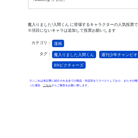
魔入りました!入間くん に登場するキャラクターの人気投票
※項目にないキャラは追加して投票お願いします
カテゴリ：
漫画
タグ：
魔入りました入間くん
週刊少年チャンピオ
BNピクチャーズ
ランこれは本記事に紹介される全ての商品・作品等をリスペクトしており、またその権
った場合、
こちら
からご報告をお願い致します。