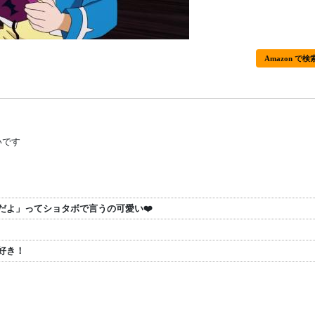
Amazon で検
いです
だよ」ってショタボで言うの可愛い❤️
好き！