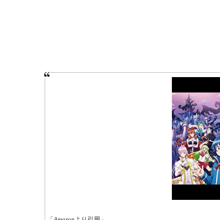
「
Amazon
より引用」