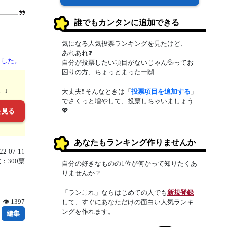
誰でもカンタンに追加できる
気になる人気投票ランキングを見たけど、
あれあれ❓
ました。
自分が投票したい項目がないじゃん💦ってお
困りの方、ちょっとまったー🙌
。↓
大丈夫❗ そんなときは「
投票項目を追加する
」
でさくっと増やして、投票しちゃいましょう
💖
を見る
あなたもランキング作りませんか
2-07-11
：300票
自分の好きなものの1位が何かって知りたくあ
りませんか？
「ランこれ」ならはじめての人でも
新規登録
👁 1397
して、すぐにあなただけの面白い人気ランキ
ングを作れます。
編集