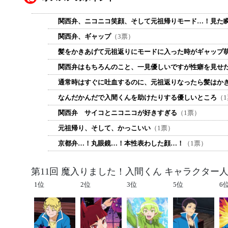
関西弁、ニコニコ笑顔、そして元祖帰りモード…！見た
関西弁、ギャップ
（3票）
髪をかきあげて元祖返りにモードに入った時がギャップ
関西弁はもちろんのこと、一見優しいですが性癖を見せ
通常時はすぐに吐血するのに、元祖返りなったら髪はか
なんだかんだで入間くんを助けたりする優しいところ
（
関西弁 サイコとニコニコが好きすぎる
（1票）
元祖帰り、そして、かっこいい
（1票）
京都弁…！丸眼鏡…！本性表わした顔…！
（1票）
第11回 魔入りました！入間くん キャラクター
1位
2位
3位
5位
6