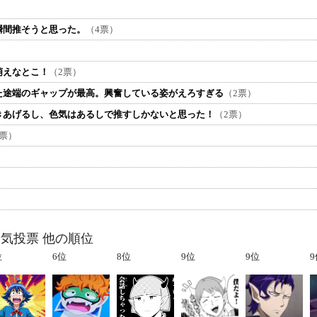
瞬間推そうと思った。
（4票）
萌えなとこ！
（2票）
た途端のギャップが最高。興奮している姿がえろすぎる
（2票）
きあげるし、色気はあるしで推すしかないと思った！
（2票）
1票）
人気投票 他の順位
位
6位
8位
9位
9位
9