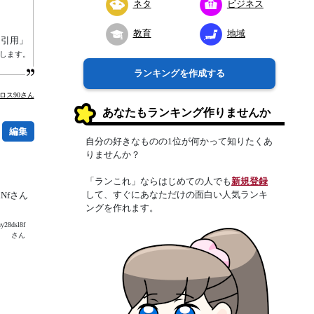
ネタ
ビジネス
教育
地域
り引用」
属します。
ランキングを作成する
ロス90さん
あなたもランキング作りませんか
編集
自分の好きなものの1位が何かって知りたくあ
りませんか？
「ランこれ」ならはじめての人でも
新規登録
して、すぐにあなただけの面白い人気ランキ
lNfさん
ングを作れます。
dsl8f
さん