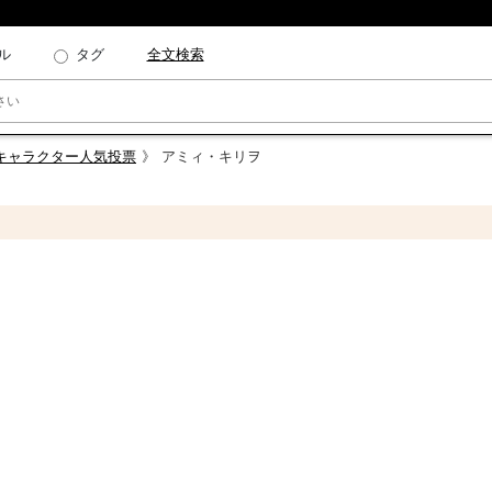
ル
タグ
全文検索
 キャラクター人気投票
アミィ・キリヲ