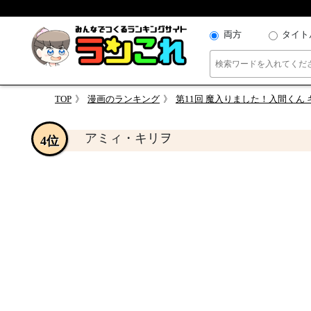
両方
タイト
TOP
漫画のランキング
第11回 魔入りました！入間くん
アミィ・キリヲ
4位