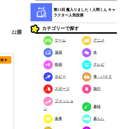
第11回 魔入りました！入間くん キャ
ラクター人気投票
カテゴリーで探す
22票
ゲーム
アニメ
漫画
本
検索 ▶
映画
テレビ
ホビー
車・バイク
スポーツ
旅行
ファッショ
趣味
ン
食事
暮らし