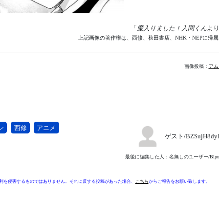
「
魔入りました！入間くん
よ
上記画像の著作権は、西修、秋田書店、NHK・NEPに帰
画像投稿：
アム
ン
西修
アニメ
ゲスト/BZSujH8dy
最後に編集した人：名無しのユーザー/Blpuy28
利を侵害するものではありません。それに反する投稿があった場合、
こちら
からご報告をお願い致します。