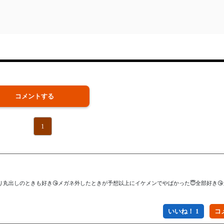
コメントする
1
り丸出しのときも好き😘メガネ外したときが予想以上にイケメンでやばかった😇全部好き
いいね！ 1