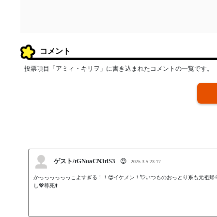
コメント
投票項目「アミィ・キリヲ」に書き込まれたコメントの一覧です。
ゲスト/tGNuaCN3tlS3
😍
2025-3-5 23:17
かっっっっっっこよすぎる！！😍イケメン！💘いつものおっとり系も元祖帰
し💖尊死⚰️