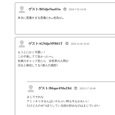
ゲスト/BlSdjoNua6Su
😍
2024-7-29 14:39
本当に悪魔すぎる悪魔だわ…色気が…
ゲスト/tGNdjoNPB61T
😍
2023-12-26 19:43
もうとにかく可愛い！

この子推してて良かった〜…

先輩のギャップ見たら、全世界の人間が

沼ると確信してる(個人の感想)
ゲスト/B6qur4NfaZ8d
😍
2025-2-7 20:49
まじでそれな

アミィキリオせんぱい小ちゃい時も今もかわいい
