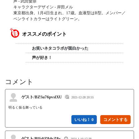
声 - 武田愛奈
キャラクターデザイン - 岸田メル
東京都出身。1月4日生まれ、17歳。血液型はB型。メンバー／
ペンライトカラーはライトグリーン。
オススメのポイント
お笑いネタコラボが面白かった
声が好き！
コメント
ゲスト/BZSu76pvslXU
🤔
2021-12-28 20:55
明るく振る舞っている
いいね！ 0
ゲスト/BlSdjZ8dyZ8v
😶
2021-1-10 17:38