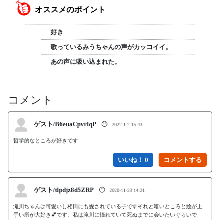
オススメのポイント
好き
歌っているみうちゃんの声がカッコイイ。
あの声に吸い込まれた。
コメント
ゲスト/B6euaCpvrlqP
😶
2022-1-2 15:43
哲学的なところが好きです
いいね！ 0
ゲスト/tlpdjz8d5ZRP
😶
2020-11-23 14:21
滝川ちゃんは可愛いし相田にも愛されている子ですそれと暗いところと絵が上
手い所が大好き💕です。私は滝川に憧れていて死ぬまでに会いたいぐらいで