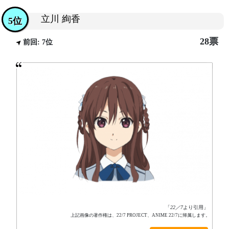
立川 絢香
5位
28票
前回: 7位
「
22／7
より引用」
上記画像の著作権は、22/7 PROJECT、ANIME 22/7に帰属します。