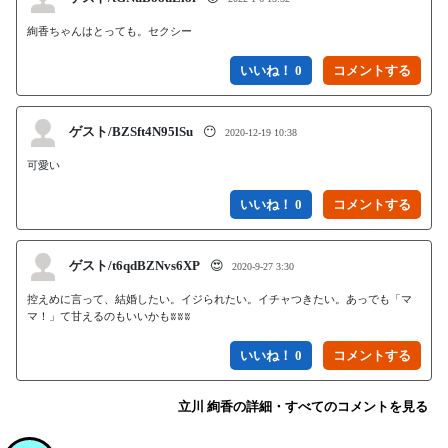
絢香ちゃんはとっても。セクシー
いいね！ 0
ゲスト/BZSft4N95lSu
😶
2020-12-19 10:38
可愛い
いいね！ 0
ゲスト/t6qdBZNvs6XP
😍
2020-9-27 3:30
控えめに言って、結婚したい。イジられたい。イチャつきたい。あっでも「マ
マ！」て甘えるのもいいかも﻿﻿ʬ﻿ʬʬ﻿
いいね！ 0
立川 絢香の詳細・すべてのコメントを見る