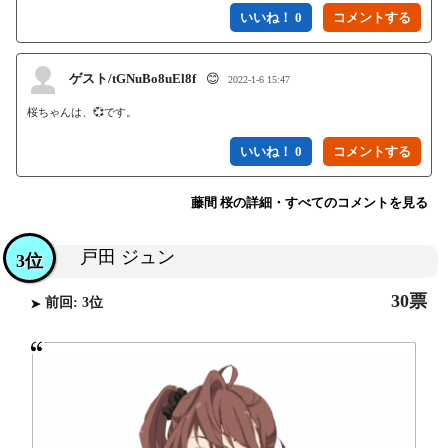
いいね！ 0
ゲスト/tGNuBo8uEl8f
😊
2022-1-6 15:47
桜ちゃんは、💞です。
いいね！ 0
藤間 桜の詳細・すべてのコメントを見る
戸田 ジュン
3位
30票
前回: 3位