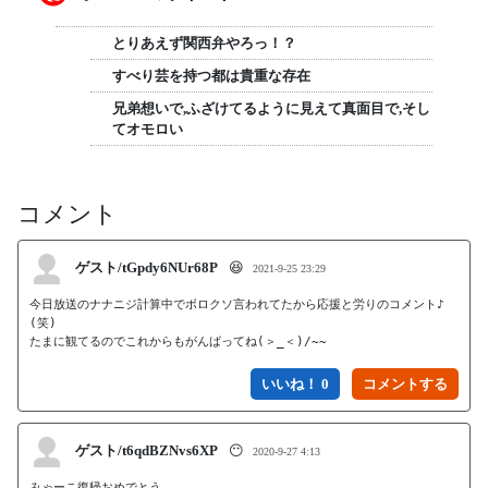
とりあえず関西弁やろっ！？
すべり芸を持つ都は貴重な存在
兄弟想いで,ふざけてるように見えて真面目で,そし
てオモロい
コメント
ゲスト/tGpdy6NUr68P
😆
2021-9-25 23:29
今日放送のナナニジ計算中でボロクソ言われてたから応援と労りのコメント♪
(笑)

たまに観てるのでこれからもがんばってね(＞_＜)/~~
いいね！ 0
ゲスト/t6qdBZNvs6XP
😶
2020-9-27 4:13
みゃーこ復帰おめでとう