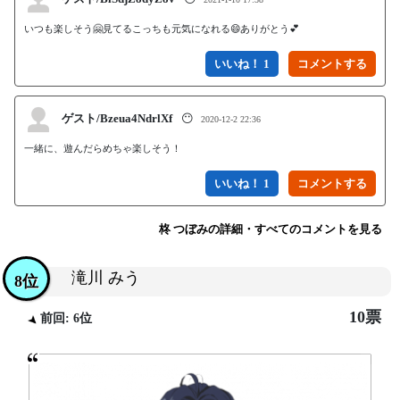
いつも楽しそう🤗見てるこっちも元気になれる😄ありがとう💕
いいね！ 1
ゲスト/Bzeua4NdrlXf
😶
2020-12-2 22:36
一緒に、遊んだらめちゃ楽しそう！
いいね！ 1
柊 つぼみの詳細・すべてのコメントを見る
滝川 みう
8位
10票
前回: 6位