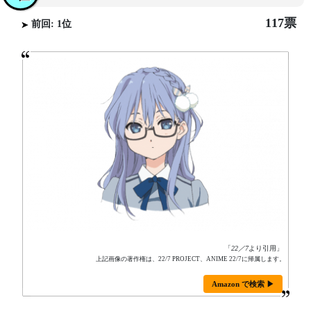
117票
前回: 1位
「
22／7
より引用」
上記画像の著作権は、22/7 PROJECT、ANIME 22/7に帰属します。
Amazon で検索 ▶