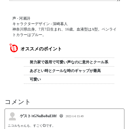
声 - 河瀬詩
キャラクターデザイン - 深崎暮人
神奈川県出身。7月7日生まれ、16歳。血液型はA型。ペンライ
トカラーはブルー。
オススメのポイント
努力家で器用で可愛い声なのに意外とクール系
あざとい時とクールな時のギャップが最高
可愛い
コメント
ゲスト/tGNuBo8uEl8f
😆
2022-1-6 15:49
ニコルちゃんも、すごく💞です。