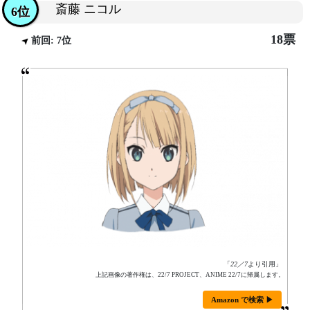
斎藤 ニコル
6位
18票
前回: 7位
「
22／7
より引用」
上記画像の著作権は、22/7 PROJECT、ANIME 22/7に帰属します。
Amazon で検索 ▶