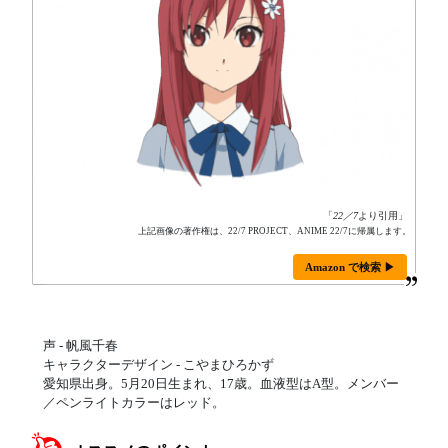
「
22／7
より引用」
上記画像の著作権は、22/7 PROJECT、ANIME 22/7に帰属します。
Amazon で検索 ▶
声 - 帆風千春
キャラクターデザイン - こやまひろかず
愛知県出身。5月20日生まれ、17歳。血液型はA型。メンバー
／ペンライトカラーはレッド。