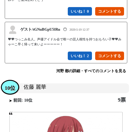
いいね！ 0
ゲスト/tGNuBGpU5lRu
😶
2020-5-19 12:37
🧡🧡つっこみ名人。声優アイドル会で唯一の芸人根性を持つおもろい子🧡🧡み
ゃーこ早く帰って来いよーーーーー！
いいね！ 2
河野 都の詳細・すべてのコメントを見る
佐藤 麗華
10位
9票
前回: 10位