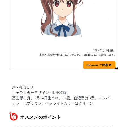
「
22／7
より引用」
上記画像の著作権は、22/7 PROJECT、ANIME 22/7に帰属します。
Amazon で検索 ▶
声 - 海乃るり
キャラクターデザイン - 田中将賀
富山県出身。5月14日生まれ、15歳。血液型はB型。メンバー
カラーはブラウン。ペンライトカラーはグリーン。
オススメのポイント