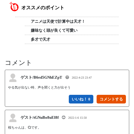
オススメのポイント
アニメは天使で計算中は天才！
嫌味なく頭が良くて可愛い
多才で天才
コメント
ゲスト/B6ed5GNhEZpT
😆
2022-4-23 23:47
やる気が出ない時、声を聞くと力が出そう
いいね！ 0
ゲスト/tGNuBo8uEl8f
😊
2022-1-6 15:50
桜ちゃんは、💞です。