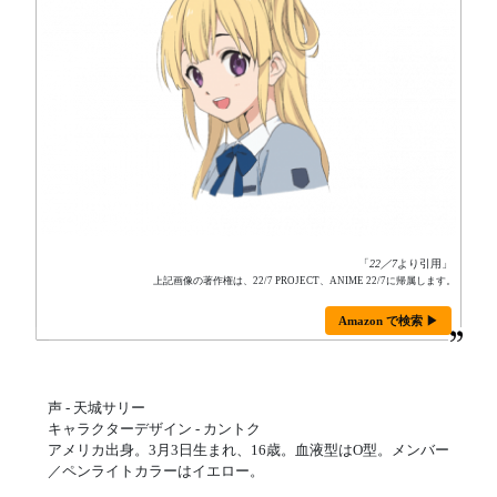
「
22／7
より引用」
上記画像の著作権は、22/7 PROJECT、ANIME 22/7に帰属します。
Amazon で検索 ▶
声 - 天城サリー
キャラクターデザイン - カントク
アメリカ出身。3月3日生まれ、16歳。血液型はO型。メンバー
／ペンライトカラーはイエロー。