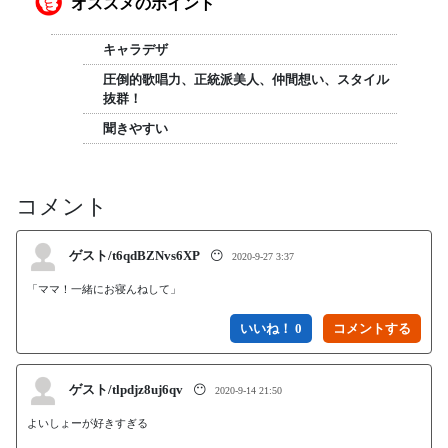
オススメのポイント
キャラデザ
圧倒的歌唱力、正統派美人、仲間想い、スタイル
抜群！
聞きやすい
コメント
ゲスト/t6qdBZNvs6XP
😶
2020-9-27 3:37
「ママ！一緒にお寝んねして」
いいね！ 0
ゲスト/tlpdjz8uj6qv
😶
2020-9-14 21:50
よいしょーが好きすぎる