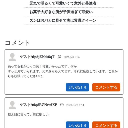
元気で明るくて可愛いくて意外と芸達者
お菓子大好きな所が子供過ぎて可愛い
ズンはおバカに見せて実は常識クイーン
コメント
ゲスト/tlpdjZNds6qT
😊
2021-5-9 0:35
踊ってる姿がカッコ良く可愛いかったです。何か

ずっと見ていられます。元気をもらえてます。それに応援しています。これか
らも頑張ってくださいね。
いいね！ 0
ゲスト/t6qdBZNvs6XP
😶
2020-9-27 4:14
控え目に言って、妹に欲しい
いいね！ 0