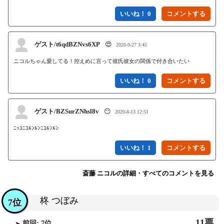
いいね！ 0
ゲスト/t6qdBZNvs6XP
😍
2020-9-27 3:45
ニコルちゃん愛してる！控えめに言って彼氏彼女の関係で付き合いたい
いいね！ 0
ゲスト/BZSurZNhsl8v
😶
2020-8-13 12:51
ﾆｯｺﾆｺﾙﾝﾙﾝﾆｺﾙﾝﾙﾝ
いいね！ 1
斎藤 ニコルの詳細・すべてのコメントを見る
柊 つぼみ
7位
11票
前回: 7位