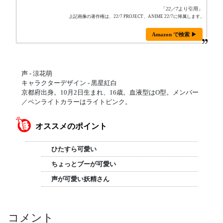
「
22／7
より引用」
上記画像の著作権は、22/7 PROJECT、ANIME 22/7に帰属します。
Amazon で検索 ▶
声 - 涼花萌
キャラクターデザイン - 黒星紅白
京都府出身。10月2日生まれ、16歳。血液型はO型。メンバー
／ペンライトカラーはライトピンク。
オススメのポイント
ひたすら可愛い
ちょっとブーが可愛い
声が可愛い妖精さん
コメント