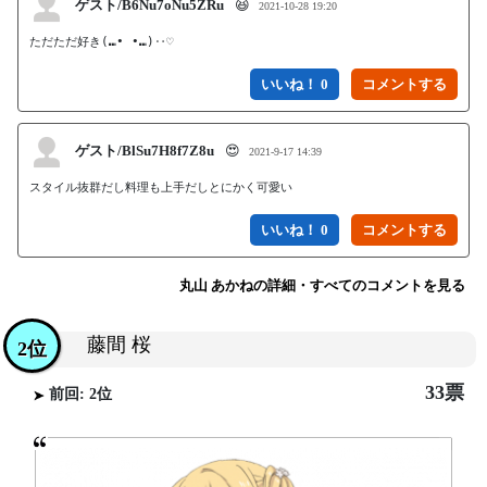
ゲスト/B6Nu7oNu5ZRu
😆
2021-10-28 19:20
ただただ好き(⑉• •⑉)‥♡
いいね！ 0
ゲスト/BlSu7H8f7Z8u
😍
2021-9-17 14:39
スタイル抜群だし料理も上手だしとにかく可愛い
いいね！ 0
丸山 あかねの詳細・すべてのコメントを見る
藤間 桜
2位
33票
前回: 2位