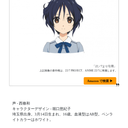
「
22／7
より引用」
上記画像の著作権は、22/7 PROJECT、ANIME 22/7に帰属します。
Amazon で検索 ▶
声 - 西條和
キャラクターデザイン - 堀口悠紀子
埼玉県出身。3月14日生まれ、16歳。血液型はAB型。ペンラ
イトカラーはホワイト。