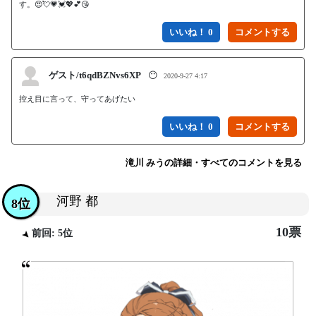
す。😍💘💗💓💖💕😘
いいね！ 0
ゲスト/t6qdBZNvs6XP
😶
2020-9-27 4:17
控え目に言って、守ってあげたい
いいね！ 0
滝川 みうの詳細・すべてのコメントを見る
河野 都
8位
10票
前回: 5位