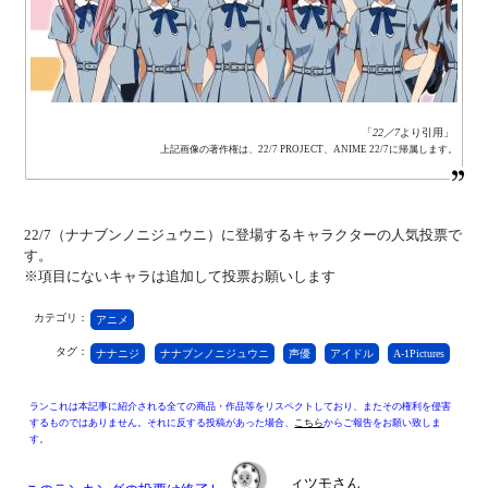
「
22／7
より引用」
上記画像の著作権は、22/7 PROJECT、ANIME 22/7に帰属します。
22/7（ナナブンノニジュウニ）に登場するキャラクターの人気投票で
す。
※項目にないキャラは追加して投票お願いします
カテゴリ：
アニメ
タグ：
ナナニジ
ナナブンノニジュウニ
声優
アイドル
A-1Pictures
ランこれは本記事に紹介される全ての商品・作品等をリスペクトしており、またその権利を侵害
するものではありません。それに反する投稿があった場合、
こちら
からご報告をお願い致しま
す。
ィツモさん