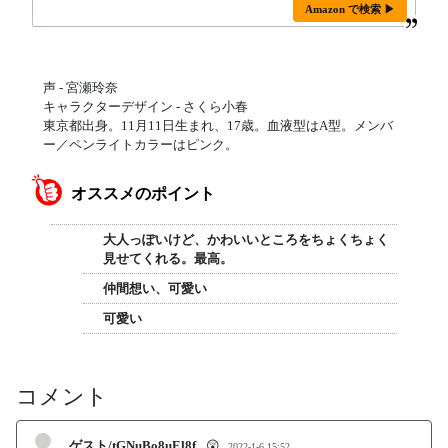
Amazon で検索 ▶
声 - 宮瀬玲奈
キャラクターデザイン - さくら小春
東京都出身。11月11日生まれ、17歳。血液型はA型。メンバ
ー／ペンライトカラーはピンク。
オススメのポイント
大人っぽいけど、かわいいところをちょくちょく
見せてくれる。最高。
仲間想い、可愛い
可愛い
コメント
ゲスト/tGNuBo8uEl8f
😲
2022-1-6 15:52