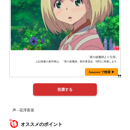
「
青の祓魔師
より引用」
上記画像の著作権は、「青の祓魔師」製作委員会、MBSに帰属します。
Amazon で検索 ▶
声 - 花澤香菜
オススメのポイント