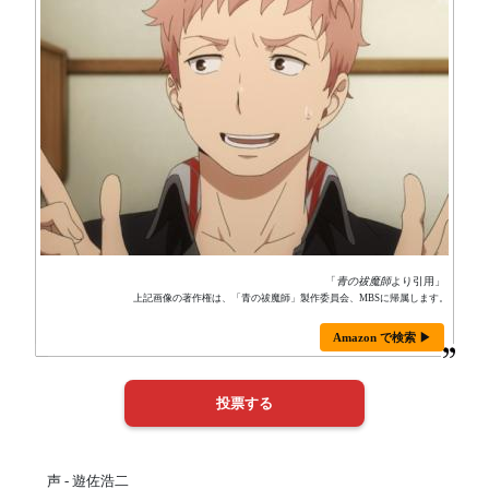
「
青の祓魔師
より引用」
上記画像の著作権は、「青の祓魔師」製作委員会、MBSに帰属します。
Amazon で検索 ▶
声 - 遊佐浩二