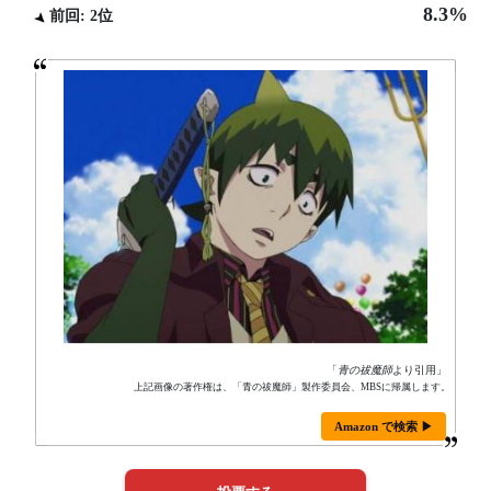
8.3%
前回: 2位
「
青の祓魔師
より引用」
上記画像の著作権は、「青の祓魔師」製作委員会、MBSに帰属します。
Amazon で検索 ▶