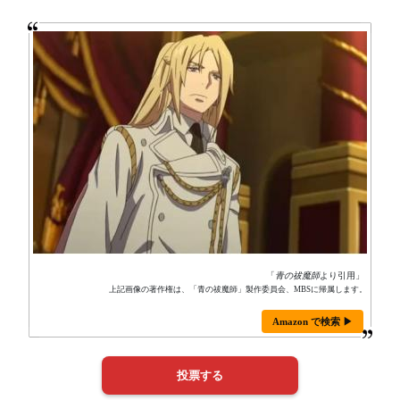
「
青の祓魔師
より引用」
上記画像の著作権は、「青の祓魔師」製作委員会、MBSに帰属します。
Amazon で検索 ▶