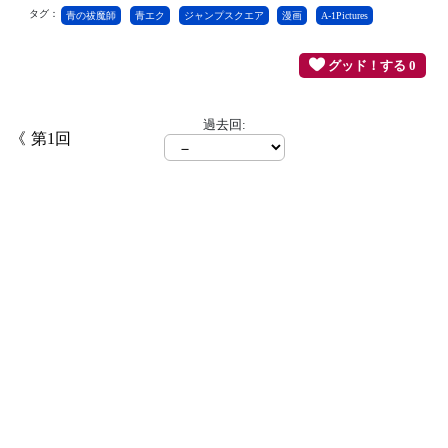
タグ：
青の祓魔師
青エク
ジャンプスクエア
漫画
A-1Pictures
グッド！する 0
過去回:
第1回