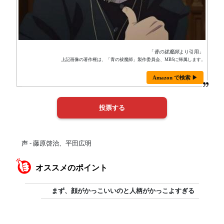
「
青の祓魔師
より引用」
上記画像の著作権は、「青の祓魔師」製作委員会、MBSに帰属します。
Amazon で検索 ▶
声 - 藤原啓治、平田広明
オススメのポイント
まず、顔がかっこいいのと人柄がかっこよすぎる