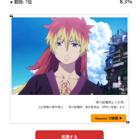
8.3%
前回: 7位
「
青の祓魔師
より引用」
上記画像の著作権は、「青の祓魔師」製作委員会、MBSに帰属します。
Amazon で検索 ▶