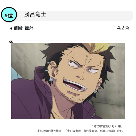
勝呂竜士
9位
4.2%
前回: 圏外
「
青の祓魔師
より引用」
上記画像の著作権は、「青の祓魔師」製作委員会、MBSに帰属します。