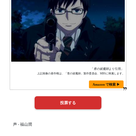
「
青の祓魔師
より引用」
上記画像の著作権は、「青の祓魔師」製作委員会、MBSに帰属します。
Amazon で検索 ▶
声 - 福山潤