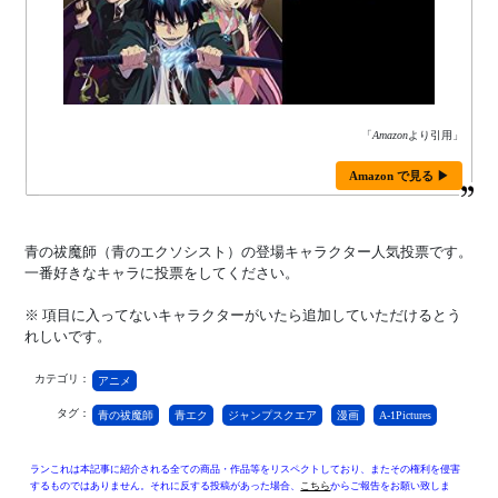
「
Amazon
より引用」
Amazon で見る ▶
青の祓魔師（青のエクソシスト）の登場キャラクター人気投票です。
一番好きなキャラに投票をしてください。
※ 項目に入ってないキャラクターがいたら追加していただけるとう
れしいです。
カテゴリ：
アニメ
タグ：
青の祓魔師
青エク
ジャンプスクエア
漫画
A-1Pictures
ランこれは本記事に紹介される全ての商品・作品等をリスペクトしており、またその権利を侵害
するものではありません。それに反する投稿があった場合、
こちら
からご報告をお願い致しま