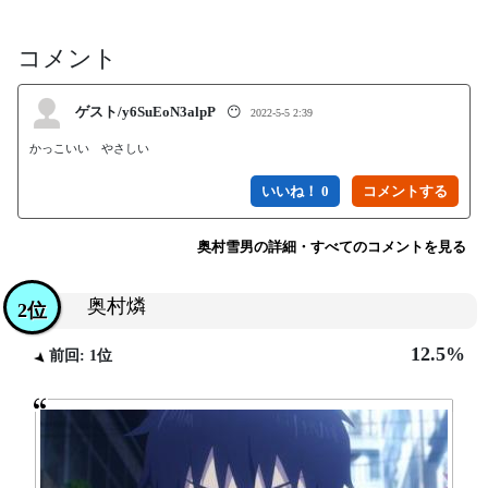
コメント
ゲスト/y6SuEoN3alpP
😶
2022-5-5 2:39
かっこいい　やさしい
いいね！ 0
奥村雪男の詳細・すべてのコメントを見る
奥村燐
2位
12.5%
前回: 1位