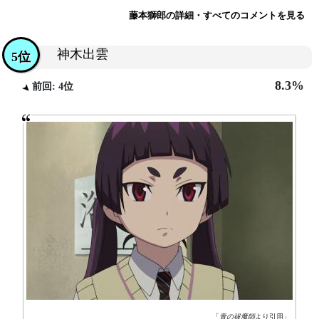
藤本獅郎の詳細・すべてのコメントを見る
神木出雲
5位
8.3%
前回: 4位
「
青の祓魔師
より引用」