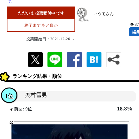
す。
ただいま 投票受付中 です
ィツモさん
👁 3
終了まで あと僅か
編
投票開始日：2021-12-26 ～
ランキング結果・順位
奥村雪男
1位
18.8%
前回: 9位