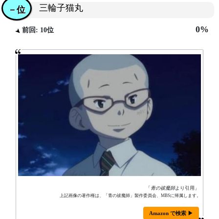
三輪子猫丸
－位
0%
前回: 10位
「
青の祓魔師
より引用」
上記画像の著作権は、「青の祓魔師」製作委員会、MBSに帰属します。
Amazon で検索 ▶