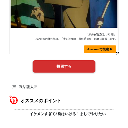
「
青の祓魔師
より引用」
上記画像の著作権は、「青の祓魔師」製作委員会、MBSに帰属します。
Amazon で検索 ▶
声 - 置鮎龍太郎
オススメのポイント
イケメンすぎて5発はいける！まじでやりたい