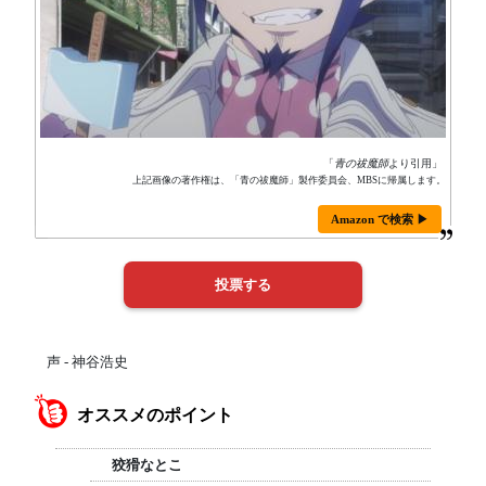
「
青の祓魔師
より引用」
上記画像の著作権は、「青の祓魔師」製作委員会、MBSに帰属します。
Amazon で検索 ▶
声 - 神谷浩史
オススメのポイント
狡猾なとこ