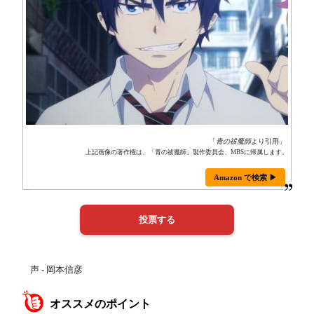
「
青の祓魔師
より引用」
上記画像の著作権は、「青の祓魔師」製作委員会、MBSに帰属します。
Amazon で検索 ▶
声 - 岡本信彦
オススメのポイント