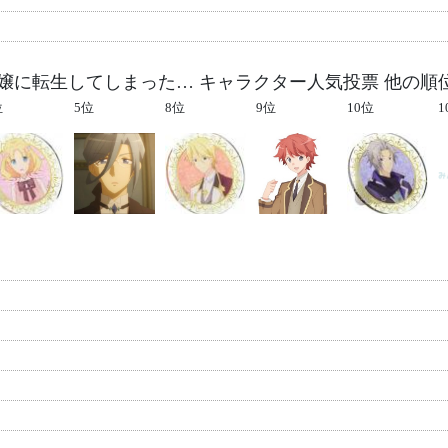
令嬢に転生してしまった… キャラクター人気投票 他の順
位
5位
8位
9位
10位
1