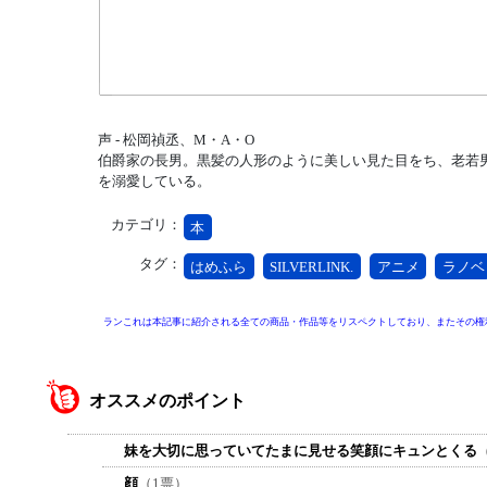
声 - 松岡禎丞、M・A・O
伯爵家の長男。黒髪の人形のように美しい見た目をち、老若
を溺愛している。
カテゴリ：
本
タグ：
はめふら
SILVERLINK.
アニメ
ラノベ
ランこれは本記事に紹介される全ての商品・作品等をリスペクトしており、またその権
オススメのポイント
妹を大切に思っていてたまに見せる笑顔にキュンとくる
顔
（1票）