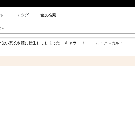
ル
タグ
全文検索
悪役令嬢に転生してしまった… キャラクター人気投票
ニコル・アスカルト