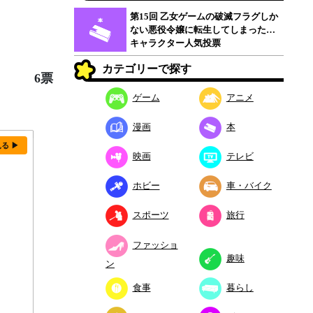
第15回 乙女ゲームの破滅フラグしか
ない悪役令嬢に転生してしまった…
キャラクター人気投票
カテゴリーで探す
6票
ゲーム
アニメ
漫画
本
見る ▶
映画
テレビ
ホビー
車・バイク
スポーツ
旅行
ファッショ
趣味
ン
食事
暮らし