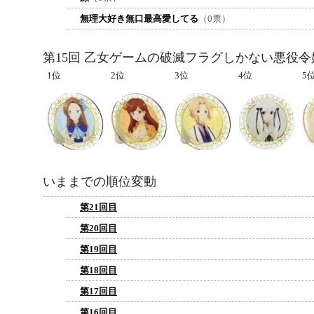
無理大好き無口最高愛してる
（0票）
第15回 乙女ゲームの破滅フラグしかない悪役
1位
2位
3位
4位
5
いままでの順位変動
第21回目
第20回目
第19回目
第18回目
第17回目
第16回目