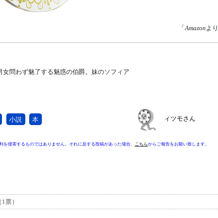
「
Amazon
よ
男女問わず魅了する魅惑の伯爵。妹のソフィア
ィツモさん
小説
本
利を侵害するものではありません。それに反する投稿があった場合、
こちら
からご報告をお願い致します。
（1票）