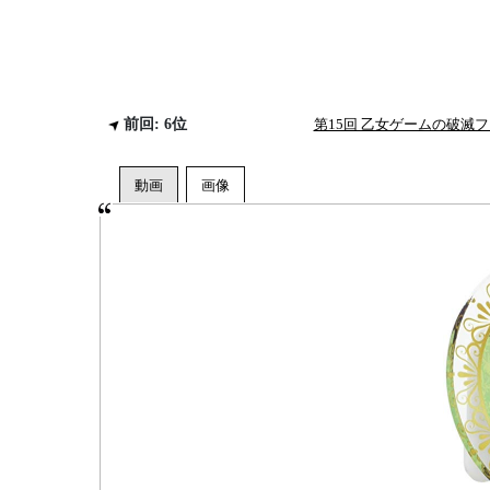
前回: 6位
第15回 乙女ゲームの破滅