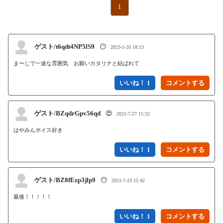
1
ゲスト/t6qdt4NP5lS9
😶
2023-1-26 18:13
まーじで一途な雰囲気　お願いカタリナと結ばれて
いいね！ 1
ゲスト/BZqdrGpv56qd
😍
2021-7-27 15:32
はやみんボイス好き
いいね！ 1
ゲスト/BZ8fEzp3jlp9
😶
2021-7-23 15:42
いいね！ 1