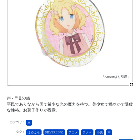
「
Amazon
より引用」
声 - 早見沙織
平民でありながら国で希少な光の魔力を持つ。美少女で穏やかで謙虚
な性格。お菓子作りが得意。
カテゴリ：
本
タグ：
はめふら
SILVERLINK.
アニメ
ラノベ
小説
本