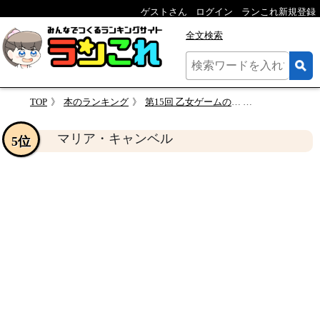
ゲストさん
ログイン
ランこれ新規登録
全文検索
TOP
本のランキング
第15回 乙女ゲームの破滅フラグしかない悪役令嬢に転生してしまった… キャラクター人気投票
マリア・キャ
マリア・キャンベル
5位