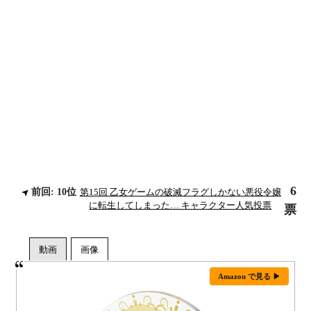
6
前回: 10位
第15回 乙女ゲームの破滅フラグしかない悪役令嬢
に転生してしまった… キャラクター人気投票
票
Amazon で見る ▶