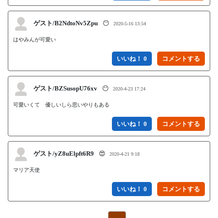
ゲスト/B2NdtoNv5Zpu
😶
2020-5-16 13:54
はやみんが可愛い
いいね！ 0
ゲスト/BZSusopU76xv
😶
2020-4-23 17:24
可愛いくて　優しいしら思いやりもある
いいね！ 0
ゲスト/yZ8uElpft6R9
😍
2020-4-21 9:18
マリア天使
いいね！ 0