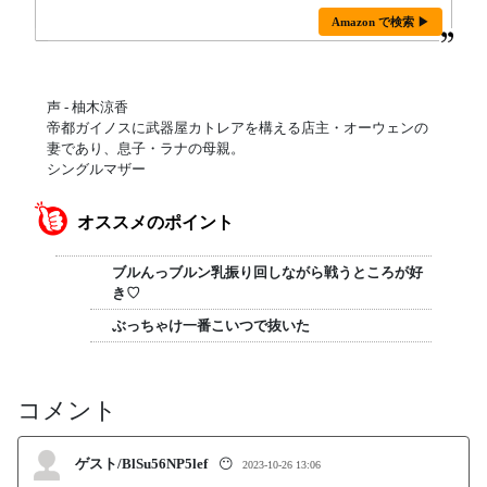
Amazon で検索 ▶
声 - 柚木涼香
帝都ガイノスに武器屋カトレアを構える店主・オーウェンの
妻であり、息子・ラナの母親。
シングルマザー
オススメのポイント
ブルんっブルン乳振り回しながら戦うところが好
き♡
ぶっちゃけ一番こいつで抜いた
コメント
ゲスト/BlSu56NP5lef
😶
2023-10-26 13:06