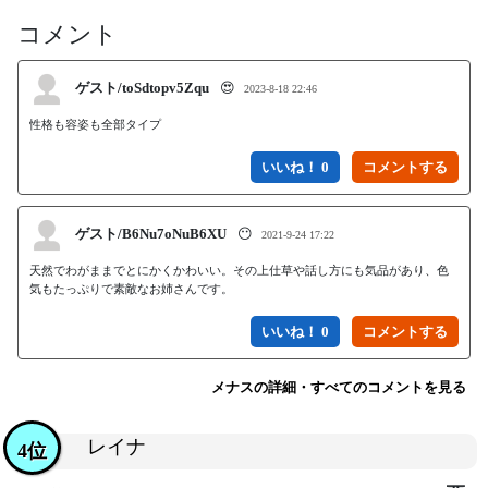
コメント
ゲスト/toSdtopv5Zqu
😍
2023-8-18 22:46
性格も容姿も全部タイプ
いいね！ 0
ゲスト/B6Nu7oNuB6XU
😶
2021-9-24 17:22
天然でわがままでとにかくかわいい。その上仕草や話し方にも気品があり、色
気もたっぷりで素敵なお姉さんです。
いいね！ 0
メナスの詳細・すべてのコメントを見る
レイナ
4位