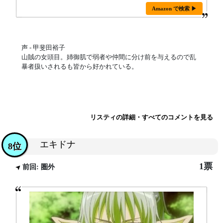
Amazon で検索 ▶
声 - 甲斐田裕子
山賊の女頭目。姉御肌で弱者や仲間に分け前を与えるので乱
暴者扱いされるも皆から好かれている。
リスティの詳細・すべてのコメントを見る
エキドナ
8位
1票
前回: 圏外