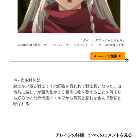
「
クイーンズブレイド
より引用」
上記画像の著作権は、ホビージャパン、クイーンズブレイドパートナーズに帰属します。
Amazon で検索 ▶
声 - 喜多村英梨
森エルフ最古戦士でその経験を買われて戦士長となった。自
他共に厳しいが面倒見がよく相手に物を教えることを何より
も好みそのため周囲のエルフから賞賛と恐れを含んで教官と
呼ばれる。
アレインの詳細・すべてのコメントを見る