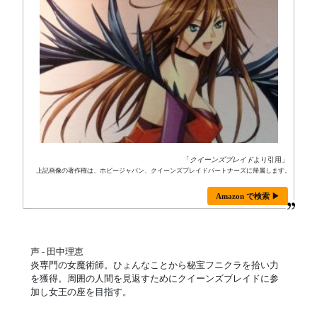
「
クイーンズブレイド
より引用」
上記画像の著作権は、ホビージャパン、クイーンズブレイドパートナーズに帰属します。
Amazon で検索 ▶
声 - 田中理恵
炎専門の女魔術師。ひょんなことから秘宝フニクラを拾い力
を獲得。周囲の人間を見返すためにクイーンズブレイドに参
加し女王の座を目指す。