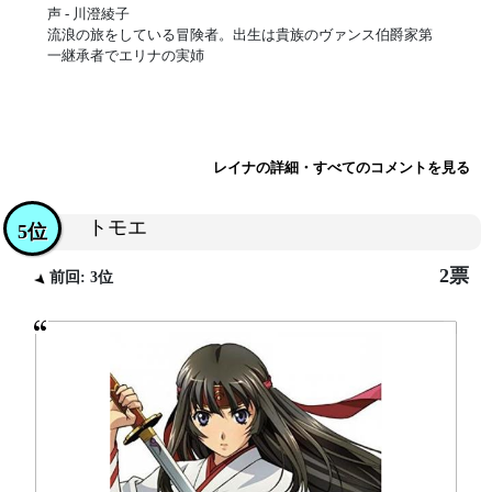
声 - 川澄綾子
流浪の旅をしている冒険者。出生は貴族のヴァンス伯爵家第
一継承者でエリナの実姉
レイナの詳細・すべてのコメントを見る
トモエ
5位
2票
前回: 3位