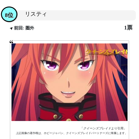
リスティ
8位
1票
前回: 圏外
「
クイーンズブレイド
より引用」
上記画像の著作権は、ホビージャパン、クイーンズブレイドパートナーズに帰属します。