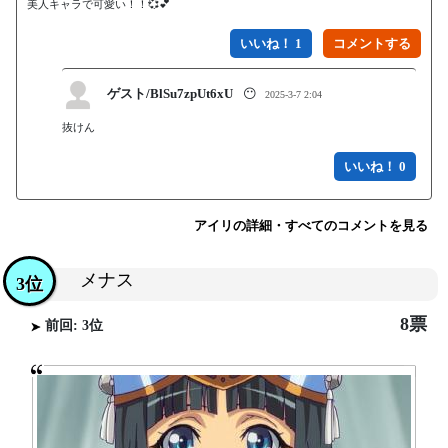
いいね！ 1
ゲスト/BlSu7zpUt6xU
😶
2025-3-7 2:04
抜けん
いいね！ 0
アイリの詳細・すべてのコメントを見る
メナス
3位
8票
前回: 3位