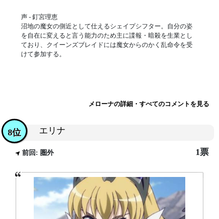
声 - 釘宮理恵
沼地の魔女の側近として仕えるシェイプシフター。自分の姿
を自在に変えると言う能力のため主に諜報・暗殺を生業とし
ており、クイーンズブレイドには魔女からのかく乱命令を受
けて参加する。
メローナの詳細・すべてのコメントを見る
エリナ
8位
1票
前回: 圏外