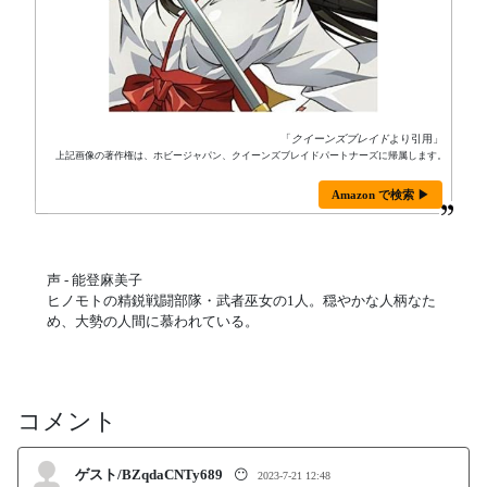
「
クイーンズブレイド
より引用」
上記画像の著作権は、ホビージャパン、クイーンズブレイドパートナーズに帰属します。
Amazon で検索 ▶
声 - 能登麻美子
ヒノモトの精鋭戦闘部隊・武者巫女の1人。穏やかな人柄なた
め、大勢の人間に慕われている。
コメント
ゲスト/BZqdaCNTy689
😶
2023-7-21 12:48