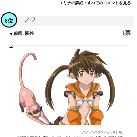
エリナの詳細・すべてのコメントを見る
ノワ
8位
1票
前回: 圏外
「
クイーンズブレイド
より引用」