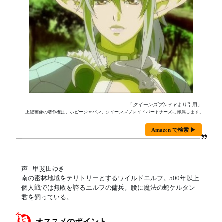
「
クイーンズブレイド
より引用」
上記画像の著作権は、ホビージャパン、クイーンズブレイドパートナーズに帰属します。
Amazon で検索 ▶
声 - 甲斐田ゆき
南の密林地域をテリトリーとするワイルドエルフ。500年以上
個人戦では無敗を誇るエルフの傭兵。腰に魔法の蛇ケルタン
君を飼っている。
オススメのポイント