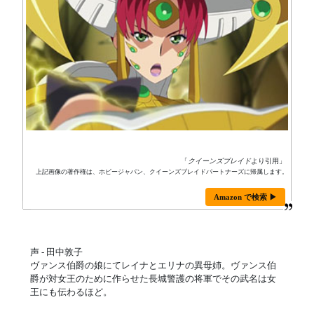
「
クイーンズブレイド
より引用」
上記画像の著作権は、ホビージャパン、クイーンズブレイドパートナーズに帰属します。
Amazon で検索 ▶
声 - 田中敦子
ヴァンス伯爵の娘にてレイナとエリナの異母姉。ヴァンス伯
爵が対女王のために作らせた長城警護の将軍でその武名は女
王にも伝わるほど。