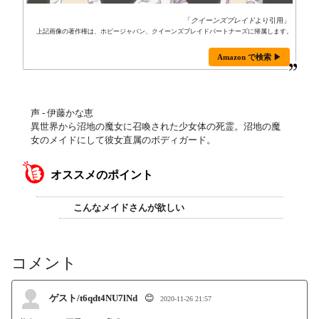
「
クイーンズブレイド
より引用」
上記画像の著作権は、ホビージャパン、クイーンズブレイドパートナーズに帰属します。
Amazon で検索 ▶
声 - 伊藤かな恵
異世界から沼地の魔女に召喚された少女体の死霊。沼地の魔
女のメイドにして彼女直属のボディガード。
オススメのポイント
こんなメイドさんが欲しい
コメント
ゲスト/t6qdt4NU7lNd
😊
2020-11-26 21:57