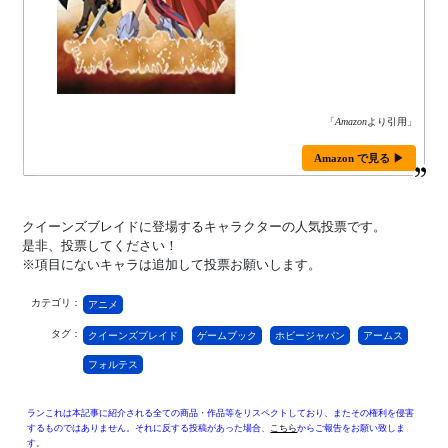
「
Amazon
より引用」
Amazon で見る ▶
クイーンズブレイドに登場するキャラクターの人気投票です。
是非、投票してください！
※項目にないキャラは追加して投票お願いします。
カテゴリ：
アニメ
タグ：
クイーンズブレイド
ゲームブック
ホビージャパン
アームス
フォルテス
ランこれは本記事に紹介される全ての商品・作品等をリスペクトしており、またその権利を侵害
するものではありません。それに反する投稿があった場合、
こちら
からご報告をお願い致しま
す。