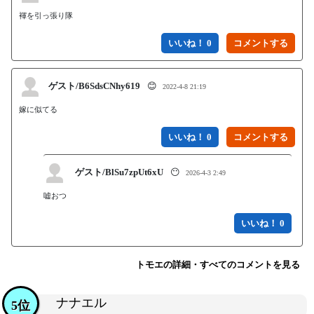
褌を引っ張り隊
いいね！ 0
ゲスト/B6SdsCNhy619
😊
2022-4-8 21:19
嫁に似てる
いいね！ 0
ゲスト/BlSu7zpUt6xU
😶
2026-4-3 2:49
嘘おつ
いいね！ 0
トモエの詳細・すべてのコメントを見る
ナナエル
5位