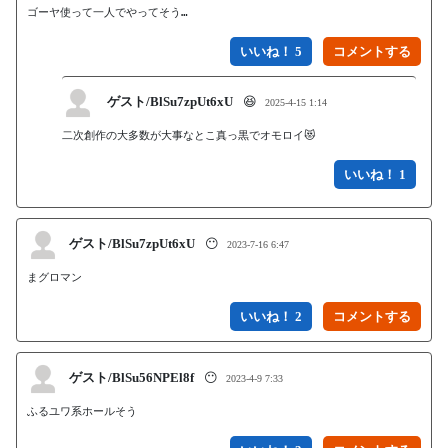
ゴーヤ使って一人でやってそう…
いいね！ 5
ゲスト/BlSu7zpUt6xU
😆
2025-4-15 1:14
二次創作の大多数が大事なとこ真っ黒でオモロイ😻
いいね！ 1
ゲスト/BlSu7zpUt6xU
😶
2023-7-16 6:47
まグロマン
いいね！ 2
ゲスト/BlSu56NPEl8f
😶
2023-4-9 7:33
ふるユワ系ホールそう