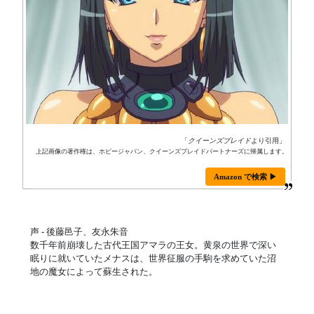
「
クイーンズブレイド
より引用」
上記画像の著作権は、ホビージャパン、クイーンズブレイドパートナーズに帰属します。
Amazon で検索 ▶
声 - 後藤邑子、友永朱音
数千年前崩壊した古代王国アマラの王女。黄泉の世界で深い
眠りに就いていたメナスは、世界征服の手駒を求めていた沼
地の魔女によって蘇生された。