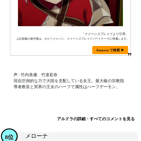
「
クイーンズブレイド
より引用」
上記画像の著作権は、ホビージャパン、クイーンズブレイドパートナーズに帰属します。
Amazon で検索 ▶
声 - 竹内美優、竹達彩奈
現在圧倒的な力で大陸を支配している女王。最大級の宗教指
導者教皇と冥界の王女のハーフで属性はハーフデーモン。
アルドラの詳細・すべてのコメントを見る
メローナ
8位