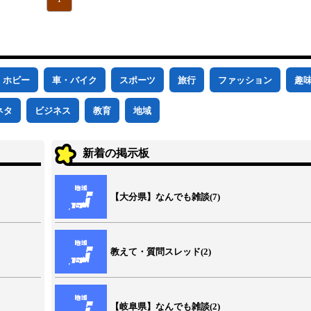
ホビー
車・バイク
スポーツ
旅行
ファッション
趣
ネタ
ビジネス
教育
地域
新着の掲示板
【大分県】なんでも雑談(7)
教えて・質問スレッド(2)
【岐阜県】なんでも雑談(2)