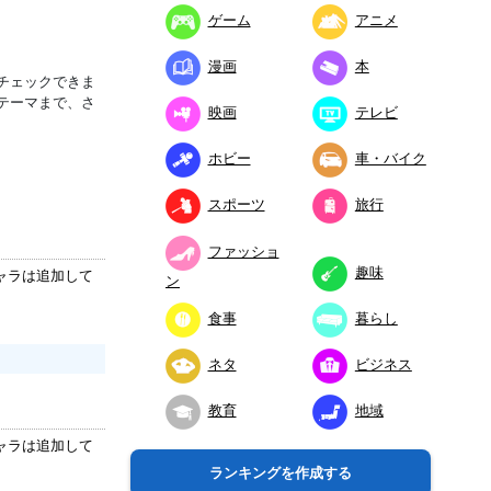
ゲーム
アニメ
漫画
本
チェックできま
テーマまで、さ
映画
テレビ
ホビー
車・バイク
スポーツ
旅行
ファッショ
趣味
ャラは追加して
ン
食事
暮らし
ネタ
ビジネス
教育
地域
ャラは追加して
ランキングを作成する