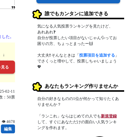
誰でもカンタンに追加できる
気になる人気投票ランキングを見たけど、
あれあれ❓
ました。
自分が投票したい項目がないじゃん💦ってお
困りの方、ちょっとまったー🙌
。↓
大丈夫❗ そんなときは「
投票項目を追加する
」
でさくっと増やして、投票しちゃいましょう
💖
を見る
あなたもランキング作りませんか
5-02-11
数：50票
自分の好きなものの1位が何かって知りたくあ
りませんか？
「ランこれ」ならはじめての人でも
新規登録
👁 4678
して、すぐにあなただけの面白い人気ランキ
ングを作れます。
編集