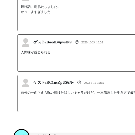
最終話、鳥肌たちました。

かっこよすぎました
ゲスト/BoedB4pvslN9
😶
2023-10-24 10:26
人間味が感じられる
ゲスト/BC1usZpU56Nv
😢
2023-8-15 15:15
自分の一面さえも呪い続けた悲しいキャラだけど、一本筋通した生き方で最