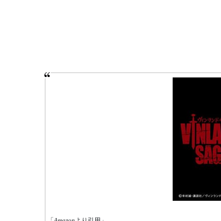
「
Amazon
より引用」