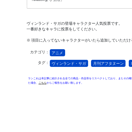
ヴィンランド・サガの登場キャラクター人気投票です。
一番好きなキャラに投票をしてください。
※ 項目に入ってないキャラクターがいたら追加していただけ
カテゴリ：
アニメ
タグ：
ヴィンランド・サガ
月刊アフタヌーン
ランこれは本記事に紹介される全ての商品・作品等をリスペクトしており、またその権
た場合、
こちら
からご報告をお願い致します。