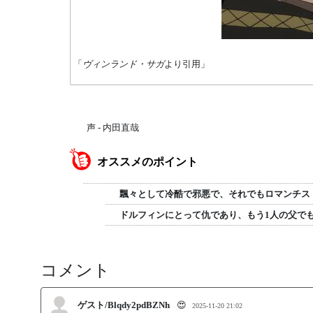
「
ヴィンランド・サガ
より引用」
声 - 内田直哉
オススメのポイント
飄々として冷酷で邪悪で、それでもロマンチス
ドルフィンにとって仇であり、もう1人の父で
コメント
ゲスト/Blqdy2pdBZNh
😍
2025-11-20 21:02