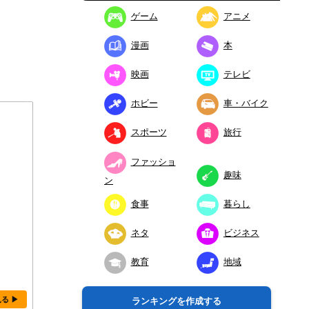
ゲーム
アニメ
漫画
本
映画
テレビ
ホビー
車・バイク
スポーツ
旅行
ファッショ
趣味
ン
食事
暮らし
ネタ
ビジネス
教育
地域
見る ▶
ランキングを作成する