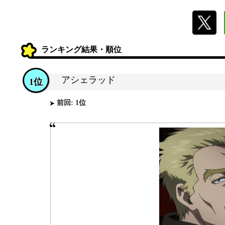
ランキング結果・順位
アシェラッド
1位
前回: 1位