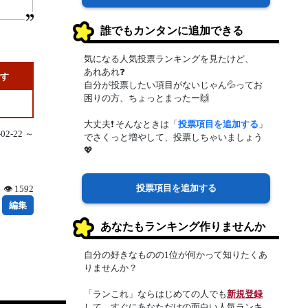
誰でもカンタンに追加できる
気になる人気投票ランキングを見たけど、
あれあれ❓
です
自分が投票したい項目がないじゃん💦ってお
困りの方、ちょっとまったー🙌
大丈夫❗ そんなときは「
投票項目を追加する
」
2-22 ～
でさくっと増やして、投票しちゃいましょう
💖
投票項目を追加する
👁 1592
編集
あなたもランキング作りませんか
自分の好きなものの1位が何かって知りたくあ
りませんか？
「ランこれ」ならはじめての人でも
新規登録
して、すぐにあなただけの面白い人気ランキ