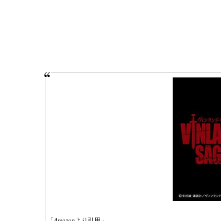
「
Amazon
より引用」