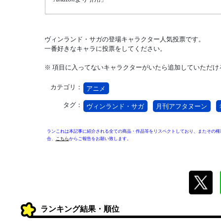
ヴィンランド・サガの登場キャラクター人気投票です。
一番好きなキャラに投票をしてください。
※ 項目に入ってないキャラクターがいたら追加していただけ
カテゴリ：
アニメ
タグ：
ヴィンランド・サガ
月刊アフタヌーン
ランこれは本記事に紹介される全ての商品・作品等をリスペクトしており、またその権
合、
こちら
からご報告をお願い致します。
ランキング結果・順位