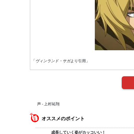
「
ヴィンランド・サガ
より引用」
声 - 上村祐翔
オススメのポイント
成長していく姿がカッコいい！