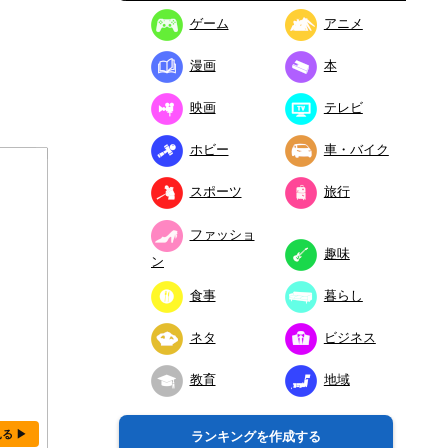
ゲーム
アニメ
漫画
本
映画
テレビ
ホビー
車・バイク
スポーツ
旅行
ファッショ
趣味
ン
食事
暮らし
ネタ
ビジネス
教育
地域
見る ▶
ランキングを作成する