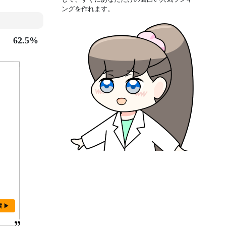
ングを作れます。
62.5%
索 ▶