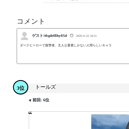
コメント
ゲスト/t6qdt48hy6Sd
😶
2020-11-25 18:51
ダークヒーローで復讐者、主人公要素しかない人間らしいキャラ
トールズ
3位
前回: 6位