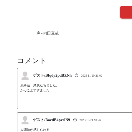
声 - 内田直哉
コメント
ゲスト/Blqdy2pdBZNh
😍
2025-11-20 21:02
最終話、鳥肌たちました。

かっこよすぎました
ゲスト/BoedB4pvslN9
😶
2023-10-24 10:26
人間味が感じられる