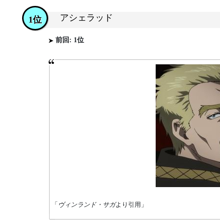
アシェラッド
1位
前回: 1位
「
ヴィンランド・サガ
より引用」