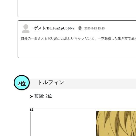
ゲスト/BC1usZpU56Nv
😢
2023-8-15 15:15
自分の一面さえも呪い続けた悲しいキャラだけど、一本筋通した生き方で最
トルフィン
2位
前回: 2位