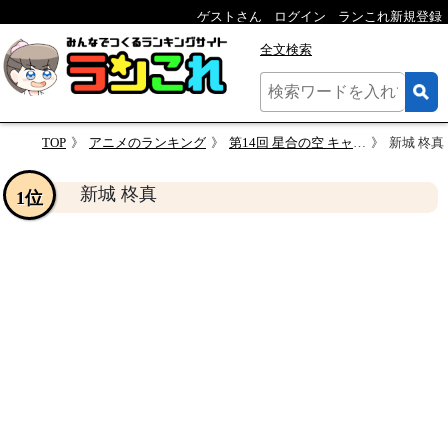
ゲストさん
ログイン
ランこれ新規登録
全文検索
TOP
アニメのランキング
第14回 星合の空 キャラクター人気投票
新城 柊真
新城 柊真
1位