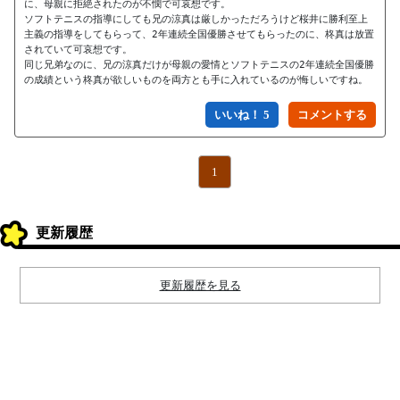
に、母親に拒絶されたのが不憫で可哀想です。

ソフトテニスの指導にしても兄の涼真は厳しかっただろうけど桜井に勝利至上
主義の指導をしてもらって、2年連続全国優勝させてもらったのに、柊真は放置
されていて可哀想です。

同じ兄弟なのに、兄の涼真だけが母親の愛情とソフトテニスの2年連続全国優勝
の成績という柊真が欲しいものを両方とも手に入れているのが悔しいですね。
いいね！ 5
1
更新履歴
更新履歴を見る