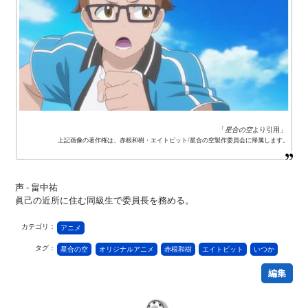
「
星合の空
より引用」
上記画像の著作権は、赤根和樹・エイトビット/星合の空製作委員会に帰属します。
声 - 畠中祐
眞己の近所に住む同級生で委員長を務める。
カテゴリ：
アニメ
タグ：
星合の空
オリジナルアニメ
赤根和樹
エイトビット
いつか
編集