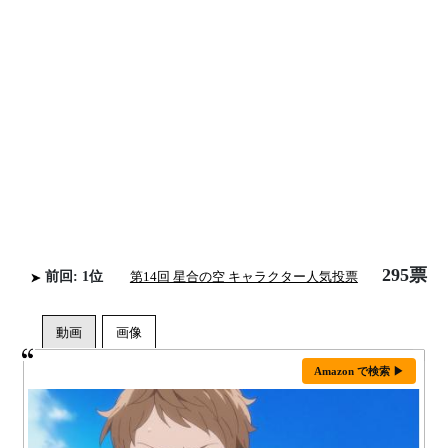
295票
前回: 1位
第14回 星合の空 キャラクター人気投票
Amazon で検索 ▶