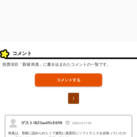
コメント
投票項目「新城 柊真」に書き込まれたコメントの一覧です。
コメントする
1
ゲスト/BZSus4NvE6N9
😶
2020-2-9 17:09
柊真は、母親に認められたくて健気に真面目にソフトテニスを頑張っていたの