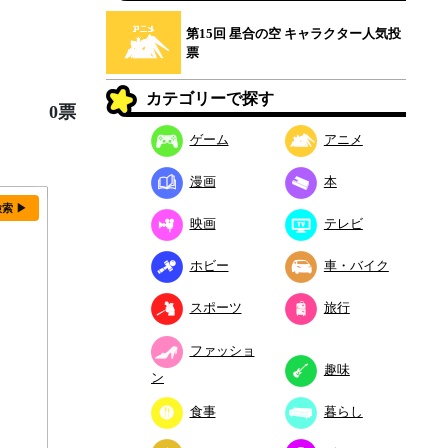
第15回 星合の空 キャラクター人気投
票
カテゴリーで探す
0票
ゲーム
アニメ
漫画
本
検索 ▶
映画
テレビ
ホビー
車・バイク
スポーツ
旅行
ファッショ
趣味
ン
食事
暮らし