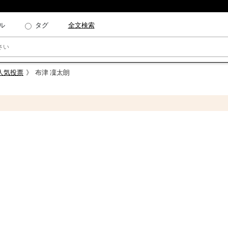
ル
タグ
全文検索
ー人気投票
布津 凜太朗