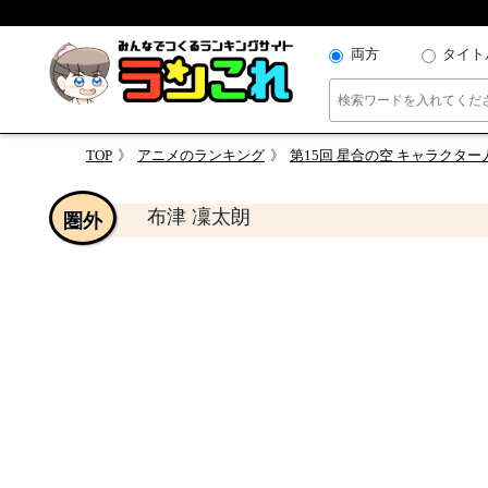
両方
タイト
TOP
アニメのランキング
第15回 星合の空 キャラクタ
布津 凜太朗
圏外