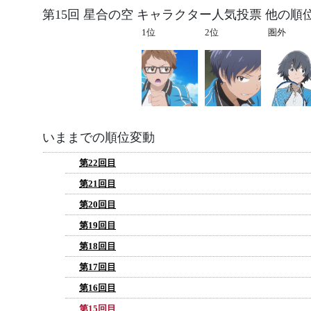
第15回 星合の空 キャラクター人気投票 他の順
1位
2位
圏外
いままでの順位変動
第22回目
第21回目
第20回目
第19回目
第18回目
第17回目
第16回目
第15回目