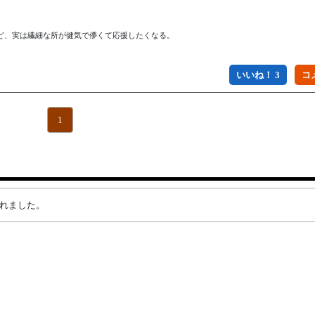
、実は繊細な所が健気で儚くて応援したくなる。

いいね！ 3
1
成されました。