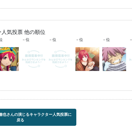
ー人気投票 他の順位
位
－位
－位
－位
－位
原徹也さんの演じるキャラクター人気投票に
戻る