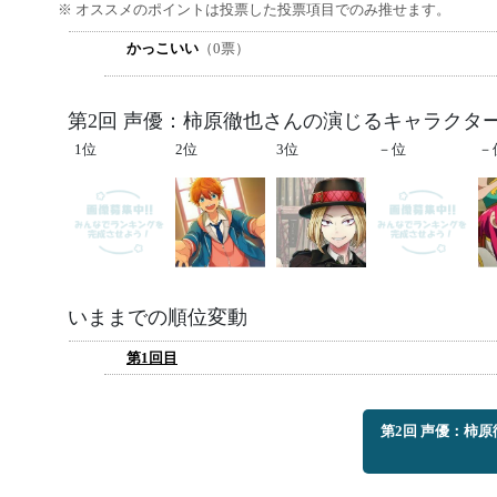
※ オススメのポイントは投票した投票項目でのみ推せます。
かっこいい
（0票）
第2回 声優：柿原徹也さんの演じるキャラクタ
1位
2位
3位
－位
－
いままでの順位変動
第1回目
第2回 声優：柿