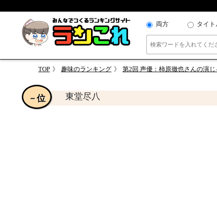
両方
タイト
TOP
趣味のランキング
第2回 声優：柿原徹也さんの演
東堂尽八
－位