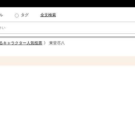
ル
タグ
全文検索
じるキャラクター人気投票
東堂尽八