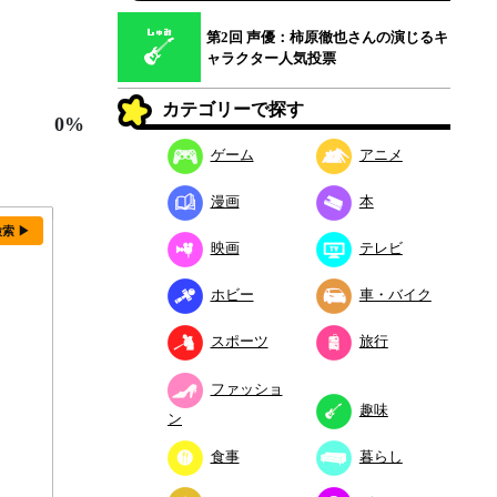
第2回 声優：柿原徹也さんの演じるキ
ャラクター人気投票
カテゴリーで探す
0%
ゲーム
アニメ
漫画
本
検索 ▶
映画
テレビ
ホビー
車・バイク
スポーツ
旅行
ファッショ
趣味
ン
食事
暮らし