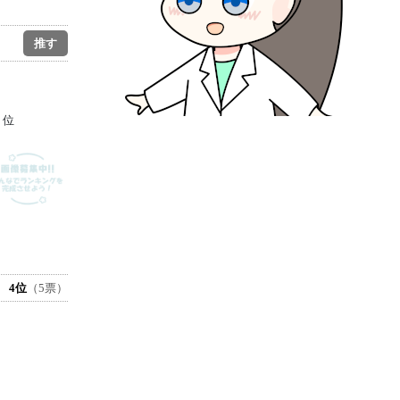
－位
4位
（5票）