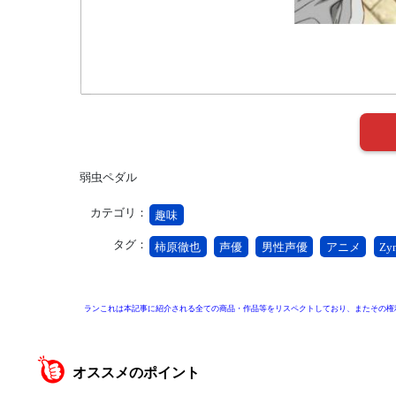
弱虫ペダル
カテゴリ：
趣味
タグ：
柿原徹也
声優
男性声優
アニメ
Zy
ランこれは本記事に紹介される全ての商品・作品等をリスペクトしており、またその権
オススメのポイント