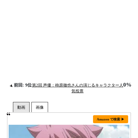
0%
前回: 9位
第2回 声優：柿原徹也さんの演じるキャラクター人
気投票
Amazon で検索 ▶