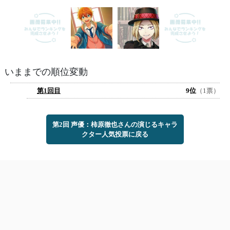
いままでの順位変動
第1回目
9位
（1票）
第2回 声優：柿原徹也さんの演じるキャラ
クター人気投票に戻る