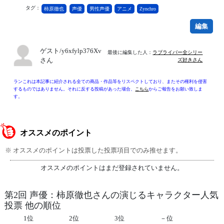
タグ：
柿原徹也
声優
男性声優
アニメ
Zynchro
編集
ゲスト/y6xfylp376Xv
最後に編集した人：
ラブライバー全シリー
さん
ズ好きさん
ランこれは本記事に紹介される全ての商品・作品等をリスペクトしており、またその権利を侵害
するものではありません。それに反する投稿があった場合、
こちら
からご報告をお願い致しま
す。
オススメのポイント
※ オススメのポイントは投票した投票項目でのみ推せます。
オススメのポイントはまだ登録されていません。
第2回 声優：柿原徹也さんの演じるキャラクター人気
投票 他の順位
1位
2位
3位
－位