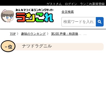
ゲストさん
ログイン
ランこれ新規登録
全文検索
TOP
趣味のランキング
第2回 声優：柿原徹也さんの演じるキャラクター人気投票
ナツドラグ
ナツドラグニル
－位