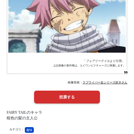
「
フェアリーテイル
より引用」
上記画像の著作権は、エイワンピクチャーズに帰属します。
画像投稿：
ラブライバー全シリーズ好きさん
FAIRY TAILのキャラ
桜色の髪の主人公
カテゴリ：
趣味