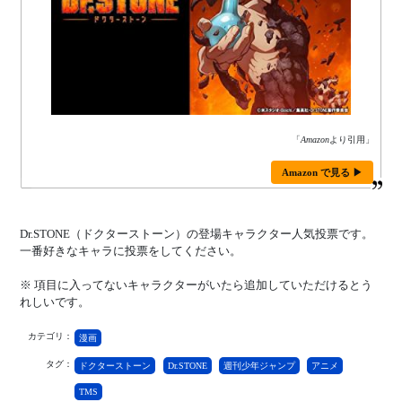
「
Amazon
より引用」
Amazon で見る ▶
Dr.STONE（ドクターストーン）の登場キャラクター人気投票です。
一番好きなキャラに投票をしてください。
※ 項目に入ってないキャラクターがいたら追加していただけるとう
れしいです。
カテゴリ：
漫画
タグ：
ドクターストーン
Dr.STONE
週刊少年ジャンプ
アニメ
TMS