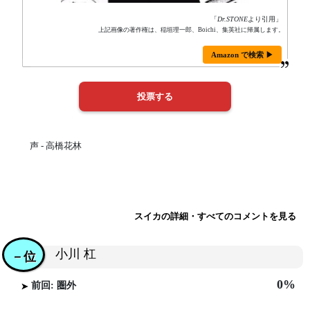
「
Dr.STONE
より引用」
上記画像の著作権は、稲垣理一郎、Boichi、集英社に帰属します。
Amazon で検索 ▶
声 - 高橋花林
スイカの詳細・すべてのコメントを見る
小川 杠
－位
0%
前回: 圏外