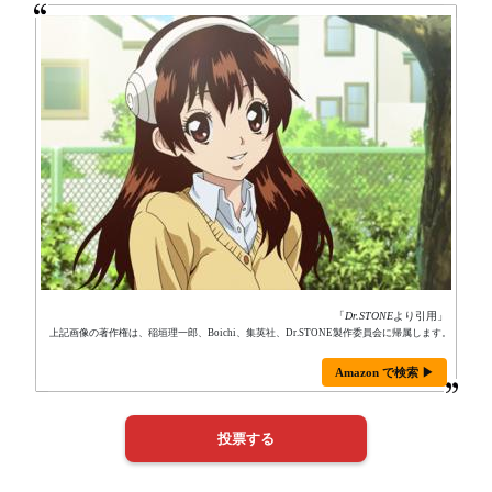
「
Dr.STONE
より引用」
上記画像の著作権は、稲垣理一郎、Boichi、集英社、Dr.STONE製作委員会に帰属します。
Amazon で検索 ▶