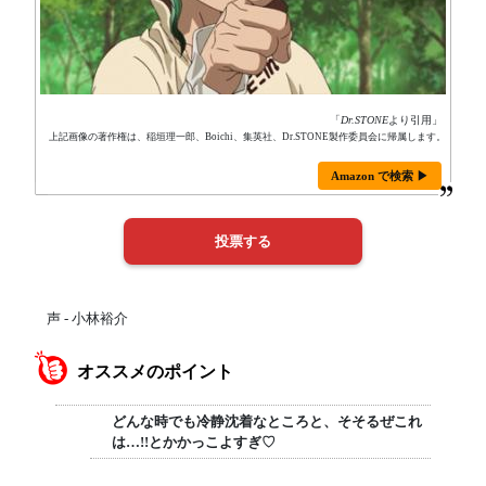
「
Dr.STONE
より引用」
上記画像の著作権は、稲垣理一郎、Boichi、集英社、Dr.STONE製作委員会に帰属します。
Amazon で検索 ▶
声 - 小林裕介
オススメのポイント
どんな時でも冷静沈着なところと、そそるぜこれ
は…!!とかかっこよすぎ♡