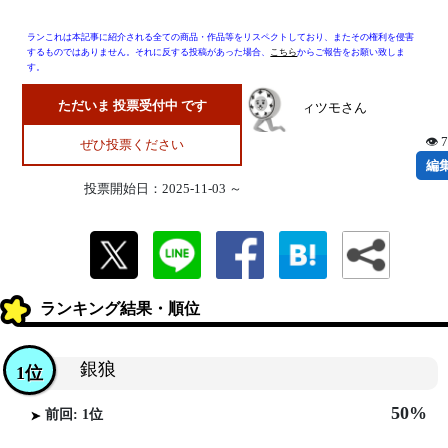
ランこれは本記事に紹介される全ての商品・作品等をリスペクトしており、またその権利を侵害
するものではありません。それに反する投稿があった場合、
こちら
からご報告をお願い致しま
す。
ただいま 投票受付中 です
ィツモさん
👁 
ぜひ投票ください
編
投票開始日：2025-11-03 ～
ランキング結果・順位
銀狼
1位
50%
前回: 1位