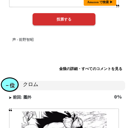
Amazon で検索 ▶
声 - 前野智昭
金狼の詳細・すべてのコメントを見る
クロム
－位
0%
前回: 圏外