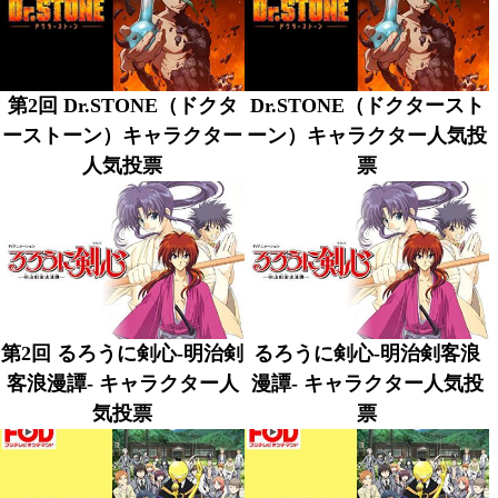
第2回 Dr.STONE（ドクタ
Dr.STONE（ドクタースト
ーストーン）キャラクター
ーン）キャラクター人気投
人気投票
票
第2回 るろうに剣心-明治剣
るろうに剣心-明治剣客浪
客浪漫譚- キャラクター人
漫譚- キャラクター人気投
気投票
票