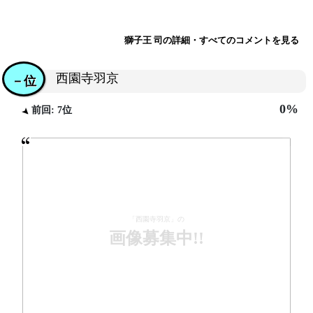
獅子王 司の詳細・すべてのコメントを見る
西園寺羽京
－位
0%
前回: 7位
「西園寺羽京」の
画像募集中!!