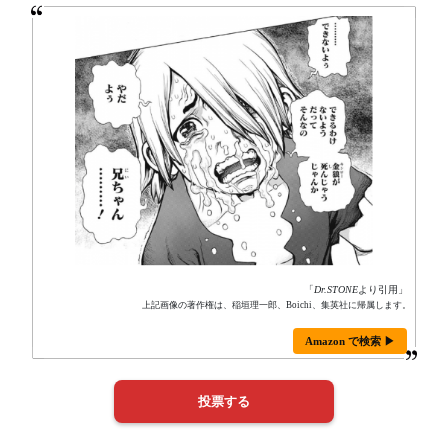
「
Dr.STONE
より引用」
上記画像の著作権は、稲垣理一郎、Boichi、集英社に帰属します。
Amazon で検索 ▶