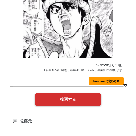
「
Dr.STONE
より引用」
上記画像の著作権は、稲垣理一郎、Boichi、集英社に帰属します。
Amazon で検索 ▶
声 - 佐藤元