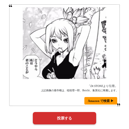
「
Dr.STONE
より引用」
上記画像の著作権は、稲垣理一郎、Boichi、集英社に帰属します。
Amazon で検索 ▶