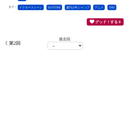
タグ：
ドクターストーン
Dr.STONE
週刊少年ジャンプ
アニメ
TMS
グッド！する 0
過去回:
第2回