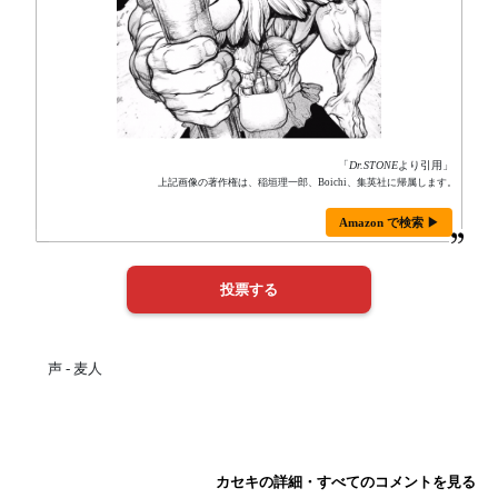
「
Dr.STONE
より引用」
上記画像の著作権は、稲垣理一郎、Boichi、集英社に帰属します。
Amazon で検索 ▶
声 - 麦人
カセキの詳細・すべてのコメントを見る