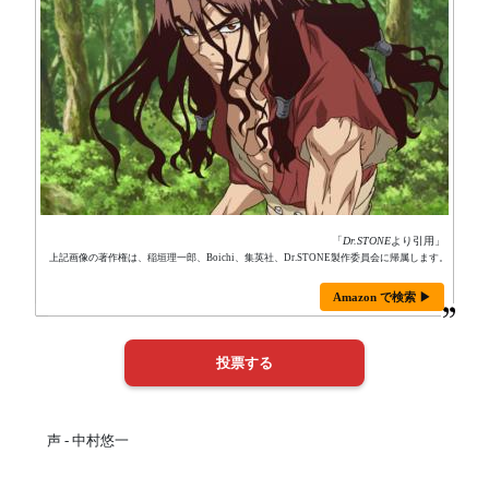
「
Dr.STONE
より引用」
上記画像の著作権は、稲垣理一郎、Boichi、集英社、Dr.STONE製作委員会に帰属します。
Amazon で検索 ▶
声 - 中村悠一