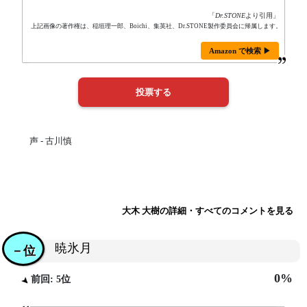
「
Dr.STONE
より引用」
上記画像の著作権は、稲垣理一郎、Boichi、集英社、Dr.STONE製作委員会に帰属します。
Amazon で検索 ▶
声 - 古川慎
大木 大樹の詳細・すべてのコメントを見る
暁氷月
－位
0%
前回: 5位