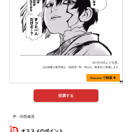
「
Dr.STONE
より引用」
上記画像の著作権は、稲垣理一郎、Boichi、集英社に帰属します。
Amazon で検索 ▶
声 - 河西健吾
オススメのポイント