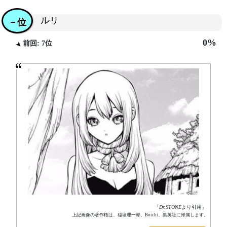
ルリ
－位
0%
前回: 7位
「
Dr.STONE
より引用」
上記画像の著作権は、稲垣理一郎、Boichi、集英社に帰属します。