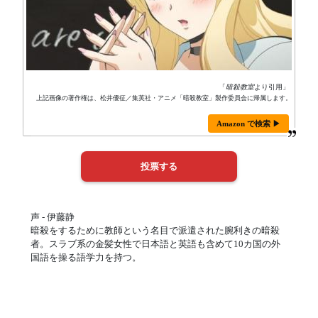
「
暗殺教室
より引用」
上記画像の著作権は、松井優征／集英社・アニメ「暗殺教室」製作委員会に帰属します。
Amazon で検索 ▶
声 - 伊藤静
暗殺をするために教師という名目で派遣された腕利きの暗殺
者。スラブ系の金髪女性で日本語と英語も含めて10カ国の外
国語を操る語学力を持つ。