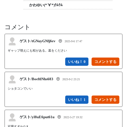
かわゆい(*´∀`*)ｳﾑｳﾑ
コメント
ゲスト/tGNuyGNfj6ev
😍
2025-9-6 17:47
ギャップ萌えにも程がある。墓をください
いいね！ 0
ゲスト/BoeftlNhs683
😍
2023-9-2 23:21
ショタコンでいい
いいね！ 1
ゲスト/yl8uE6put61u
😍
2022-5-27 19:32
可愛すぎかな❣️