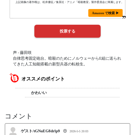
上記画像の著作権は、松井優征／集英社・アニメ「暗殺教室」製作委員会に帰属します。
Amazon で検索 ▶
声 - 藤田咲
自律思考固定砲台。暗殺のためにノルウェーからE組に送られ
てきた人工知能搭載の新型兵器の転校生。
オススメのポイント
かわいい
コメント
ゲスト/tGNuEG8drlp9
😍
2026-5-5 20:03