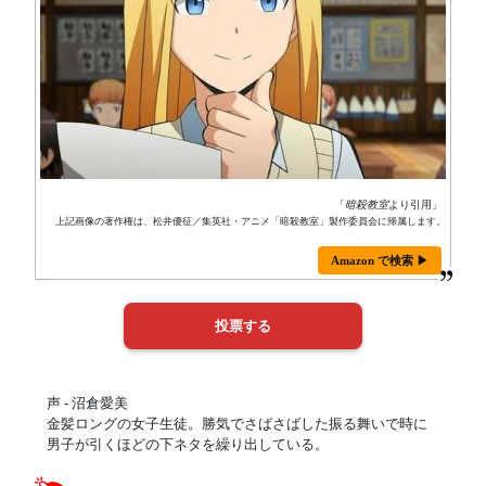
「
暗殺教室
より引用」
上記画像の著作権は、松井優征／集英社・アニメ「暗殺教室」製作委員会に帰属します。
Amazon で検索 ▶
声 - 沼倉愛美
金髪ロングの女子生徒。勝気でさばさばした振る舞いで時に
男子が引くほどの下ネタを繰り出している。