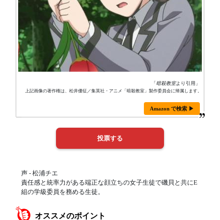
「
暗殺教室
より引用」
上記画像の著作権は、松井優征／集英社・アニメ「暗殺教室」製作委員会に帰属します。
Amazon で検索 ▶
声 - 松浦チエ
責任感と統率力がある端正な顔立ちの女子生徒で磯貝と共にE
組の学級委員を務める生徒。
オススメのポイント