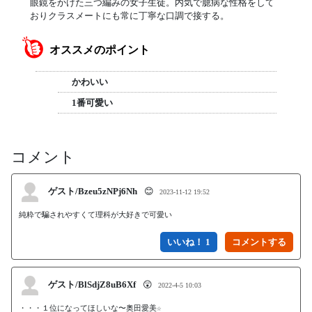
眼鏡をかけた三つ編みの女子生徒。内気で臆病な性格をして
おりクラスメートにも常に丁寧な口調で接する。
オススメのポイント
かわいい
1番可愛い
コメント
ゲスト/Bzeu5zNPj6Nh
😊
2023-11-12 19:52
純粋で騙されやすくて理科が大好きで可愛い
いいね！ 1
ゲスト/BlSdjZ8uB6Xf
😲
2022-4-5 10:03
・・・１位になってほしいな〜奥田愛美☆