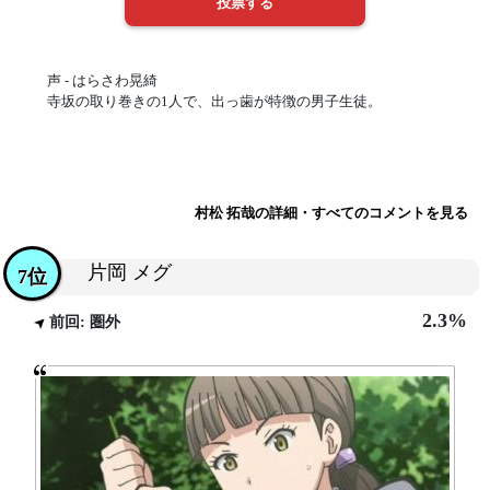
声 - はらさわ晃綺
寺坂の取り巻きの1人で、出っ歯が特徴の男子生徒。
村松 拓哉の詳細・すべてのコメントを見る
片岡 メグ
7位
2.3%
前回: 圏外