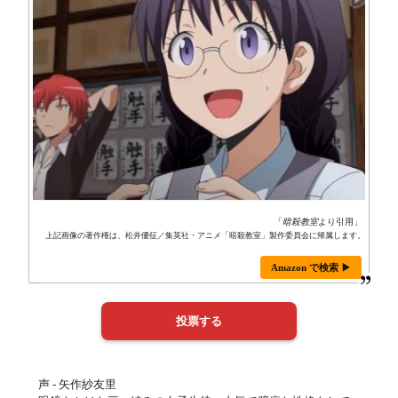
「
暗殺教室
より引用」
上記画像の著作権は、松井優征／集英社・アニメ「暗殺教室」製作委員会に帰属します。
Amazon で検索 ▶
声 - 矢作紗友里