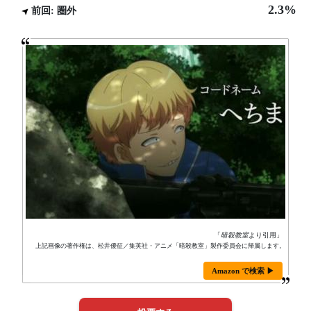
2.3%
前回: 圏外
「
暗殺教室
より引用」
上記画像の著作権は、松井優征／集英社・アニメ「暗殺教室」製作委員会に帰属します。
Amazon で検索 ▶