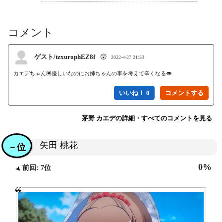
コメント
ゲスト/tzxurophEZ8f
😲
2022-4-27 21:33
カエデちゃん💟優しいなのにお姉ちゃんの事を考えて辛くなる👁️
いいね！ 0
茅野 カエデの詳細・すべてのコメントを見る
矢田 桃花
－位
0%
前回: 7位