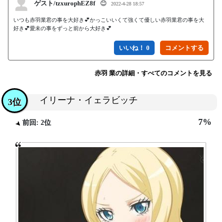
ゲスト/tzxurophEZ8f
😊
2022-4-28 18:57
いつも赤羽業君の事を大好き💕かっこいいくて強くて優しい赤羽業君の事を大
好き💕愛未の事をずっと前から大好き💕
いいね！ 0
赤羽 業の詳細・すべてのコメントを見る
イリーナ・イェラビッチ
3位
7%
前回: 2位