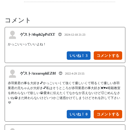
コメント
ゲスト/t6qdt2pPslXT
😍
2024-12-18 21:23
かっこいいっていいよね！
いいね！ 3
ゲスト/tzxurophEZ8f
😍
2022-4-29 23:55
赤羽業君の事を大好き💕かっこいいくて強くて優しいくて明るくて優しい赤羽
業君の兄ちゃんが大好き💕私はそうところが赤羽業君の事大好き💓♥️❤️暗殺教室
を終わらないで欲しい😭愛未に伝えたくてなかなか言えないけど🤢ごめんなさ
いね😭まだ終わらないけどいつかご迷惑かけてしまうけどそれを許して下さい
💜
いいね！ 0