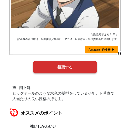
「
暗殺教室
より引用」
上記画像の著作権は、松井優征／集英社・アニメ「暗殺教室」製作委員会に帰属します。
Amazon で検索 ▶
声 - 渕上舞
ピッグテールのような水色の髪型をしている少年。ド草食で
人当たりの良い性格の持ち主。
オススメのポイント
強いしかわいい