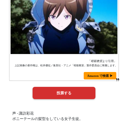
「
暗殺教室
より引用」
上記画像の著作権は、松井優征／集英社・アニメ「暗殺教室」製作委員会に帰属します。
Amazon で検索 ▶
声 - 諏訪彩花
ポニーテールの髪型をしている女子生徒。