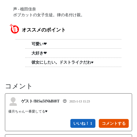
声 - 植田佳奈
ボブカットの女子生徒。律の名付け親。
オススメのポイント
可愛い❤
大好き❤
彼女にしたい。ドストライクだわ♥
コメント
ゲスト/BlSu5lNhBl8T
😍
2025-1-13 15:23
優月ちゃん一番愛してる♥
いいね！ 1