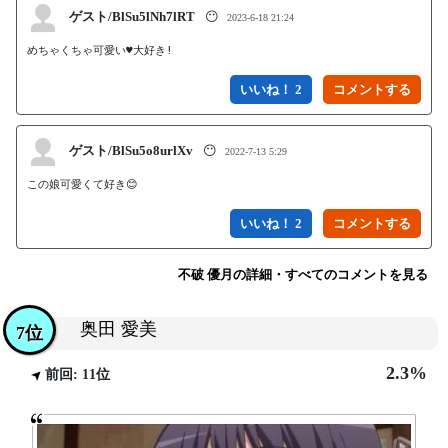
ゲスト/BlSu5lNh7lRT
😶
2023-6-18 21:24
めちゃくちゃ可愛い♥大好き!
いいね！ 2
ゲスト/BlSu5o8urlXv
😶
2022-7-13 5:29
この娘可愛くて好き😊
いいね！ 2
不破 優月の詳細・すべてのコメントを見る
奥田 愛美
7位
2.3%
前回: 11位