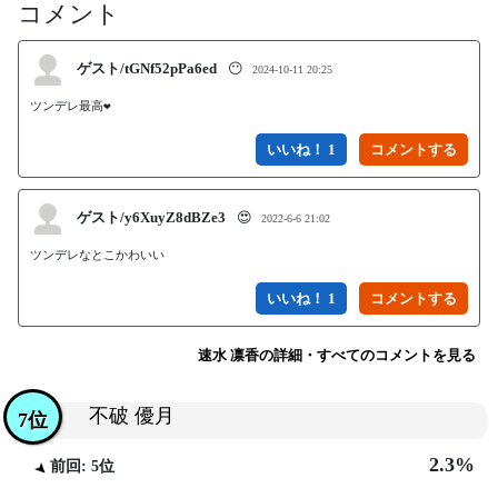
コメント
ゲスト/tGNf52pPa6ed
😶
2024-10-11 20:25
ツンデレ最高❤
いいね！ 1
ゲスト/y6XuyZ8dBZe3
😍
2022-6-6 21:02
ツンデレなとこかわいい
いいね！ 1
速水 凛香の詳細・すべてのコメントを見る
不破 優月
7位
2.3%
前回: 5位