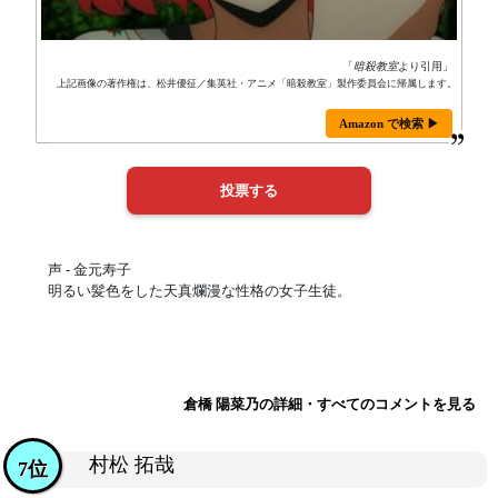
「
暗殺教室
より引用」
上記画像の著作権は、松井優征／集英社・アニメ「暗殺教室」製作委員会に帰属します。
Amazon で検索 ▶
声 - 金元寿子
明るい髪色をした天真爛漫な性格の女子生徒。
倉橋 陽菜乃の詳細・すべてのコメントを見る
村松 拓哉
7位