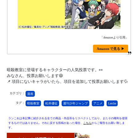
「
Amazon
より引用」
Amazon で見る ▶
暗殺教室に登場するキャラクターの人気投票です。👀
みなさん、投票お願いします😄
📌 項目にないキャラがいたら、項目を追加して投票お願いします💦
カテゴリ：
漫画
タグ：
暗殺教室
松井優征
週刊少年ジャンプ
アニメ
Lerche
ランこれは本記事に紹介される全ての商品・作品等をリスペクトしており、またその権利を侵害
するものではありません。それに反する投稿があった場合、
こちら
からご報告をお願い致しま
す。