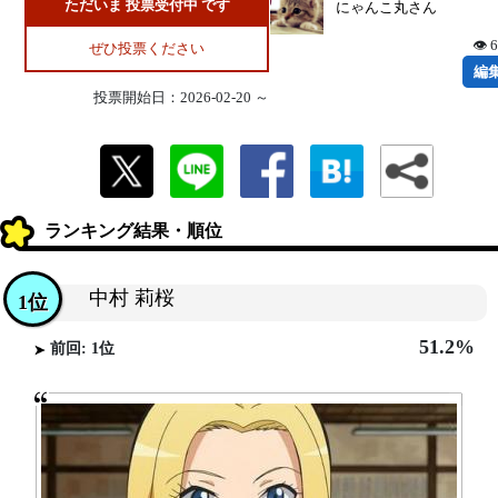
ただいま 投票受付中 です
にゃんこ丸さん
👁 
ぜひ投票ください
編
投票開始日：2026-02-20 ～
ランキング結果・順位
中村 莉桜
1位
51.2%
前回: 1位