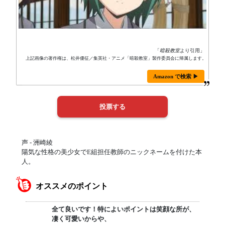
「
暗殺教室
より引用」
上記画像の著作権は、松井優征／集英社・アニメ「暗殺教室」製作委員会に帰属します。
Amazon で検索 ▶
声 - 洲崎綾
陽気な性格の美少女でE組担任教師のニックネームを付けた本
人。
オススメのポイント
全て良いです！特によいポイントは笑顔な所が、
凄く可愛いからや、