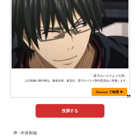
「
黒子のバスケ
より引用」
上記画像の著作権は、藤巻忠俊、集英社、黒子のバスケ製作委員会に帰属します。
Amazon で検索 ▶
声 - 中井和哉