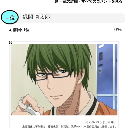
原 一哉の詳細・すべてのコメントを見る
緑間 真太郎
－位
0%
前回: 1位
「
黒子のバスケ
より引用」
上記画像の著作権は、藤巻忠俊、集英社、黒子のバスケ製作委員会に帰属します。