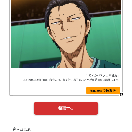
「
黒子のバスケ
より引用」
上記画像の著作権は、藤巻忠俊、集英社、黒子のバスケ製作委員会に帰属します。
Amazon で検索 ▶
声 - 四宮豪