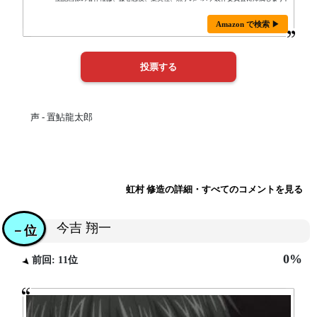
Amazon で検索 ▶
声 - 置鮎龍太郎
虹村 修造の詳細・すべてのコメントを見る
今吉 翔一
－位
0%
前回: 11位