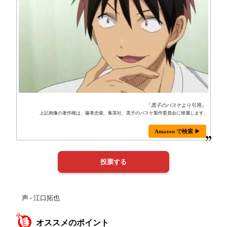
「
黒子のバスケ
より引用」
上記画像の著作権は、藤巻忠俊、集英社、黒子のバスケ製作委員会に帰属します。
Amazon で検索 ▶
声 - 江口拓也
オススメのポイント