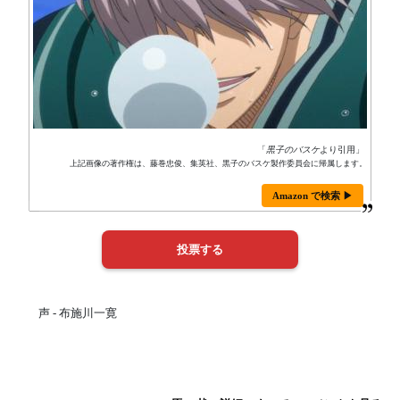
「
黒子のバスケ
より引用」
上記画像の著作権は、藤巻忠俊、集英社、黒子のバスケ製作委員会に帰属します。
Amazon で検索 ▶
声 - 布施川一寛