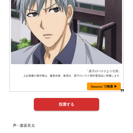
「
黒子のバスケ
より引用」
上記画像の著作権は、藤巻忠俊、集英社、黒子のバスケ製作委員会に帰属します。
Amazon で検索 ▶
声 - 逢坂良太