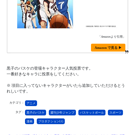
「
Amazon
より引用」
Amazon で見る ▶
黒子のバスケの登場キャラクター人気投票です。
一番好きなキャラに投票をしてください。
※ 項目に入ってないキャラクターがいたら追加していただけるとう
れしいです。
カテゴリ：
アニメ
タグ：
黒子のバスケ
週刊少年ジャンプ
バスケットボール
スポーツ
漫画
プロダクションI.G