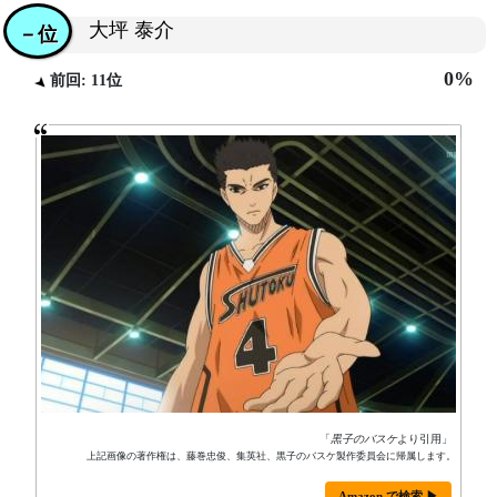
大坪 泰介
－位
0%
前回: 11位
「
黒子のバスケ
より引用」
上記画像の著作権は、藤巻忠俊、集英社、黒子のバスケ製作委員会に帰属します。
Amazon で検索 ▶