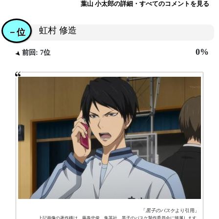
葉山 小太郎の詳細・すべてのコメントを見る
虹村 修造
－位
0%
前回: 7位
「
黒子のバスケ
より引用」
上記画像の著作権は、藤巻忠俊、集英社、黒子のバスケ製作委員会に帰属します。