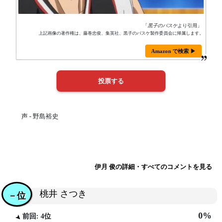
「
黒子のバスケ
より引用」
上記画像の著作権は、藤巻忠俊、集英社、黒子のバスケ製作委員会に帰属します。
Amazon で検索 ▶
声 - 野島裕史
伊月 俊の詳細・すべてのコメントを見る
桃井 さつき
－位
0%
前回: 4位