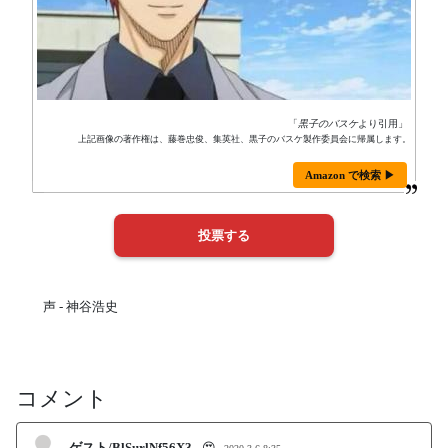
「
黒子のバスケ
より引用」
上記画像の著作権は、藤巻忠俊、集英社、黒子のバスケ製作委員会に帰属します。
Amazon で検索 ▶
声 - 神谷浩史
コメント
ゲスト/BlSurlNf56X3
😍