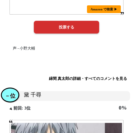
Amazon で検索 ▶
声 - 小野大輔
緑間 真太郎の詳細・すべてのコメントを見る
黛 千尋
－位
0%
前回: 3位