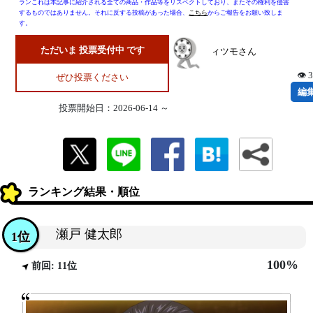
ランこれは本記事に紹介される全ての商品・作品等をリスペクトしており、またその権利を侵害
するものではありません。それに反する投稿があった場合、
こちら
からご報告をお願い致しま
す。
ただいま 投票受付中 です
ィツモさん
👁 
ぜひ投票ください
編
投票開始日：2026-06-14 ～
ランキング結果・順位
瀬戸 健太郎
1位
100%
前回: 11位