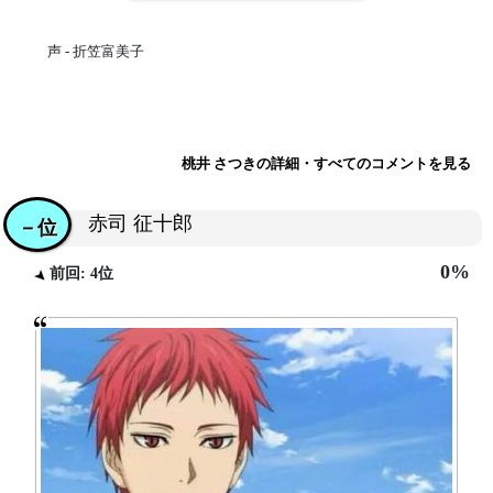
声 - 折笠富美子
桃井 さつきの詳細・すべてのコメントを見る
赤司 征十郎
－位
0%
前回: 4位