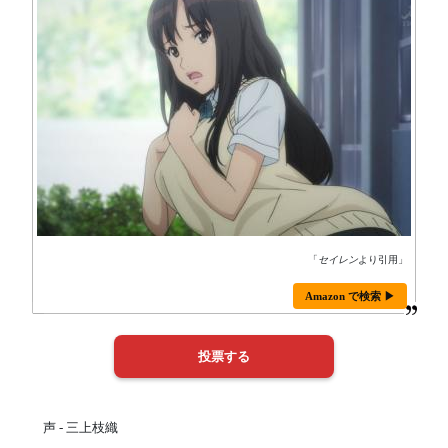
「
セイレン
より引用」
Amazon で検索 ▶
声 - 三上枝織