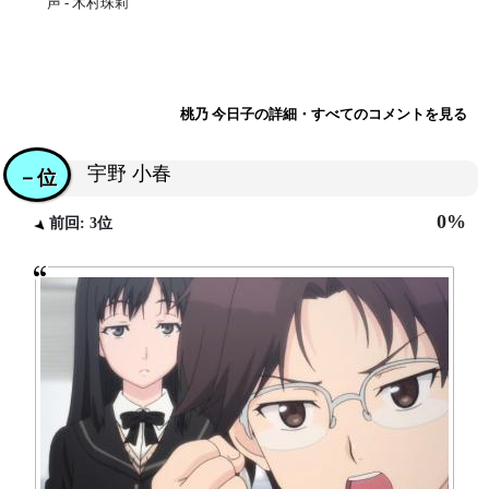
声 - 木村珠莉
桃乃 今日子の詳細・すべてのコメントを見る
宇野 小春
－位
0%
前回: 3位