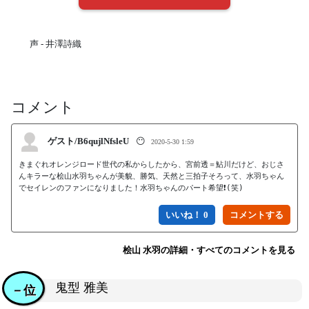
声 - 井澤詩織
コメント
ゲスト/B6qujlNfsleU
😶
2020-5-30 1:59
きまぐれオレンジロード世代の私からしたから、宮前透＝鮎川だけど、おじさ
んキラーな桧山水羽ちゃんが美貌、勝気、天然と三拍子そろって、水羽ちゃん
でセイレンのファンになりました！水羽ちゃんのパート希望❗(笑)
いいね！ 0
桧山 水羽の詳細・すべてのコメントを見る
鬼型 雅美
－位