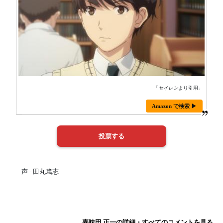
「
セイレン
より引用」
Amazon で検索 ▶
声 - 田丸篤志
嘉味田 正一の詳細・すべてのコメントを見る