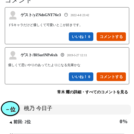
コメント
ゲスト/yZNdsGNT76e3
😶
2022-4-8 23:42
ドSキャラだけど優しくて可愛いとこが好きです。
いいね！ 0
ゲスト/BlSurlNPs6xh
😍
2019-5-27 12:11
優しくて思いやりのあってたよりになる先輩かな
いいね！ 0
常木 耀の詳細・すべてのコメントを見る
桃乃 今日子
－位
0%
前回: 2位