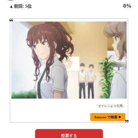
0%
前回: 5位
「
セイレン
より引用」
Amazon で検索 ▶