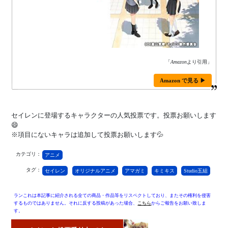
「
Amazon
より引用」
Amazon で見る ▶
セイレンに登場するキャラクターの人気投票です。投票お願いします
😄
※項目にないキャラは追加して投票お願いします💦
カテゴリ：
アニメ
タグ：
セイレン
オリジナルアニメ
アマガミ
キミキス
Studio五組
ランこれは本記事に紹介される全ての商品・作品等をリスペクトしており、またその権利を侵害
するものではありません。それに反する投稿があった場合、
こちら
からご報告をお願い致しま
す。