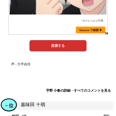
「
セイレン
より引用」
Amazon で検索 ▶
声 - 大坪由佳
宇野 小春の詳細・すべてのコメントを見る
嘉味田 十萌
－位