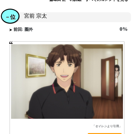
宮前 宗太
－位
0%
前回: 圏外
「
セイレン
より引用」