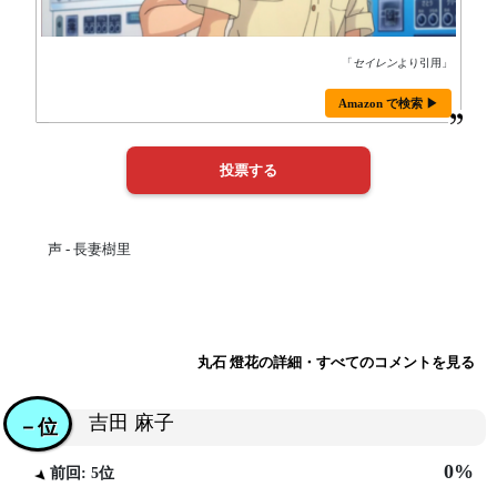
「
セイレン
より引用」
Amazon で検索 ▶
声 - 長妻樹里
丸石 燈花の詳細・すべてのコメントを見る
吉田 麻子
－位
0%
前回: 5位