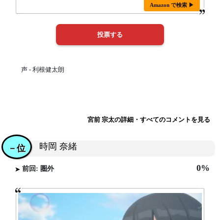
Amazon で検索 ▶
声 - 利根健太朗
宮前 宗太の詳細・すべてのコメントを見る
時岡 奈緒
－位
0%
前回: 圏外