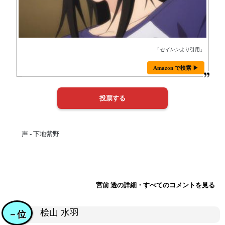
「
セイレン
より引用」
Amazon で検索 ▶
声 - 下地紫野
宮前 透の詳細・すべてのコメントを見る
桧山 水羽
－位