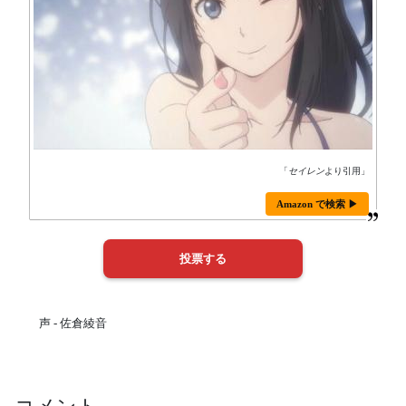
「
セイレン
より引用」
Amazon で検索 ▶
声 - 佐倉綾音