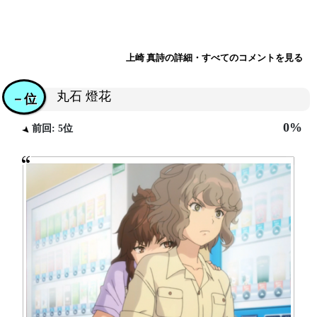
上崎 真詩の詳細・すべてのコメントを見る
丸石 燈花
－位
0%
前回: 5位