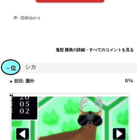
声 - 田村ゆかり
鬼型 雅美の詳細・すべてのコメントを見る
シカ
－位
0%
前回: 圏外