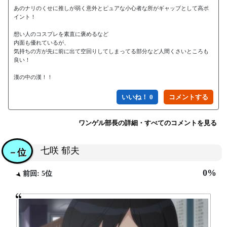
あのナリのくせに推しが弱く意外とピュアな小心者な所がギャップとして高ポ
イント！

想い人のコスプレを素直に褒めるなど

内面も優れているが、

気持ちの方が先に前に出て空回りしてしまってる部分など人間くさいところも
良い！

いいね！ 0
ワンゲル部長の詳細・すべてのコメントを見る
七咲 郁夫
－位
0%
前回: 5位