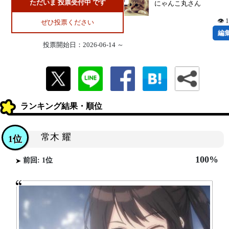
ただいま 投票受付中 です
にゃんこ丸さん
👁 
ぜひ投票ください
編
投票開始日：2026-06-14 ～
ランキング結果・順位
常木 耀
1位
100%
前回: 1位