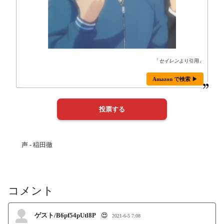
「
セイレン
より引用」
Amazon で検索 ▶
声 - 稲田徹
コメント
ゲスト/B6pf54pUtl8P
😍
2021-6-5 7:08