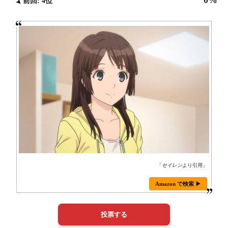
0%
前回: 4位
「
セイレン
より引用」
Amazon で検索 ▶