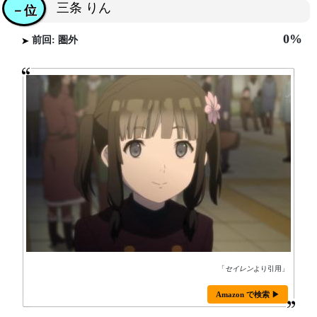
三条 りん
－位
0%
前回: 圏外
「
セイレン
より引用」
Amazon で検索 ▶