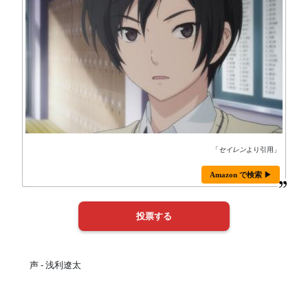
「
セイレン
より引用」
Amazon で検索 ▶
声 - 浅利遼太