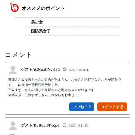
オススメのポイント
美少女
国防系女子
コメント
ゲスト/tGNuaCNvrl8h
😍
2020-7-26 18:47
東郷さん＆友奈ちゃんの百合がたまらん　お母さん的存在なところが好きで
す。　ゆゆゆ一期最終回号泣した。

三森すずこさんの演じる東郷さんと海未ちゃんが好きです。

東郷友奈、三森すずこさんこれからもお幸せに。
いいね！ 2
ゲスト/B6Rd5l8PtZpd
😶
2020-4-8 11:33