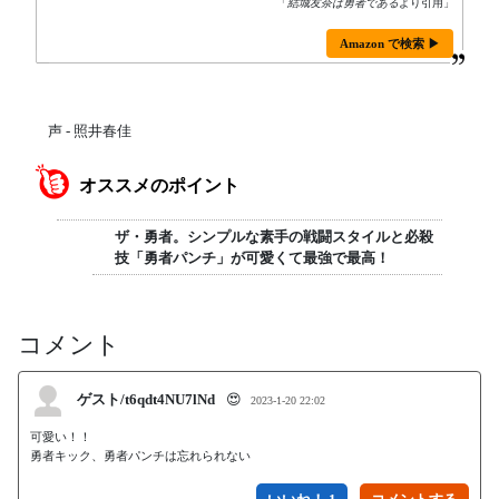
「
結城友奈は勇者である
より引用」
Amazon で検索 ▶
声 - 照井春佳
オススメのポイント
ザ・勇者。シンプルな素手の戦闘スタイルと必殺
技「勇者パンチ」が可愛くて最強で最高！
コメント
ゲスト/t6qdt4NU7lNd
😍
2023-1-20 22:02
可愛い！！

勇者キック、勇者パンチは忘れられない