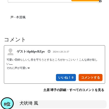
声 - 本渡楓
コメント
ゲスト/tlpftlpvBZpv
😍
2024-1-28 21:37
可愛い😍姉らしいし杏を守ろうとするところがかっこいい！こんな姉が欲し
い……

それに声が可愛い❤️
いいね！ 0
土居 球子の詳細・すべてのコメントを見る
犬吠埼 風
8位