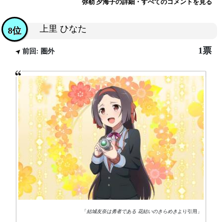
弥勒 夕海子の詳細・すべてのコメントを見る
上里 ひなた
8位
1票
前回: 圏外
「
結城友奈は勇者である 花結いのきらめき
より引用」