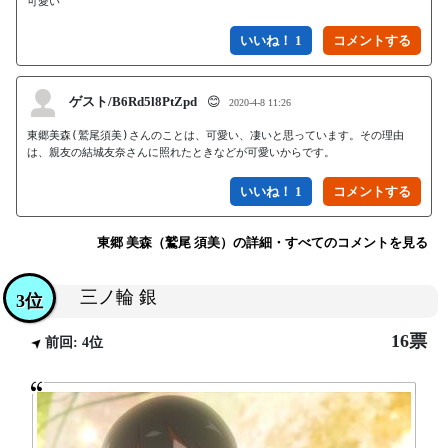
可愛い
いいね！ 1
ゲスト/B6Rd5l8PtZpd
😊
2020-4-8 11:26
東郷美森(鷲尾須美)さんのことは、可愛い、凄いと思っています。その理由
いいね！ 1
東郷 美森（鷲尾 須美）の詳細・すべてのコメントを見る
三ノ輪 銀
3位
16票
前回: 4位