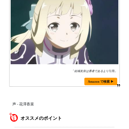
「
結城友奈は勇者である
より引用」
Amazon で検索 ▶
声 - 花澤香菜
オススメのポイント