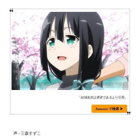
「
結城友奈は勇者である
より引用」
Amazon で検索 ▶
声 - 三森すずこ