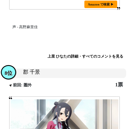
Amazon で検索 ▶
声 - 高野麻里佳
上里 ひなたの詳細・すべてのコメントを見る
郡 千景
8位
1票
前回: 圏外