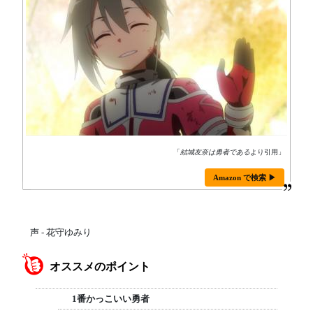
「
結城友奈は勇者である
より引用」
Amazon で検索 ▶
声 - 花守ゆみり
オススメのポイント
1番かっこいい勇者