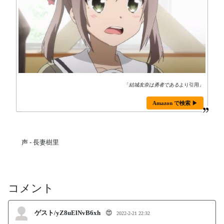
「
結城友奈は勇者である
より引用」
Amazon で検索 ▶
声 - 長妻樹里
コメント
ゲスト/yZ8uElNvB6xh
😍
2022-2-21 22:32