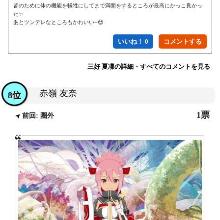
皆のために体の機能を犠牲にしてまで満開をするところが最高にかっこ良かっ
た✨

あとツンデレなところもかわいい―😍
いいね！ 0
三好 夏凜の詳細・すべてのコメントを見る
赤嶺 友奈
8位
1票
前回: 圏外