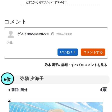
とにかくかわいいー(*≧з≦)ー
コメント
ゲスト/B6Sds689tZed
😶
2020-4-13 3:35
天使。
いいね！ 0
乃木 園子の詳細・すべてのコメントを見る
弥勒 夕海子
6位
4票
前回: 圏外