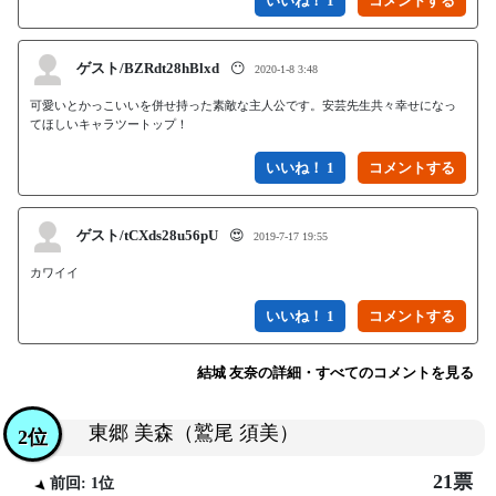
いいね！ 1
ゲスト/BZRdt28hBlxd
😶
2020-1-8 3:48
可愛いとかっこいいを併せ持った素敵な主人公です。安芸先生共々幸せになっ
てほしいキャラツートップ！
いいね！ 1
ゲスト/tCXds28u56pU
😍
2019-7-17 19:55
カワイイ
いいね！ 1
結城 友奈の詳細・すべてのコメントを見る
東郷 美森（鷲尾 須美）
2位
21票
前回: 1位