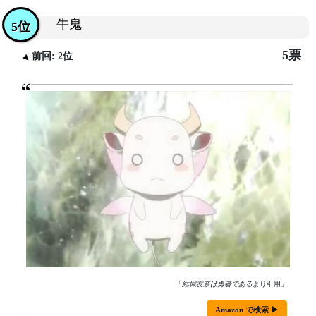
牛鬼
5位
5票
前回: 2位
「
結城友奈は勇者である
より引用」
Amazon で検索 ▶