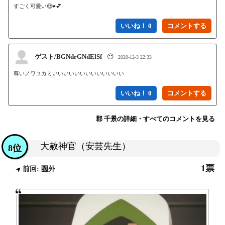
すごく可愛い😍❤️💕
いいね！ 0
ゲスト/BGNdrGNdElSf
😶
2020-12-3 22:33
尊いノワユカミいいいいいいいいいいいいい
いいね！ 0
郡 千景の詳細・すべてのコメントを見る
大赦神官（安芸先生）
8位
1票
前回: 圏外