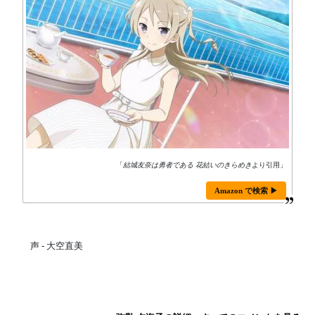
「
結城友奈は勇者である 花結いのきらめき
より引用」
Amazon で検索 ▶
声 - 大空直美