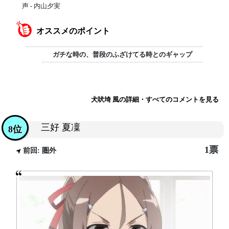
声 - 内山夕実
オススメのポイント
ガチな時の、普段のふざけてる時とのギャップ
犬吠埼 風の詳細・すべてのコメントを見る
三好 夏凜
8位
1票
前回: 圏外