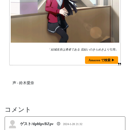
「
結城友奈は勇者である 花結いのきらめき
より引用」
Amazon で検索 ▶
声 - 鈴木愛奈
コメント
ゲスト/tlpftlpvBZpv
😍
2024-1-28 21:32