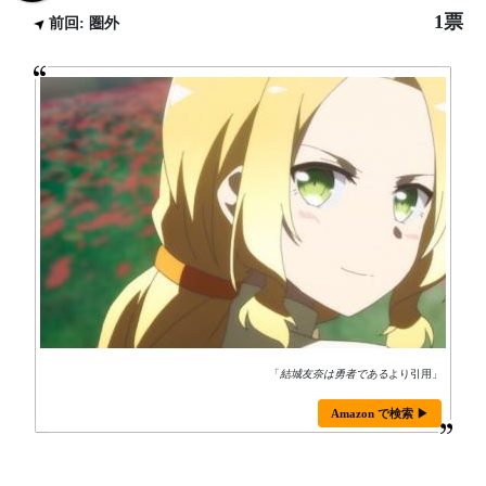
1票
前回: 圏外
「
結城友奈は勇者である
より引用」
Amazon で検索 ▶