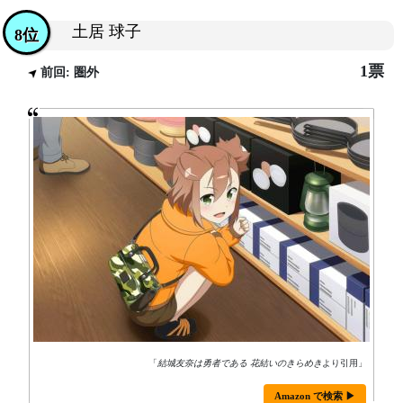
土居 球子
8位
1票
前回: 圏外
「
結城友奈は勇者である 花結いのきらめき
より引用」
Amazon で検索 ▶