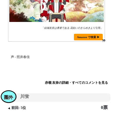
「
結城友奈は勇者である 花結いのきらめき
より引用」
Amazon で検索 ▶
声 - 照井春佳
赤嶺 友奈の詳細・すべてのコメントを見る
川蛍
圏外
0票
前回: 5位