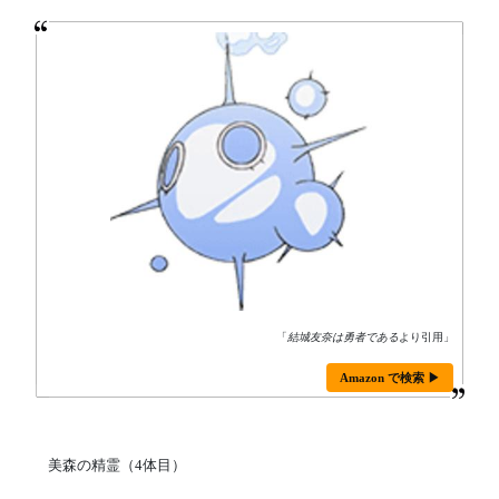
「
結城友奈は勇者である
より引用」
Amazon で検索 ▶
美森の精霊（4体目）