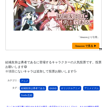
「
Amazon
より引用」
Amazon で見る ▶
結城友奈は勇者であるに登場するキャラクターの人気投票です。投票
お願いします😄
※項目にないキャラは追加して投票お願いします💦
カテゴリ：
アニメ
タグ：
結城友奈は勇者である
ゆゆゆ
オリジナルアニメ
アニメイズム
Studio五組
ランこれは本記事に紹介される全ての商品・作品等をリスペクトしており、またその権利を侵害