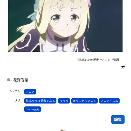
「
結城友奈は勇者である
より引用」
声 - 花澤香菜
カテゴリ：
アニメ
タグ：
結城友奈は勇者である
ゆゆゆ
オリジナルアニメ
アニメイズム
Studio五組
編集