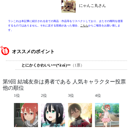
にゃんこ丸さん
ランこれは本記事に紹介される全ての商品・作品等をリスペクトしており、またその権利を侵害
するものではありません。それに反する投稿があった場合、
こちら
からご報告をお願い致しま
す。
オススメのポイント
とにかくかわいいー(*≧з≦)ー
（1票）
第9回 結城友奈は勇者である 人気キャラクター投票
他の順位
1位
2位
3位
4位