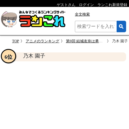
ゲストさん
ログイン
ランこれ新規登録
全文検索
TOP
アニメのランキング
第9回 結城友奈は勇者である 人気キャラクター投票
乃木 園子
乃木 園子
6位