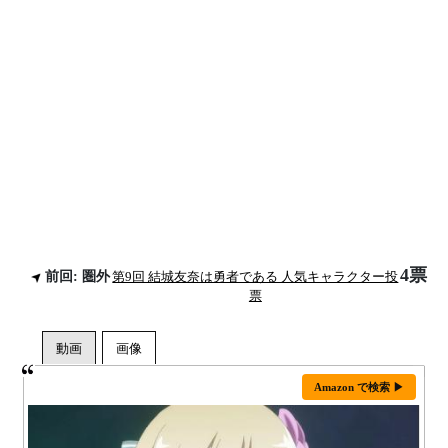
4票
前回: 圏外
第9回 結城友奈は勇者である 人気キャラクター投
票
Amazon で検索 ▶