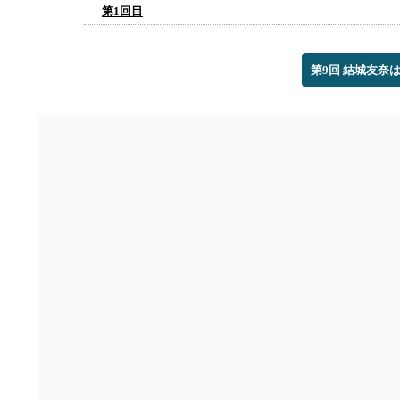
第1回目
第9回 結城友奈