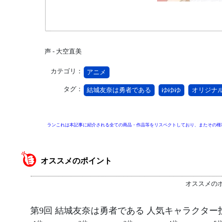
声 - 大空直美
カテゴリ：
アニメ
タグ：
結城友奈は勇者である
ゆゆゆ
オリジナ
ランこれは本記事に紹介される全ての商品・作品等をリスペクトしており、またその権
オススメのポイント
オススメの
第9回 結城友奈は勇者である 人気キャラクター