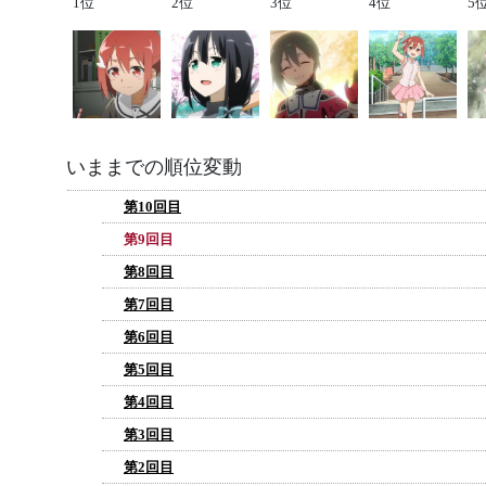
1位
2位
3位
4位
5
いままでの順位変動
第10回目
第9回目
第8回目
第7回目
第6回目
第5回目
第4回目
第3回目
第2回目