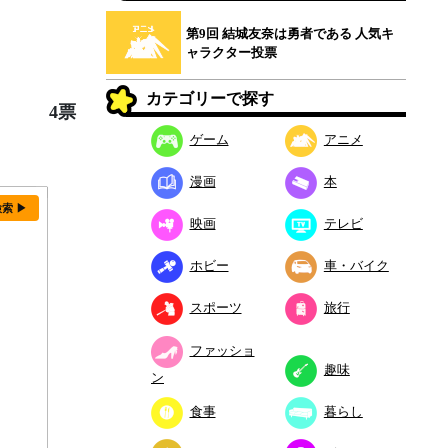
第9回 結城友奈は勇者である 人気キ
ャラクター投票
カテゴリーで探す
4票
ゲーム
アニメ
漫画
本
検索 ▶
映画
テレビ
ホビー
車・バイク
スポーツ
旅行
ファッショ
趣味
ン
食事
暮らし