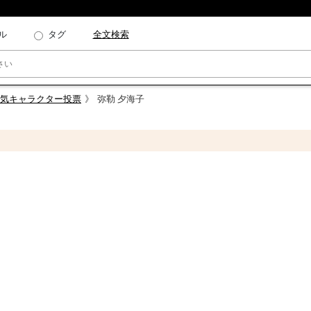
ル
タグ
全文検索
人気キャラクター投票
弥勒 夕海子