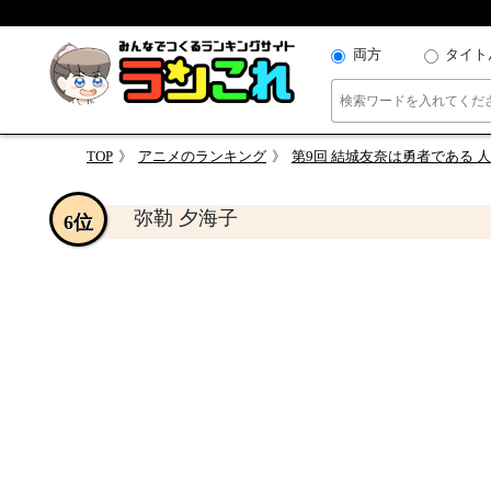
両方
タイト
TOP
アニメのランキング
第9回 結城友奈は勇者である 
弥勒 夕海子
6位